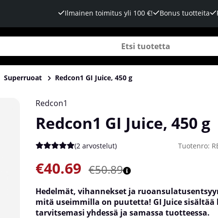
Ilmainen toimitus yli 100 €!
Bonus tuotteita
Superruoat
Redcon1 GI Juice, 450 g
Redcon1
Redcon1 GI Juice, 450 g
(
2 arvostelut
)
Tuotenro:
R
Keskiarvoluokitus 5 / 5 Arvioiden määrä 2
€40.69
€50.89
Hedelmät, vihannekset ja ruoansulatusentsyymi
mitä useimmilla on puutetta! GI Juice sisältää
tarvitsemasi yhdessä ja samassa tuotteessa.