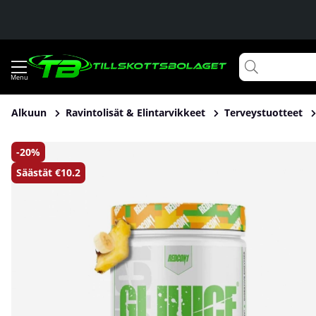
Alkuun
Ravintolisät & Elintarvikkeet
Terveystuotteet
Tuotekuvat Redcon1 GI Juice, 450 g
20
Säästät
€10.2