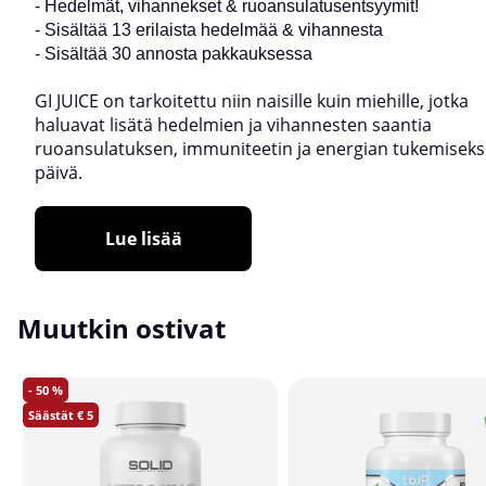
- Hedelmät, vihannekset & ruoansulatusentsyymit!
- Sisältää 13 erilaista hedelmää & vihannesta
- Sisältää 30 annosta pakkauksessa
GI JUICE on tarkoitettu niin naisille kuin miehille, jotka
haluavat lisätä hedelmien ja vihannesten saantia
ruoansulatuksen, immuniteetin ja energian tukemiseksi
päivä.
Lue lisää
Muutkin ostivat
50
5