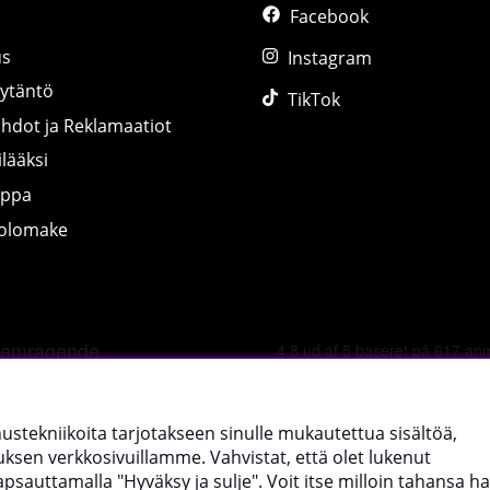
Facebook
us
Instagram
äytäntö
TikTok
ihdot ja Reklamaatiot
lääksi
uppa
tolomake
©
2026 tillskottsbolaget.fi. Käytämme evästeitä -
lue lisää tääl
nnustekniikoita tarjotakseen sinulle mukautettua sisältöä,
sen verkkosivuillamme. Vahvistat, että olet lukenut
uttamalla "Hyväksy ja sulje". Voit itse milloin tahansa hal