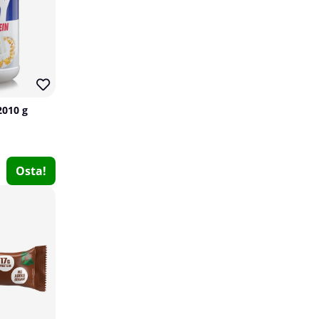
2010 g
Osta!
Skytrition WheyUP, 750 g
Skytrition
12
€40.69
Osta!