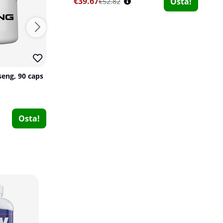
€39.67
Osta!
€52.82
seng, 90 caps
SOLID Nutrition Ashwagandha, 60 caps
SOLID Nutrition
SOLID Nutrition
3
1
€15.19
€51.70
Osta!
Osta!
€60.78
Vitaprana Glycine, 400 g
Vitaprana
0
€13.15
Osta!