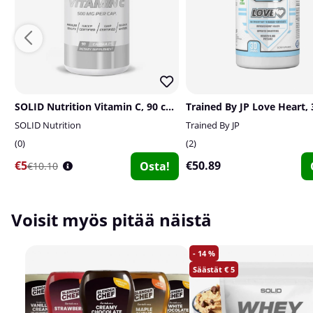
SOLID Nutrition Vitamin C, 90 caps
Trained By JP Love Heart, 
SOLID Nutrition
Trained By JP
0
2
€5
€50.89
Osta!
€10.10
Voisit myös pitää näistä
14
5