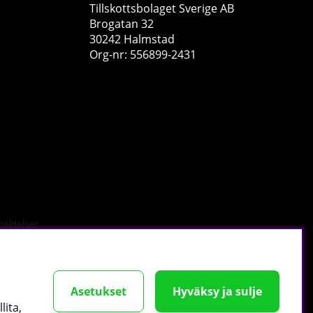
Tillskottsbolaget Sverige AB
Brogatan 32
30242 Halmstad
Org-nr: 556899-2431
Skytrition GlutaUP, 300 g
Skytrition
0
€30.49
Osta!
tä
.
Asetukset
Hyväksy ja sulje
lita,