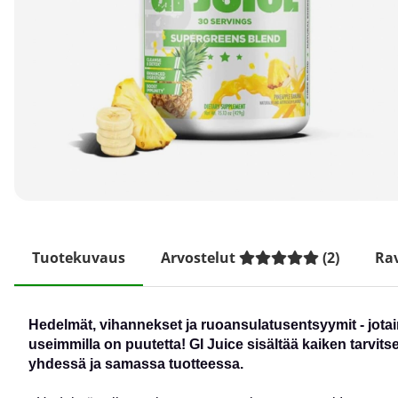
Tuotekuvaus
Arvostelut
(
2
)
Rav
Hedelmät, vihannekset ja ruoansulatusentsyymit - jotai
useimmilla on puutetta! GI Juice sisältää kaiken tarvit
yhdessä ja samassa tuotteessa.