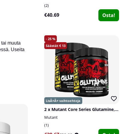
2
€40.69
Osta!
25
ä tai muuta
13
essä. Useita
15
2 x Mutant Core Series Glutamine, 300 g
9
Mutant
1