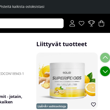
Pisteitä kaikista ostoksistasi
Toivelista
Lukumäärä toiveli
.
Os
Mä
.
Liittyvät tuotteet
EDCON18943-1
t - jotain,
 kaiken