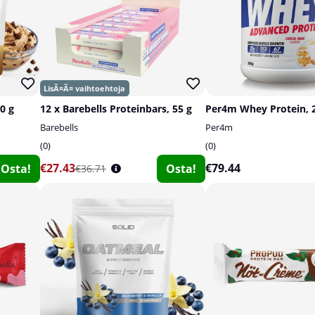
0 g
12 x Barebells Proteinbars, 55 g
Per4m Whey Protein, 
Barebells
Per4m
0
0
€27.43
€79.44
Osta!
Osta!
€36.71