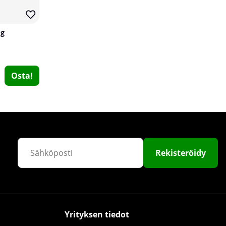
 g
Osta!
Skytrition IsoUP, 750 g
Skytrition
10
Rekisteröidy
€50.89
Osta!
Yrityksen tiedot