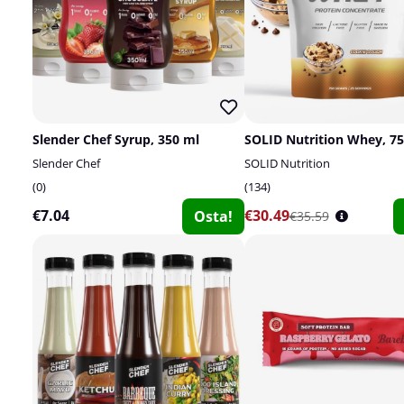
Slender Chef Syrup, 350 ml
SOLID Nutrition Whey, 75
Slender Chef
SOLID Nutrition
0
134
€7.04
€30.49
Osta!
€35.59