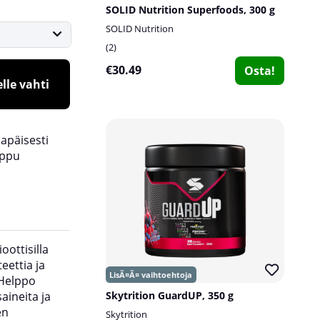
SOLID Nutrition Superfoods, 300 g
SOLID Nutrition
2
€30.49
Osta!
lle vahti
lapäisesti
oppu
oottisilla
annoksia voi nauttia aterioiden yhteydessä ruoa
eettia ja
parantamiseksi!
 Helppo
aineita ja
Skytrition GuardUP, 350 g
en
Skytrition