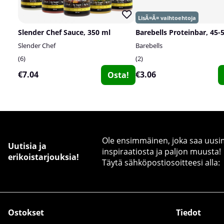
Slender Chef Sauce, 350 ml
Barebells Proteinbar, 45-
Slender Chef
Barebells
6
2
€7.04
€3.06
Osta!
Ole ensimmäinen, joka saa uusimm
Uutisia ja
inspiraatiosta ja paljon muusta!
erikoistarjouksia!
Täytä sähköpostiosoitteesi alla:
Ostokset
Tiedot