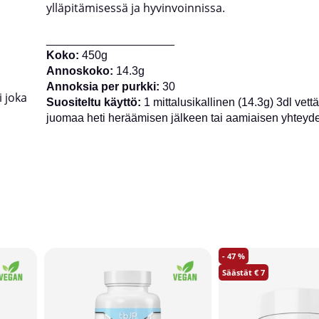
ylläpitämisessä ja hyvinvoinnissa.
____________________
Koko:
450g
Annoskoko:
14.3g
Annoksia per purkki:
30
 joka
Suositeltu käyttö:
1 mittalusikallinen (14.3g) 3dl vett
juomaa heti heräämisen jälkeen tai aamiaisen yhteyd
47
7