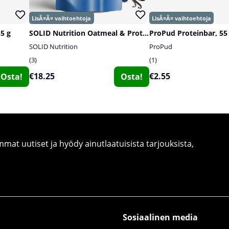
55 g
SOLID Nutrition Oatmeal & Protein Mix, 750 g
ProPud Proteinbar, 55
SOLID Nutrition
ProPud
3
1
€18.25
€2.55
Osta!
Osta!
at uutiset ja hyödy ainutlaatuisista tarjouksista,
Sosiaalinen media