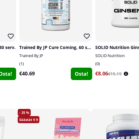
30 serv.
Trained By JP Cure Coming, 60 serv.
SOLID Nutrition Gin
Trained By JP
SOLID Nutrition
1
0
€40.69
€8.06
Osta!
Osta!
€15.19
25
9