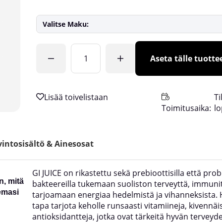
Valitse Maku:
Lkm
Aseta tälle tuottee
Ti
Toimitusaika:
l
intosisältö & Ainesosat
GI JUICE on rikastettu sekä prebioottisilla että probi
n, mitä
bakteereilla tukemaan suoliston terveyttä, immunit
semasi
tarjoamaan energiaa hedelmistä ja vihanneksista.
tapa tarjota keholle runsaasti vitamiineja, kivennäis
antioksidantteja, jotka ovat tärkeitä hyvän terveyd