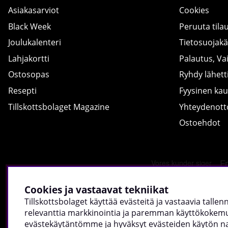
Asiakasarviot
Cookies
Black Week
Peruuta tila
Joulukalenteri
Tietosuojak
Lahjakortti
Palautus, Va
Ostosopas
Ryhdy lähetti
Resepti
Fyysinen ka
Tillskottsbolaget Magazine
Yhteydenot
Ostoehdot
Cookies ja vastaavat tekniikat
Tillskottsbolaget käyttää evästeitä ja vastaavia talle
relevanttia markkinointia ja paremman käyttökokemuk
evästekäytäntömme ja hyväksyt evästeiden käytön napsa