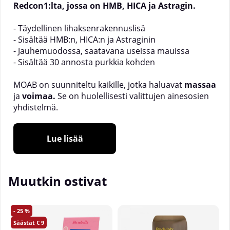
Redcon1:lta, jossa on HMB, HICA ja Astragin.
- Täydellinen lihaksenrakennuslisä
- Sisältää HMB:n, HICA:n ja Astraginin
- Jauhemuodossa, saatavana useissa mauissa
- Sisältää 30 annosta purkkia kohden
MOAB on suunniteltu kaikille, jotka haluavat
massaa
ja
voimaa.
Se on huolellisesti valittujen ainesosien
yhdistelmä.
_________________
Lue lisää
Koko:
210g
Annoksia purkkia kohden:
30
Käyttöohje:
Sekoita yksi kauhallinen veteen ennen
Muutkin ostivat
harjoittelua, lepopäivinä; suoraan
aamulla.*%Päivittäistä saantisuositusta ei ole
vahvistettu
25
9