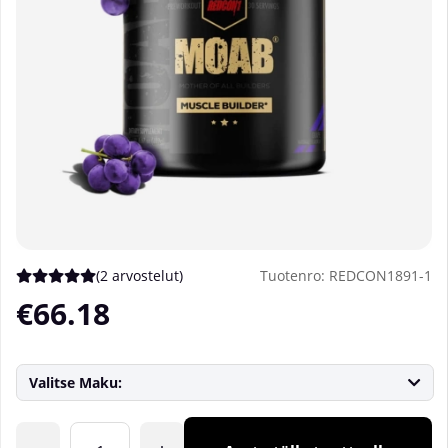
(
2 arvostelut
)
Tuotenro:
REDCON1891-1
Keskiarvoluokitus 5 / 5 Arvioiden määrä 2
€66.18
Valitse Maku:
Lkm