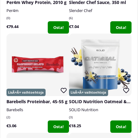
Per4m Whey Protein, 2010 g
Slender Chef Sauce, 350 ml
Per4m
Slender Chef
0
6
€79.44
€7.04
Osta!
Osta!
Barebells Proteinbar, 45-55 g
SOLID Nutrition Oatmeal & Protein Mix, 750 g
Barebells
SOLID Nutrition
2
3
€3.06
€18.25
Osta!
Osta!