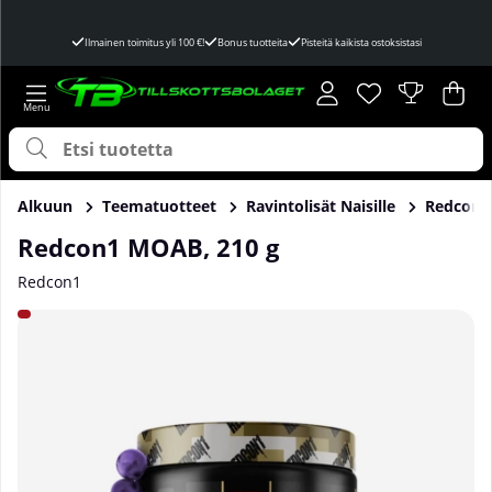
Ilmainen toimitus yli 100 €!
Bonus tuotteita
Pisteitä kaikista ostoksistasi
Toivelista
Lukumäärä toivel
.
Ost
Mää
.
Alkuun
Teematuotteet
Ravintolisät Naisille
Redcon1
Redcon1 MOAB, 210 g
Redcon1
Tuotekuvat Redcon1 MOAB, 210 g