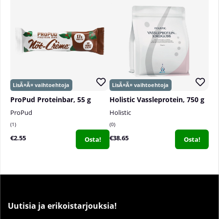
ProPud Proteinbar, 55 g
Holistic Vassleprotein, 750 g
ProPud
Holistic
1
0
€2.55
€38.65
Osta!
Osta!
Uutisia ja erikoistarjouksia!