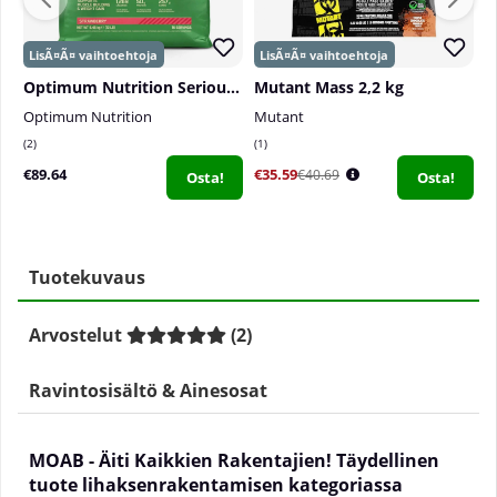
Optimum Nutrition Serious Mass, 5400 g
Mutant Mass 2,2 kg
Optimum Nutrition
Mutant
M
2
1
6
€89.64
€35.59
€
€40.69
Osta!
Osta!
Tuotekuvaus
Arvostelut
(
2
)
Ravintosisältö & Ainesosat
MOAB - Äiti Kaikkien Rakentajien! Täydellinen
tuote lihaksenrakentamisen kategoriassa