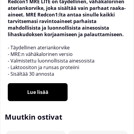
Redcon1 MRE LITE on täydellinen, vähäkalorinen
ateriankorvike, joka sisältää vain parhaat raaka-
aineet. MRE Redcon1:lta antaa sinulle kaikki
tarvitsemasi ravintoaineet parhaista
mahdollisista ja luonnollisista ainesosista
lihaskudoksen korjaamiseen ja palauttamiseen.
- Täydellinen ateriankorvike
- MRE:n vähäkalorinen versio
- Valmistettu luonnollisista ainesosista
- Laktoositon ja runsas proteiini
- Sisältää 30 annosta
Redcon1:n MRE LITE:ssä saat täydellistä proteiinia
Lue lisää
naudasta, lohesta, munasta ja kanasta. Saat myös
terveellisiä etuja riisi- ja herneproteiinista sekä MCT-
öljystä.
Jokainen annos sisältää vain 134 kaloria ja peräti 24
Muutkin ostivat
g proteiinia. Ei heraproteiinia ja vain 2 g sokeria.
Tämä proteiinijauhe sekoittuu uskomattoman
helposti veteen ilman sekoitinta, se tulee upeissa