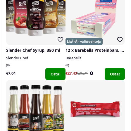
Slender Chef Syrup, 350 ml
12 x Barebells Proteinbars, 55 g
Slender Chef
Barebells
0
0
€7.04
€27.43
€36.71
Osta!
Osta!