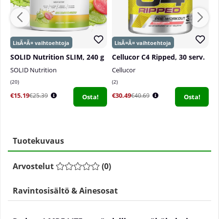
SOLID Nutrition SLIM, 240 g
Cellucor C4 Ripped, 30 serv.
SOLID Nutrition
Cellucor
S
20
2
0
€15.19
€30.49
€
€25.39
€40.69
Osta!
Osta!
Tuotekuvaus
Arvostelut
(
0
)
Ravintosisältö & Ainesosat