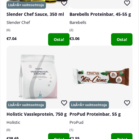
Slender Chef Sauce, 350 ml
Barebells Proteinbar, 45-55 g
Slender Chef
Barebells
6
2
€7.04
€3.06
Osta!
Osta!
Holistic Vassleprotein, 750 g
ProPud Proteinbar, 55 g
Holistic
ProPud
0
1
€38.65
€2.55