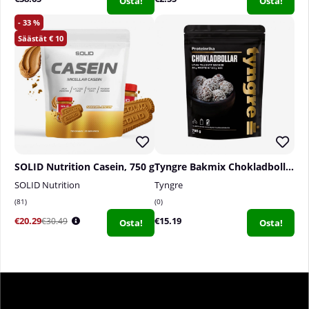
Osta!
Osta!
33
10
SOLID Nutrition Casein, 750 g
Tyngre Bakmix Chokladbollar, 750 g
SOLID Nutrition
Tyngre
81
0
€20.29
€15.19
€30.49
Osta!
Osta!