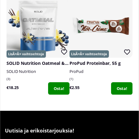
SOLID Nutrition Oatmeal & Protein Mix, 750 g
ProPud Proteinbar, 55 g
SOLID Nutrition
ProPud
3
1
€18.25
€2.55
Osta!
Osta!
Uutisia ja erikoistarjouksia!