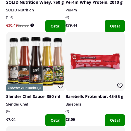
SOLID Nutrition Whey, 750 g
Per4m Whey Protein, 2010 g
SOLID Nutrition
Per4m
134
0
€30.49
€79.44
€35.59
Osta!
Osta!
Slender Chef Sauce, 350 ml
Barebells Proteinbar, 45-55 g
Slender Chef
Barebells
6
2
€7.04
€3.06
Osta!
Osta!