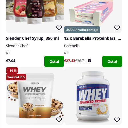
Slender Chef Syrup, 350 ml
12 x Barebells Proteinbars, 55 g
Slender Chef
Barebells
0
0
€7.04
€27.43
€36.71
Osta!
Osta!
14
5