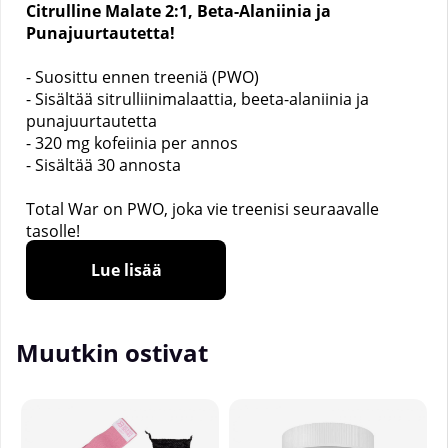
Citrulline Malate 2:1,
Beta-Alaniinia ja
Punajuurtautetta!
- Suosittu ennen treeniä (PWO)
- Sisältää sitrulliinimalaattia, beeta-alaniinia ja
punajuurtautetta
- 320 mg kofeiinia per annos
- Sisältää 30 annosta
Total War on PWO, joka vie treenisi seuraavalle
tasolle!
Harkittu ja tehokas stimulanttien yhdistelmä auttaa
Lue lisää
sinua viemään harjoituksesi seuraavalle tasolle.
Stimulanttien lisäksi siinä on runsaasti sitrulliinia ja
punajuurtautetta.
_______________
Muutkin ostivat
Koko:
441 g
Annoksia pakkauksessa:
30 kpl
Annoksen koko:
13.3 g