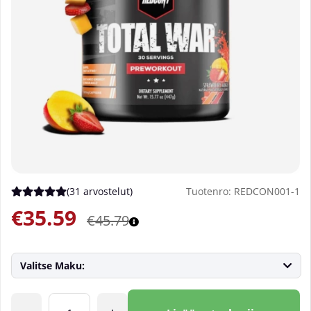
(
31 arvostelut
)
Tuotenro:
REDCON001-1
Keskiarvoluokitus 5 / 5 Arvioiden määrä 31
€35.59
€45.79
Valitse Maku:
Lkm