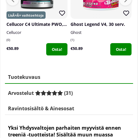
Cellucor C4 Ultimate PWO, 496-520 g
Ghost Legend V4, 30 serv.
Cellucor
Ghost
S
0
1
6
€50.89
€50.89
€
Osta!
Osta!
Tuotekuvaus
Arvostelut
(
31
)
Ravintosisältö & Ainesosat
Yksi Yhdysvaltojen parhaiten myyvistä ennen
treeniä -tuotteista! Sisältää muun muassa