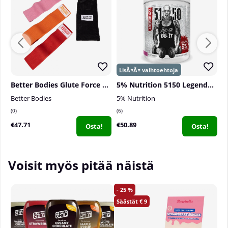
Annostusohje:
Sekoita yksi annos 3-4 dl veteen 20-
30 minuuttia ennen fyysistä aktiivisuutta.
Better Bodies Glute Force 3-Pack, multi combo
5% Nutrition 5150 Legendary Series, 30 serv.
Better Bodies
5% Nutrition
B
0
6
4
€47.71
€50.89
€
Osta!
Osta!
Voisit myös pitää näistä
25
9