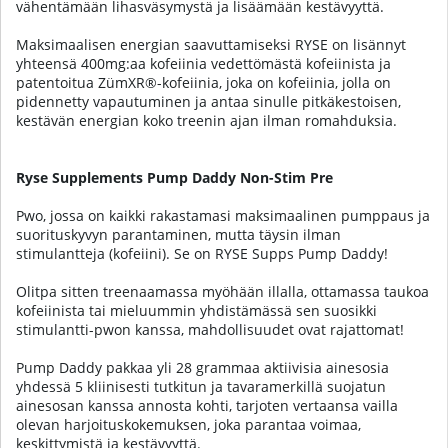
vähentämään lihasväsymystä ja lisäämään kestävyyttä.
Maksimaalisen energian saavuttamiseksi RYSE on lisännyt
yhteensä 400mg:aa kofeiinia vedettömästä kofeiinista ja
patentoitua ZümXR®-kofeiinia, joka on kofeiinia, jolla on
pidennetty vapautuminen ja antaa sinulle pitkäkestoisen,
kestävän energian koko treenin ajan ilman romahduksia.
Ryse Supplements Pump Daddy Non-Stim Pre
Pwo, jossa on kaikki rakastamasi maksimaalinen pumppaus ja
suorituskyvyn parantaminen, mutta täysin ilman
stimulantteja (
kofeiini
). Se on RYSE Supps Pump Daddy!
Olitpa sitten treenaamassa myöhään illalla, ottamassa taukoa
kofeiinista tai mieluummin yhdistämässä sen suosikki
stimulantti-pwon kanssa, mahdollisuudet ovat rajattomat!
Pump Daddy pakkaa yli 28 grammaa aktiivisia ainesosia
yhdessä 5 kliinisesti tutkitun ja tavaramerkillä suojatun
ainesosan kanssa annosta kohti, tarjoten vertaansa vailla
olevan harjoituskokemuksen, joka parantaa voimaa,
keskittymistä ja kestävyyttä.