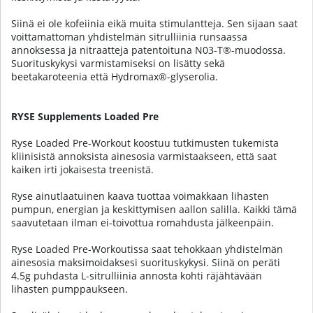
Siinä ei ole kofeiinia eikä muita stimulantteja. Sen sijaan saat
voittamattoman yhdistelmän sitrulliinia runsaassa
annoksessa ja nitraatteja patentoituna N03-T®-muodossa.
Suorituskykysi varmistamiseksi on lisätty sekä
beetakaroteenia että Hydromax®-glyserolia.
RYSE Supplements Loaded Pre
Ryse Loaded Pre-Workout koostuu tutkimusten tukemista
kliinisistä annoksista ainesosia varmistaakseen, että saat
kaiken irti jokaisesta treenistä.
Ryse ainutlaatuinen kaava tuottaa voimakkaan lihasten
pumpun, energian ja keskittymisen aallon salilla. Kaikki tämä
saavutetaan ilman ei-toivottua romahdusta jälkeenpäin.
Ryse Loaded Pre-Workoutissa saat tehokkaan yhdistelmän
ainesosia maksimoidaksesi suorituskykysi. Siinä on peräti
4.5g puhdasta L-sitrulliinia annosta kohti räjähtävään
lihasten pumppaukseen.