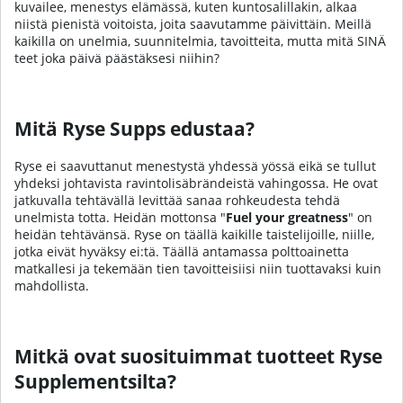
kuvailee, menestys elämässä, kuten kuntosalillakin, alkaa
niistä pienistä voitoista, joita saavutamme päivittäin. Meillä
kaikilla on unelmia, suunnitelmia, tavoitteita, mutta mitä SINÄ
teet joka päivä päästäksesi niihin?
Mitä Ryse Supps edustaa?
Ryse ei saavuttanut menestystä yhdessä yössä eikä se tullut
yhdeksi johtavista ravintolisäbrändeistä vahingossa. He ovat
jatkuvalla tehtävällä levittää sanaa rohkeudesta tehdä
unelmista totta. Heidän mottonsa "
Fuel your greatness
" on
heidän tehtävänsä. Ryse on täällä kaikille taistelijoille, niille,
jotka eivät hyväksy ei:tä. Täällä antamassa polttoainetta
matkallesi ja tekemään tien tavoitteisiisi niin tuottavaksi kuin
mahdollista.
Mitkä ovat suosituimmat tuotteet Ryse
Supplementsilta?