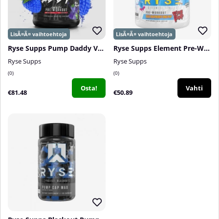
Ryse Supps Pump Daddy V2, 40 serv.
Ryse Supps Element Pre-Workout, 25 serv.
Ryse Supps
Ryse Supps
0
0
Osta!
Vahti
€81.48
€50.89