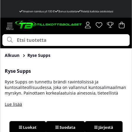
Ilmainen toimitus yli 100 €!
Bonus tuotteita
Pisteitä kaikista ostoksistasi
Toivelista
Lukumäärä toivel
.
Ost
Mää
.
Alkuun
Ryse Supps
Ryse Supps
Ryse Supps on tunnettu brändi
ravintolisissä
ja
kuntosaliteollisuudessa, joka on vallannut kuntosalimaailman
myrskyn. Painottaen korkealaatuisia ainesosia, tieteellistä
asiantuntemusta ja intohimoa auttaa ihmisiä saavuttamaan
harjoitustavoitteensa, Ryse Supps on tullut suosikiksi
Lue lisää
urheilijoiden, kuntosaliharrastajien ja terveystietoisten
yksilöiden keskuudessa.
Luokat
Suodata
Järjestä