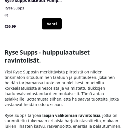
Ryse Supps Blackout Pump Cap Max, 120 caps
Ryse Supps
0
Vahti
€55.99
Ryse Supps - huippulaatuiset
ravintolisät.
Yksi Ryse Suppsin merkittävistä piirteistä on niiden
tinkimätön sitoutuminen laatuun ja puhtauteen. Jokainen
heidän tarjoamansa tuote on huolellisesti muotoiltu
korkealaatuisista ainesosista ja valmistettu tiukkojen
laadunvalvontastandardien mukaisesti. Tämä antaa
asiakkaille luottamusta siihen, että he saavat tuotteita, jotka
vastaavat heidän odotuksiaan.
Ryse Supps tarjoaa
laajan valikoiman ravintolisiä
, jotka on
suunniteltu tukemaan erilaisia harjoitustavoitteita, mukaan
lukien lihasten kasvu, rasvanpoltto, energia ja palautuminen.