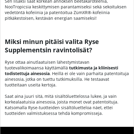
Sen lisäksi saat korkean annoksen beetakaroteenia,
NooTropicsia keskittymisen parantamiseksi sekä sekoituksen
vedetöntä kofeiinia ja patentoitua ZümXR®-kofeiinia
pitkäkestoisen, kestävän energian saamiseksi!
Miksi minun pitäisi valita Ryse
Supplementsin ravintolisät?
Ryse ottaa ainutlaatuisen lähestymistavan
tuotevalikoimaansa käyttämällä
tutkimusta ja kliinisesti
todistettuja ainesosia
. Heillä ei ole vain parhaita patentoituja
ainesosia, jotka on tuettu tutkimuksilla. He testaavat
tuotteitaan useita kertoja.
Saat aina juuri sitä, mitä sisältöluettelossa lukee, ja vain
korkealaatuisia ainesosia, joista monet ovat patentoituja.
Katsomalla Ryse-tuotteiden sisältöluetteloa näet, ettei
tuotteiden valmistuksessa tehdä kompromisseja.