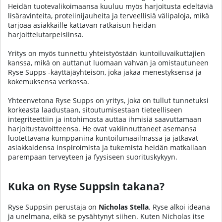
Heidän tuotevalikoimaansa kuuluu myös
harjoitusta edeltäviä
lisäravinteita
,
proteiinijauheita
ja
terveellisiä välipaloja
, mikä
tarjoaa asiakkaille kattavan ratkaisun heidän
harjoittelutarpeisiinsa.
Yritys on myös tunnettu yhteistyöstään kuntoiluvaikuttajien
kanssa, mikä on auttanut luomaan vahvan ja omistautuneen
Ryse Supps -käyttäjäyhteisön, joka jakaa menestyksensä ja
kokemuksensa verkossa.
Yhteenvetona Ryse Supps on yritys, joka on tullut tunnetuksi
korkeasta laadustaan, sitoutumisestaan tieteelliseen
integriteettiin ja intohimosta auttaa ihmisiä saavuttamaan
harjoitustavoitteensa. He ovat vakiinnuttaneet asemansa
luotettavana kumppanina kuntoilumaailmassa ja jatkavat
asiakkaidensa inspiroimista ja tukemista heidän matkallaan
parempaan terveyteen ja fyysiseen suorituskykyyn.
Kuka on Ryse Suppsin takana?
Ryse Suppsin perustaja on
Nicholas Stella
. Ryse alkoi ideana
ja unelmana, eikä se pysähtynyt siihen. Kuten Nicholas itse