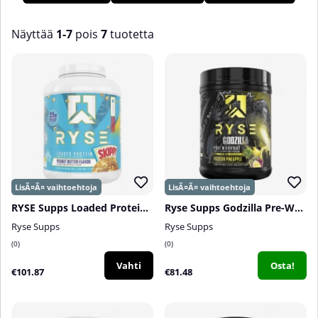
Näyttää
1-7
pois
7
tuotetta
Tuotteet
RYSE Supps Loaded Protein, 1814 g
Ryse Supps Godzilla Pre-Workout, 40 serv.
Ryse Supps
Ryse Supps
0
0
Vahti
Osta!
€101.87
€81.48