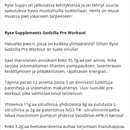
Ryse Supps on jatkuvassa kehityksessä ja on tehnyt suuria
vaikutuksia hyvin muotoilluilla tuotteillaan. Heillä on muun
muassa pwo jokaiseen tarpeeseen:
Ryse Supplements Godzilla Pre Workout
Haluatko pwo:n, jossa on kaikkea ylimääräistä? Silloin Ryse
Godzilla Pre Workout on tuote sinulle!
Saat massiivisen annoksen koko 35.7g:aa per annos, mikä
tarjoaa uskomattoman lihasten pumppauksen, laserterävän
keskittymisen ja pitkäkestoisen, räjähtävän energian.
Täynnä peräti 12 ainetta, joista 5 on kliinisesti tutkittuja
patentteja ja uskomaton makuelämys. Uusi suosikki pre-
workout, joka valmistaa sinut taisteluun.
Yhteensä 11g:aa sitrulliinia, yhdistelmä 9g:aa puhdasta L-
sitrulliinia ja 2g:aa patentoitua NO3-T® -sitrulliininitraattia
takaa massiivisen pumpun yhdessä VasoDrive-AP®:n kanssa!
Koko 3.2g:aa beetakaroteenia auttaa torjumaan maitohappoa,