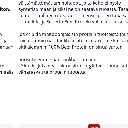
välttämättömät aminohapot, joita keho ei pysty
iton.
syntetisoimaan ja siksi ne on saatava ruoasta. Ta
ja monipuolinen ruokavalio on ensisijainen tapa s
proteiinia, ja Scitecin Beef Protein voi olla sopiva li
ä
Jos et pidä maitopohjaisista proteiinituotteista tai 
- ja
mieluummin naudanlihaproteiinia tai et ole koskaa
tamaan
sitä aiemmin, 100% Beef Protein on sinua varten.
Suosittelemme naudanlihaproteiinia:
eiini
- Sinulle, joka etsit laktoositonta, gluteenitonta, so
rmaalia
vähärasvaista proteiinituotetta.
33