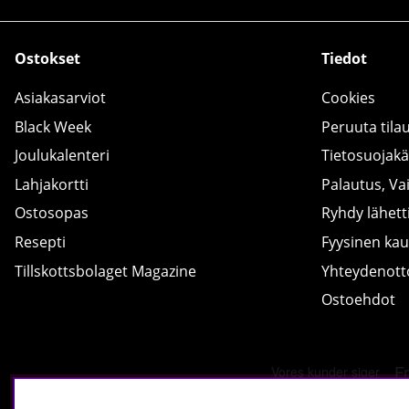
Ostokset
Tiedot
Asiakasarviot
Cookies
Black Week
Peruuta tila
Joulukalenteri
Tietosuojak
Lahjakortti
Palautus, Va
Ostosopas
Ryhdy lähetti
Resepti
Fyysinen ka
Tillskottsbolaget Magazine
Yhteydenot
Ostoehdot