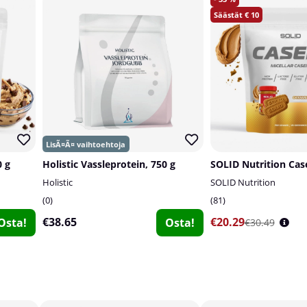
10
 g
Holistic Vassleprotein, 750 g
SOLID Nutrition Case
Holistic
SOLID Nutrition
0
81
€38.65
€20.29
Osta!
Osta!
€30.49