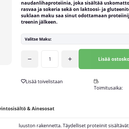
naudanlihaproteiinia, joka sisältää uskomat
rasvaa ja sokeria sekä on laktoosi- ja gluteeni
suklaan maku saa sinut odottamaan proteiin
treenin jälkeen.
Valitse Maku:
Lkm
Lisää ostosko
Toimitusaika:
intosisältö & Ainesosat
luuston rakennetta. Täydelliset proteiinit sisältävät