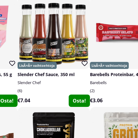
, 55 g
Slender Chef Sauce, 350 ml
Barebells Proteinbar, 
Slender Chef
Barebells
6
2
€7.04
€3.06
Osta!
Osta!