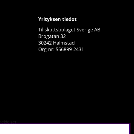
Yrityksen tiedot
Tillskottsbolaget Sverige AB
Brogatan 32
30242 Halmstad
Org-nr: 556899-2431
PumpLab CARBON - Whey Protein, 900 g
PumpLab Supplements
0
€40.69
Osta!