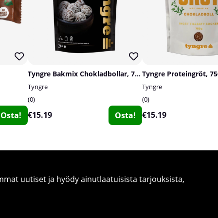
Tyngre Bakmix Chokladbollar, 750 g
Tyngre Proteingröt, 75
Tyngre
Tyngre
0
0
€15.19
€15.19
Osta!
Osta!
at uutiset ja hyödy ainutlaatuisista tarjouksista,