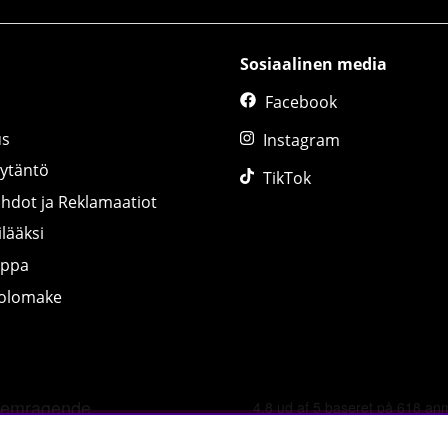
Sosiaalinen media
Facebook
us
Instagram
äytäntö
TikTok
ihdot ja Reklamaatiot
lääksi
uppa
tolomake