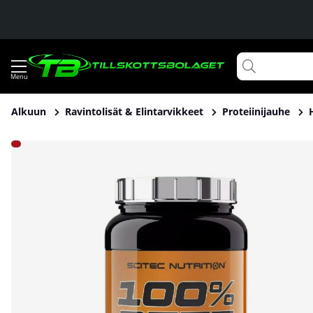
Alkuun
Ravintolisät & Elintarvikkeet
Proteiinijauhe
Tuotekuvat Scitec Nutrition 100% Beef Protein, 900 g