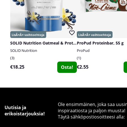
SOLID Nutrition Oatmeal & Protein Mix, 750 g
ProPud Proteinbar, 55 g
SOLID Nutrition
ProPud
3
1
€18.25
€2.55
Osta!
Ole ensimmäinen, joka saa uusimm
Uutisia ja
inspiraatiosta ja paljon muusta!
erikoistarjouksia!
Täytä sähköpostiosoitteesi alla: