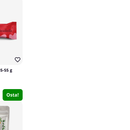
45-55 g
Chained Nutrition Vegan Muscle Protein, 1600 g
Chained Nutrition
0
Osta!
€53.95
Osta!