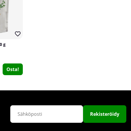
0 g
Scitec Nutrition 100% Whey Isolate, 700 g
Osta!
Scitec Nutrition
1
€54.97
Osta!
Rekisteröidy