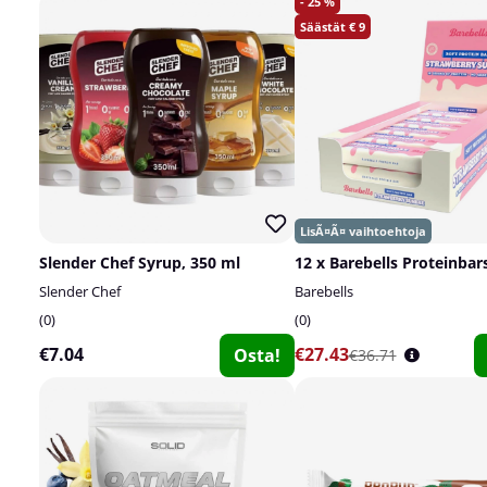
25
9
Slender Chef Syrup, 350 ml
12 x Barebells Proteinbars
Slender Chef
Barebells
0
0
€7.04
€27.43
Osta!
€36.71