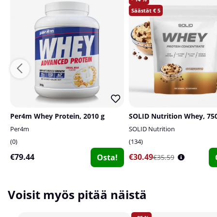
5
Per4m Whey Protein, 2010 g
SOLID Nutrition Whey, 750
Per4m
SOLID Nutrition
0
134
€79.44
€30.49
Osta!
€35.59
Voisit myös pitää näistä