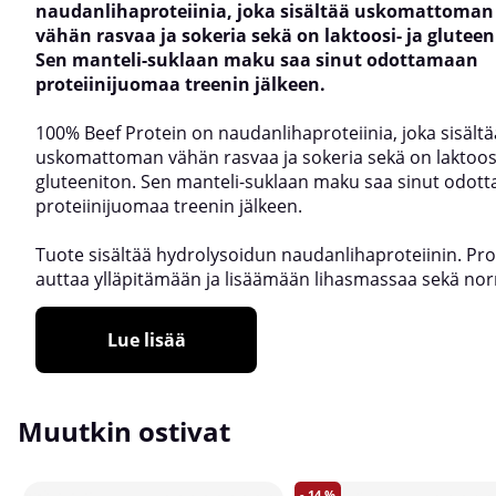
naudanlihaproteiinia, joka sisältää uskomattoman
vähän rasvaa ja sokeria sekä on laktoosi- ja gluteen
Sen manteli-suklaan maku saa sinut odottamaan
proteiinijuomaa treenin jälkeen.
100% Beef Protein on naudanlihaproteiinia, joka sisältä
uskomattoman vähän rasvaa ja sokeria sekä on laktoosi
gluteeniton. Sen manteli-suklaan maku saa sinut odot
proteiinijuomaa treenin jälkeen.
Tuote sisältää hydrolysoidun naudanlihaproteiinin. Prot
auttaa ylläpitämään ja lisäämään lihasmassaa sekä no
Lue lisää
Muutkin ostivat
14