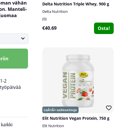
toman vähän
Delta Nutrition Triple Whey, 900 g
ton. Manteli-
Delta Nutrition
ijuomaa
0
€40.69
Osta!
riin
1-2
työpäivää
Elit Nutrition Vegan Protein, 750 g
 kaikki
- Sinulle, joka haluat täydentää ruokavaliotasi
Elit Nutrition