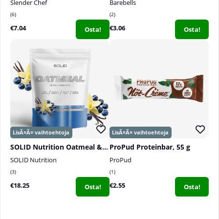
Slender Chef
Barebells
6
2
€7.04
€3.06
Osta!
Osta!
SOLID Nutrition Oatmeal & Protein Mix, 750 g
ProPud Proteinbar, 55 g
SOLID Nutrition
ProPud
3
1
€18.25
€2.55
Osta!
Osta!