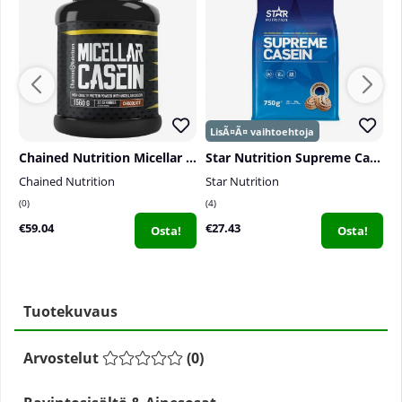
Chained Nutrition Micellar Casein, 1560 g
Star Nutrition Supreme Casein, 750 g
Chained Nutrition
Star Nutrition
S
0
4
8
€59.04
€27.43
€
Osta!
Osta!
Tuotekuvaus
Arvostelut
(
0
)