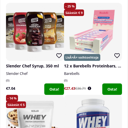
25
9
Slender Chef Syrup, 350 ml
12 x Barebells Proteinbars, 55 g
Slender Chef
Barebells
0
0
€7.04
€27.43
€36.71
Osta!
Osta!
14
5