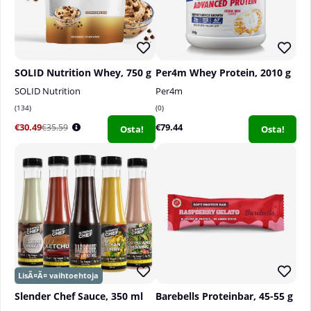
SOLID Nutrition Whey, 750 g
Per4m Whey Protein, 2010 g
SOLID Nutrition
Per4m
134
0
€30.49
€79.44
€35.59
Osta!
Osta!
Slender Chef Sauce, 350 ml
Barebells Proteinbar, 45-55 g