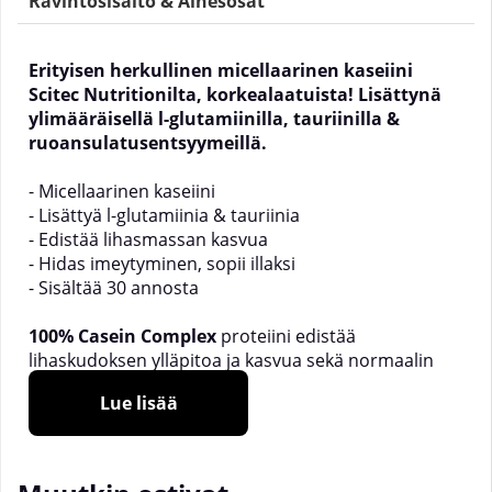
Ravintosisältö & Ainesosat
Erityisen herkullinen micellaarinen kaseiini
Scitec Nutritionilta, korkealaatuista! Lisättynä
ylimääräisellä l-glutamiinilla, tauriinilla &
ruoansulatusentsyymeillä.
- Micellaarinen kaseiini
- Lisättyä l-glutamiinia & tauriinia
- Edistää lihasmassan kasvua
- Hidas imeytyminen, sopii illaksi
- Sisältää 30 annosta
100% Casein Complex
proteiini edistää
lihaskudoksen ylläpitoa ja kasvua sekä normaalin
luuston ylläpitoa*. Tämän tuotteen maitoproteiinit
Lue lisää
ovat niin kutsuttuja täydellisiä proteiineja, koska ne
tarjoavat keholle kaikki välttämättömät aminohapot,
mukaan lukien ne 9 aminohappoa, joita keho ei voi
syntetisoida ja jotka on saatava ruokavaliosta (eli