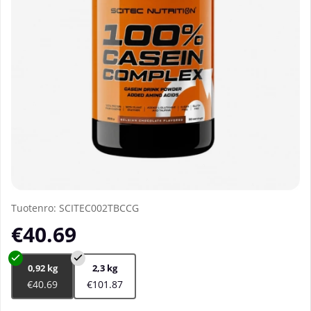
Tuotenro:
SCITEC002TBCCG
€40.69
0,92 kg
2,3 kg
€40.69
€101.87