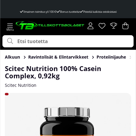
Ilmainen toimitus yli 100 €!
Bonus tuotteita
Pisteitä kaikista ostoksistasi
Toivelista
Lukumäärä toivel
.
Ost
Mää
.
Alkuun
Ravintolisät & Elintarvikkeet
Proteiinijauhe
Scitec Nutrition 100% Casein
Complex, 0,92kg
Scitec Nutrition
Tuotekuvat Scitec Nutrition 100% Casein Complex, 0,92kg