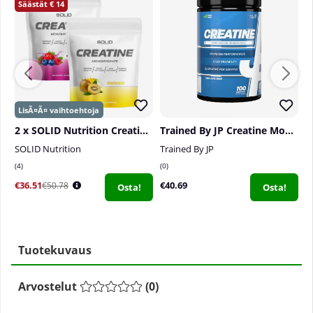
14
2 x SOLID Nutrition Creatine Monohydrate, 400 g
Trained By JP Creatine Monohydrate, 500 g
SOLID Nutrition
Trained By JP
S
4
0
0
€36.51
€40.69
€
€50.78
Osta!
Osta!
Tuotekuvaus
Arvostelut
(
0
)