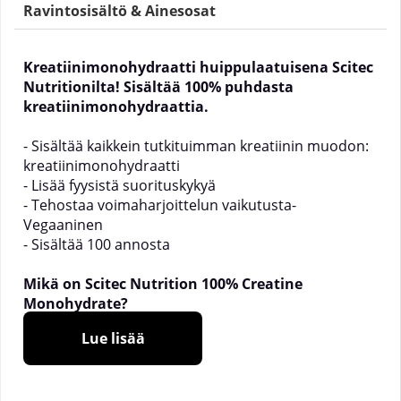
Ravintosisältö & Ainesosat
Kreatiinimonohydraatti huippulaatuisena Scitec
Nutritionilta! Sisältää 100% puhdasta
kreatiinimonohydraattia.
- Sisältää kaikkein tutkituimman kreatiinin muodon:
kreatiinimonohydraatti
- Lisää fyysistä suorituskykyä
- Tehostaa voimaharjoittelun vaikutusta
-
Vegaaninen
- Sisältää 100 annosta
Mikä on Scitec Nutrition 100% Creatine
Monohydrate?
Kreatiini on typpeä sisältävä orgaaninen happo, jota
Lue lisää
esiintyy selkärankaisilla. Noin 95 % kehon
kreatiinista on lihaksistossa. Se auttaa energian
toimituksessa kaikille soluille, pääasiassa