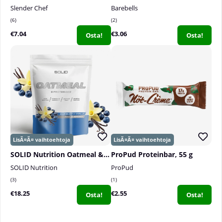
Slender Chef
Barebells
6
2
€7.04
€3.06
Osta!
Osta!
SOLID Nutrition Oatmeal & Protein Mix, 750 g
ProPud Proteinbar, 55 g
SOLID Nutrition
ProPud
3
1
€18.25
€2.55
Osta!
Osta!