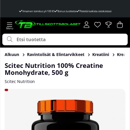
Ilmainen toimitus yli 100 €!
Bonus tuotteita
Pisteitä kaikista ostoksistasi
Toivelista
Lukumäärä toivel
.
Ost
Mää
.
Alkuun
Ravintolisät & Elintarvikkeet
Kreatiini
Kreati
Scitec Nutrition 100% Creatine
Monohydrate, 500 g
Scitec Nutrition
Tuotekuvat Scitec Nutrition 100% Creatine Monohydrate, 5