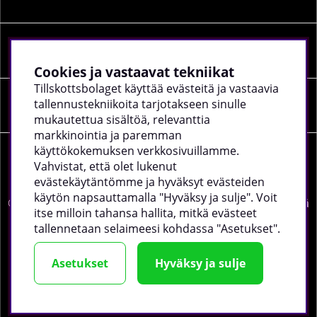
SOSIAALINEN MEDIA
Cookies ja vastaavat tekniikat
Tillskottsbolaget käyttää evästeitä ja vastaavia
tallennustekniikoita tarjotakseen sinulle
YRITYKSEN TIEDOT
mukautettua sisältöä, relevanttia
markkinointia ja paremman
käyttökokemuksen verkkosivuillamme.
Vahvistat, että olet lukenut
evästekäytäntömme ja hyväksyt evästeiden
käytön napsauttamalla "Hyväksy ja sulje". Voit
©
2026 tillskottsbolaget.fi. Käytämme evästeitä -
lue lisää
itse milloin tahansa hallita, mitkä evästeet
täältä
.
tallennetaan selaimeesi kohdassa "Asetukset".
Asetukset
Hyväksy ja sulje