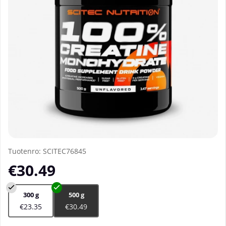
Tuotenro:
SCITEC76845
€30.49
300 g
500 g
€23.35
€30.49