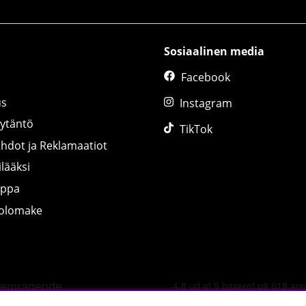
Sosiaalinen media
Facebook
us
Instagram
äytäntö
TikTok
ihdot ja Reklamaatiot
lääksi
uppa
tolomake