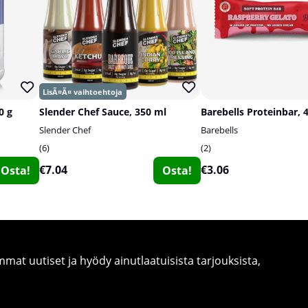
0 g
Slender Chef Sauce, 350 ml
Barebells Proteinbar, 
Slender Chef
Barebells
6
2
€7.04
€3.06
Osta!
Osta!
at uutiset ja hyödy ainutlaatuisista tarjouksista,