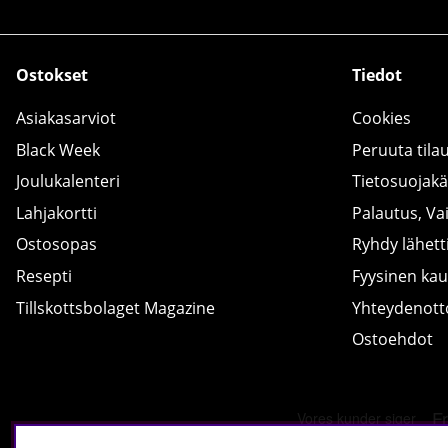
Ostokset
Tiedot
Asiakasarviot
Cookies
Black Week
Peruuta tila
Joulukalenteri
Tietosuojak
Lahjakortti
Palautus, Va
Ostosopas
Ryhdy lähetti
Resepti
Fyysinen ka
Tillskottsbolaget Magazine
Yhteydenot
Ostoehdot