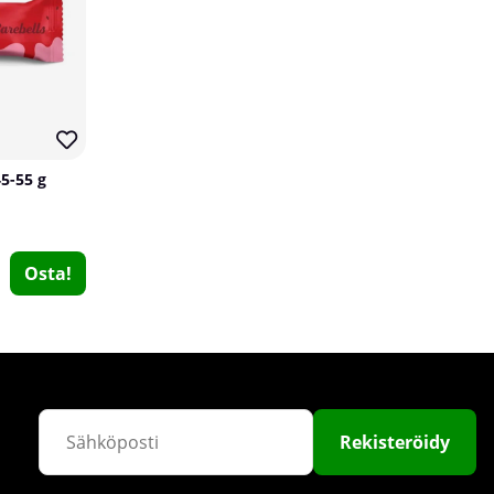
5
45-55 g
2 x SOLID Nutrition EAA, 300 g
Osta!
SOLID Nutrition
17
€45.69
Osta!
€50.78
Rekisteröidy