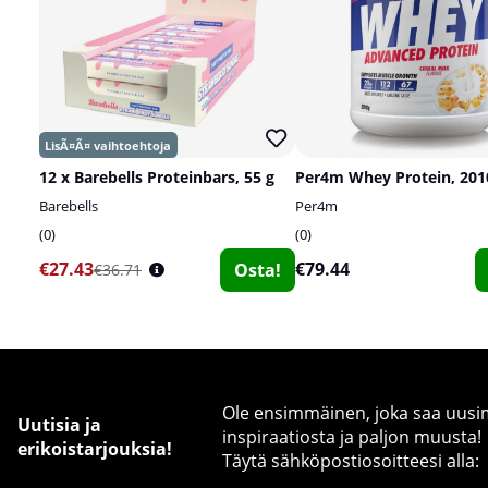
12 x Barebells Proteinbars, 55 g
Per4m Whey Protein, 201
Barebells
Per4m
0
0
€27.43
€79.44
Osta!
€36.71
Ole ensimmäinen, joka saa uusimm
Uutisia ja
inspiraatiosta ja paljon muusta!
erikoistarjouksia!
Täytä sähköpostiosoitteesi alla: