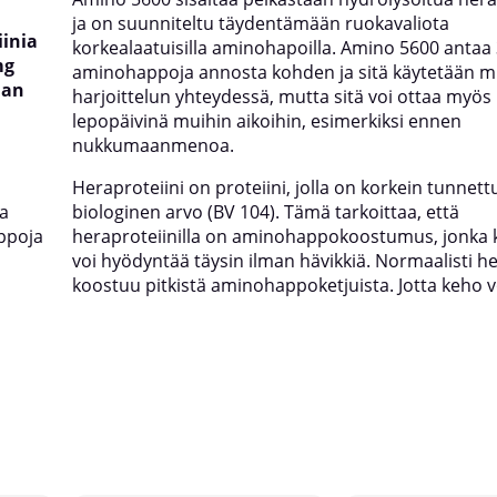
ja on suunniteltu täydentämään ruokavaliota
iinia
korkealaatuisilla aminohapoilla. Amino 5600 antaa
mg
aminohappoja annosta kohden ja sitä käytetään mi
man
harjoittelun yhteydessä, mutta sitä voi ottaa myös
lepopäivinä muihin aikoihin, esimerkiksi ennen
nukkumaanmenoa.
Heraproteiini on proteiini, jolla on korkein tunnett
la
biologinen arvo (BV 104). Tämä tarkoittaa, että
appoja
heraproteiinilla on aminohappokoostumus, jonk
voi hyödyntää täysin ilman hävikkiä. Normaalisti he
koostuu pitkistä aminohappoketjuista. Jotta keho 