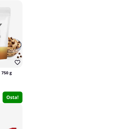
 750 g
Fairing Amino Rush, 300 g
Fairing
0
Osta!
€25.39
Osta!
10