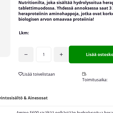
Nutritionilta, joka sisältää hydrolysoitua hera
tablettimuodossa. Yhdessä annoksessa saat 3
heraproteiinin aminohappoja, jotka ovat ko
biologisen arvon omaavaa proteiinia!
Lkm:
Lisää ostosko
Toimitusaika:
intosisältö & Ainesosat
Amino 5600 sisältää pelkästään hydrolysoitua hera