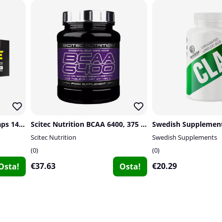
OLIMP Glutamine Mega Caps 1400, 120 caps
Scitec Nutrition BCAA 6400, 375 tabs
Scitec Nutrition
Swedish Supplements
0
0
€37.63
€20.29
Osta!
Osta!