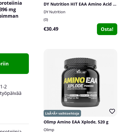
proteiinia
DY Nutrition HIT EAA Amino Acid Complex, 360 g
 396 mg
DY Nutrition
rkeimman
0
€30.49
Osta!
riin
1-2
työpäivää
Olimp Amino EAA Xplode, 520 g
Olimp
proteiinia
sen, pitkät ketjut on pilkottava paljon lyhyemm