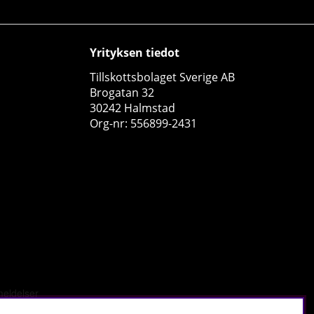
Yrityksen tiedot
Tillskottsbolaget Sverige AB
Brogatan 32
30242 Halmstad
Swedish Supplements EAA Engine, 450 g
Org-nr: 556899-2431
Swedish Supplements
1
€30.49
Osta!