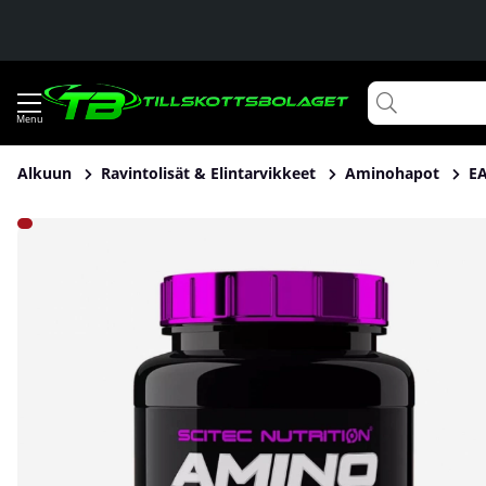
Alkuun
Ravintolisät & Elintarvikkeet
Aminohapot
E
Tuotekuvat Scitec Nutrition Amino 5600, 500 tabs