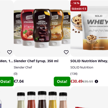
14
5
Optimum Nutrition Opti-Men, 180 tabs
Slender Chef Syrup, 350 ml
SOLID Nutrition Whey,
Slender Chef
SOLID Nutrition
0
134
€7.04
€30.49
Osta!
Osta!
€35.59