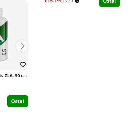
€15.19
Osta!
€25.39
Swedish Supplements CLA, 90 caps
Olimp Glutamine Mega Caps 1400, 300 caps
Olimp
Olimp
0
1
Mutant GEAAR, 30 serv.
€48.85
€20.29
Osta!
Osta!
Mutant
3
€41.71
Osta!