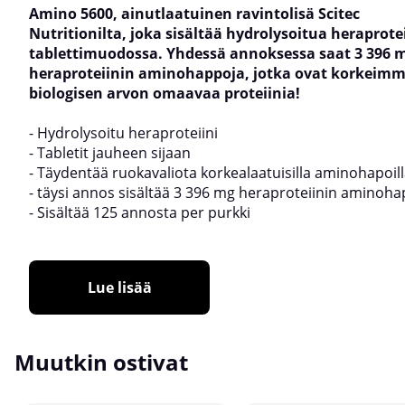
Amino 5600, ainutlaatuinen ravintolisä Scitec
Nutritionilta, joka sisältää hydrolysoitua heraprote
tablettimuodossa. Yhdessä annoksessa saat 3 396 
heraproteiinin aminohappoja, jotka ovat korkeim
biologisen arvon omaavaa proteiinia!
- Hydrolysoitu heraproteiini
- Tabletit jauheen sijaan
- Täydentää ruokavaliota korkealaatuisilla aminohapoil
- täysi annos sisältää 3 396 mg heraproteiinin aminoh
- Sisältää 125 annosta per purkki
Lue lisää
Muutkin ostivat