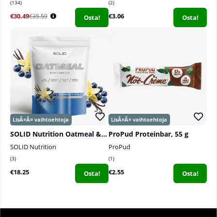
134
2
€30.49
€3.06
€35.59
Osta!
Osta!
SOLID Nutrition Oatmeal & Protein Mix, 750 g
ProPud Proteinbar, 55 g
SOLID Nutrition
ProPud
3
1
€18.25
€2.55
Osta!
Osta!