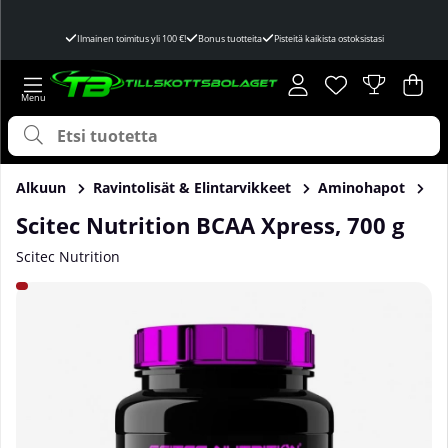
Ilmainen toimitus yli 100 €!
Bonus tuotteita
Pisteitä kaikista ostoksistasi
Toivelista
Lukumäärä toivel
.
Ost
Mää
.
Alkuun
Ravintolisät & Elintarvikkeet
Aminohapot
B
Scitec Nutrition BCAA Xpress, 700 g
Scitec Nutrition
Tuotekuvat Scitec Nutrition BCAA Xpress, 700 g