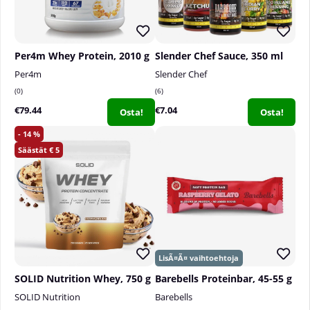
Per4m Whey Protein, 2010 g
Slender Chef Sauce, 350 ml
Per4m
Slender Chef
0
6
€79.44
€7.04
Osta!
Osta!
14
5
SOLID Nutrition Whey, 750 g
Barebells Proteinbar, 45-55 g
SOLID Nutrition
Barebells