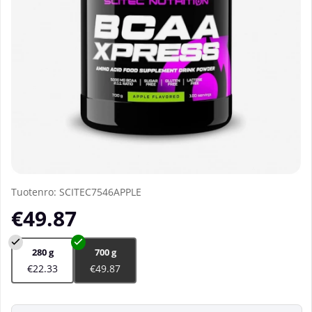
Tuotenro:
SCITEC7546APPLE
€49.87
280 g
700 g
€22.33
€49.87