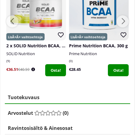
2 x SOLID Nutrition BCAA, 300 g
Prime Nutrition BCAA, 300 g
SOLID Nutrition
Prime Nutrition
S
9
0
0
€36.51
€28.45
€
€40.59
Osta!
Osta!
Tuotekuvaus
Arvostelut
(
0
)
Ravintosisältö & Ainesosat