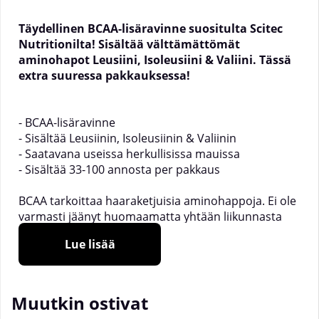
Täydellinen BCAA-lisäravinne suositulta Scitec
Nutritionilta! Sisältää välttämättömät
aminohapot Leusiini, Isoleusiini & Valiini. Tässä
extra suuressa pakkauksessa!
- BCAA-lisäravinne
- Sisältää Leusiinin, Isoleusiinin & Valiinin
- Saatavana useissa herkullisissa mauissa
- Sisältää 33-100 annosta per pakkaus
BCAA tarkoittaa haaraketjuisia aminohappoja. Ei ole
varmasti jäänyt huomaamatta yhtään liikunnasta
kiinnostunutta henkilöä tällä hetkellä, että
Lue lisää
haaraketjuiset aminohapot ovat yksi suosituimmista
lisäravinteista. BCAA: t ovat ainoat aminohapot, joilla
on haara rakenne, ja ne ovat välttämättömiä. Ne
muodostavat merkittävän osan kehossa olevista
Muutkin ostivat
aminohapoista ja niitä käytetään nyt urheilijoilla