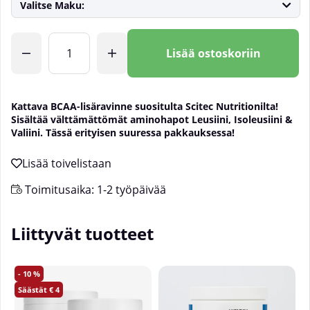
Valitse Maku:
Lkm
Lisää ostoskoriin
Kattava BCAA-lisäravinne suositulta Scitec Nutritionilta!
Sisältää välttämättömät aminohapot Leusiini, Isoleusiini &
Valiini. Tässä erityisen suuressa pakkauksessa!
Toimitusaika:
1-2 työpäivää
Liittyvät tuotteet
10
4