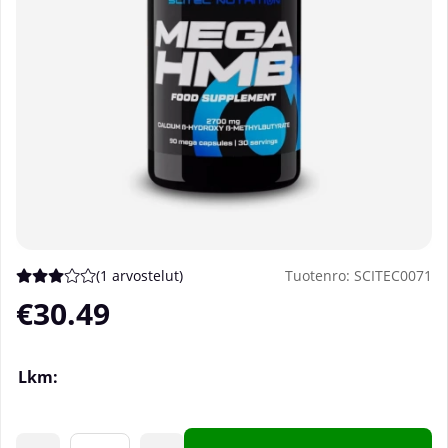
(
1 arvostelut
)
Tuotenro:
SCITEC0071
Keskiarvoluokitus 3 / 5 Arvioiden määrä 1
€30.49
Lkm: