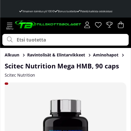
Ilmainen toimitus yli 100 €!
Bonus tuotteita
Pisteitä kaikista ostoksistasi
Toivelista
Lukumäärä toivel
.
Ost
Mää
.
Alkuun
Ravintolisät & Elintarvikkeet
Aminohapot
H
Scitec Nutrition Mega HMB, 90 caps
Scitec Nutrition
Tuotekuvat Scitec Nutrition Mega HMB, 90 caps