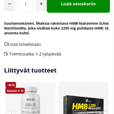
Lisää ostoskoriin
Suuriannoksinen, lihaksia rakentava HMB-lisäravinne Scitec
Nutritionilta, joka sisältää koko 2295 mg puhdasta HMB: tä
annosta kohti.
Toimitusaika:
1-2 työpäivää
Liittyvät tuotteet
40
12