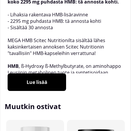
koko 2295 mg puhdasta HMB: tä annosta kohti.
- Lihaksia rakentava HMB-lisäravinne
- 2295 mg puhdasta HMB: tä annosta kohti
- Sisältää 30 annosta
MEGA HMB Scitec Nutritionilta sisältää lähes
kaksinkertaisen annoksen Scitec Nutritionin
"tavallisiin" HMB-kapseleihin verrattuna!
HMB
, ß-Hydroxy ß-Methylbutyrate, on aminohappo
Leusiinin metabolinen tuote ja syntetisoidaan
ihmiskehossa. Keho tuottaa noin 0,2-0,4 grammaa
Lue lisää
päivässä. Tutkimuksissa käytetyt standardiannokset
ovat olleet noin 3 grammaa päivässä. Itse L-Leusiini
on yhä suositumpi ainesosa erittäin suosittuna
Muutkin ostivat
aminohappona kehonrakentajille.
______________
Koko:
90 kapselia