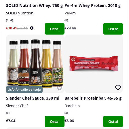
SOLID Nutrition Whey, 750 g
Per4m Whey Protein, 2010 g
SOLID Nutrition
Per4m
134
0
€30.49
€79.44
€35.59
Osta!
Osta!
Slender Chef Sauce, 350 ml
Barebells Proteinbar, 45-55 g
Slender Chef
Barebells
6
2
€7.04
€3.06
Osta!
Osta!