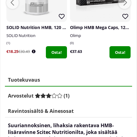
SOLID Nutrition HMB, 120 caps
Olimp HMB Mega Caps, 120 caps
SOLID Nutrition
Olimp
O
1
0
1
€18.25
€37.63
€
€30.49
Osta!
Osta!
Tuotekuvaus
Arvostelut
(
1
)
Ravintosisältö & Ainesosat
Suuriannoksinen, lihaksia rakentava HMB-
lisäravinne Scitec Nutritionilta, joka sisältää