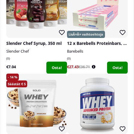
Ravintolisää ei tule käyttää monipuolisen
ruokavalion korvikkeena. TUOTETTA TULEE
SÄILYTTÄÄ LASTEN ULOTTUMATTOMISSA. Tätä
tuotetta ei ole tarkoitettu minkään sairauden
diagnosointiin, hoitoon, parantamiseen tai
ehkäisyyn.
Slender Chef Syrup, 350 ml
12 x Barebells Proteinbars, 55 g
Slender Chef
Barebells
0
0
€7.04
€27.43
€36.71
Osta!
Osta!
14
5