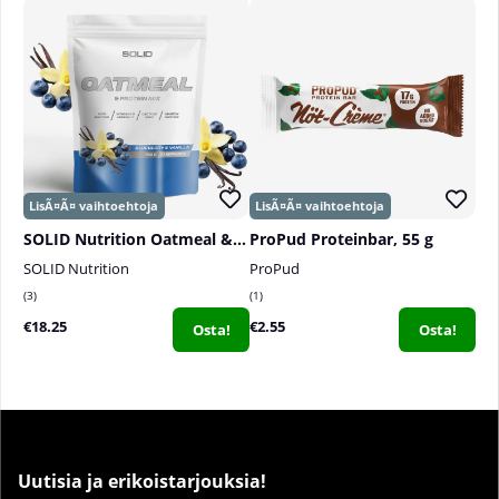
SOLID Nutrition Oatmeal & Protein Mix, 750 g
ProPud Proteinbar, 55 g
SOLID Nutrition
ProPud
3
1
€18.25
€2.55
Osta!
Osta!
Uutisia ja erikoistarjouksia!