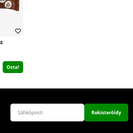
 g
2 x Swedish Supplements Omega-3, 120 caps
Osta!
Swedish Supplements
5
€30.39
Osta!
Rekisteröidy