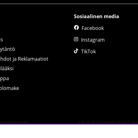
Sosiaalinen media
Facebook
us
Instagram
äytäntö
TikTok
ihdot ja Reklamaatiot
lääksi
uppa
tolomake
©
2026 tillskottsbolaget.fi. Käytämme evästeitä -
lue lisää tääl