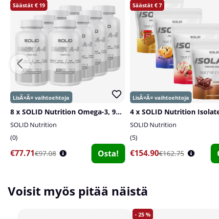
19
7
8 x SOLID Nutrition Omega-3, 90 caps
4 x SOLID Nutrition Isolate
SOLID Nutrition
SOLID Nutrition
0
5
€77.71
€154.90
Osta!
€97.08
€162.75
Voisit myös pitää näistä
25