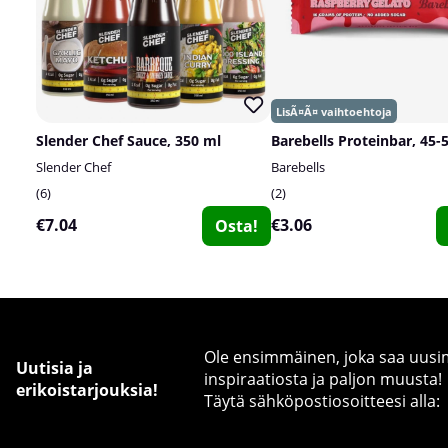
Slender Chef Sauce, 350 ml
Barebells Proteinbar, 45-
Slender Chef
Barebells
6
2
€7.04
€3.06
Osta!
Ole ensimmäinen, joka saa uusimm
Uutisia ja
inspiraatiosta ja paljon muusta!
erikoistarjouksia!
Täytä sähköpostiosoitteesi alla: