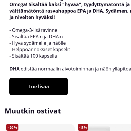
Omega! Sisältää kaksi "hyvää", tyydyttymätöntä ja
välttämätöntä rasvahappoa EPA ja DHA. Sydämen,
ja nivelten hyväksi!
- Omega-3-lisäravinne
- Sisältää EPA:n ja DHA:n
- Hyvä sydämelle ja näölle
- Helppoannoksiset kapselit
- Sisältää 100 kapselia
DHA
edistää normaalin aivotoiminnan ja näön ylläpitoa
Lue lisää
Muutkin ostivat
20
5