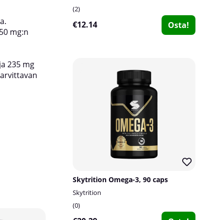
2
a.
€12.14
Osta!
250 mg:n
ja 235 mg
tarvittavan
Skytrition Omega-3, 90 caps
Skytrition
0
10