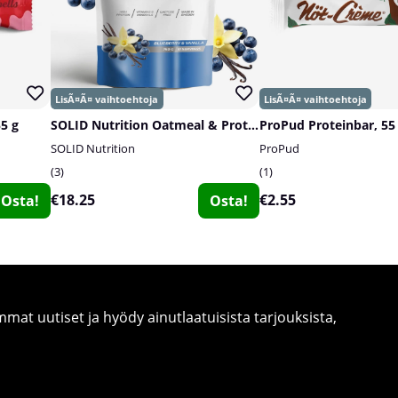
55 g
SOLID Nutrition Oatmeal & Protein Mix, 750 g
ProPud Proteinbar, 55
SOLID Nutrition
ProPud
3
1
€18.25
€2.55
Osta!
Osta!
at uutiset ja hyödy ainutlaatuisista tarjouksista,