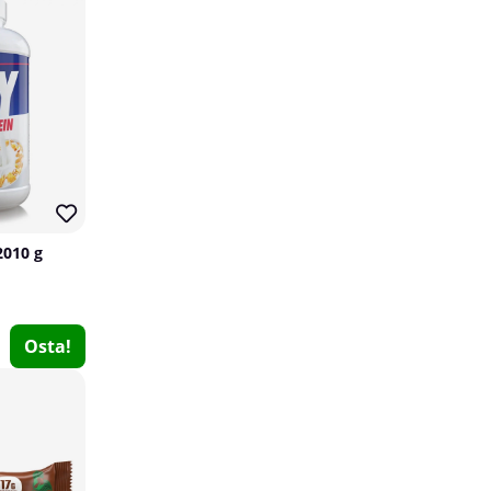
15
7
2010 g
4 x SOLID Nutrition Omega-3, 90 caps
SOLID Nutrition
Osta!
0
€41.30
Osta!
€48.54