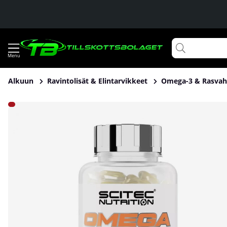
Alkuun
Ravintolisät & Elintarvikkeet
Omega-3 & Rasvah
Tuotekuvat Scitec Nutrition Omega 3, 100 caps