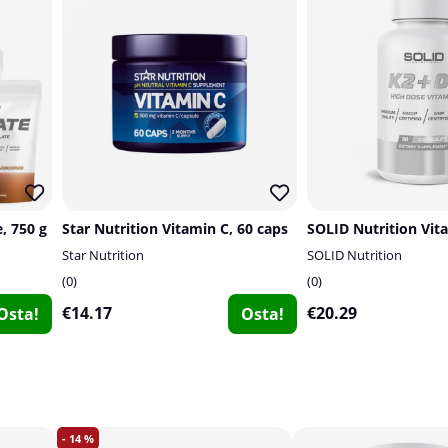
, 750 g
Star Nutrition Vitamin C, 60 caps
Star Nutrition
SOLID Nutrition
0
0
€14.17
€20.29
Osta!
Osta!
14