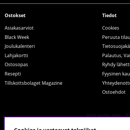
Ostokset
Tiedot
Asiakasarviot
Cookies
Black Week
Peruuta tila
Joulukalenteri
Tietosuojak
Lahjakortti
Palautus, Va
Ostosopas
Ryhdy lähetti
Resepti
Fyysinen ka
Tillskottsbolaget Magazine
Yhteydenot
Ostoehdot