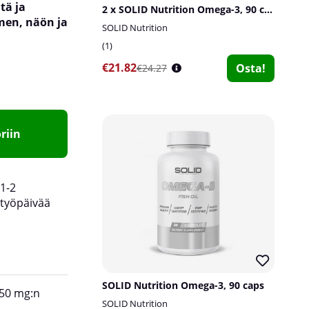
tä ja
2 x SOLID Nutrition Omega-3, 90 caps
men, näön ja
SOLID Nutrition
1
€21.82
Osta!
€24.27
riin
1-2
työpäivää
SOLID Nutrition Omega-3, 90 caps
250 mg:n
Annostusohje:
Ota 1 pehmeä kapseli kaksi ke
SOLID Nutrition
aterian yhteydessä.