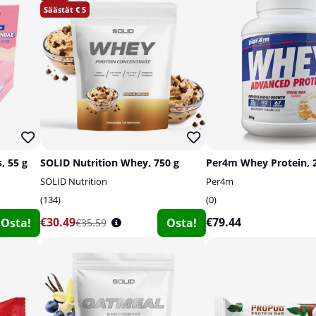
5
, 55 g
SOLID Nutrition Whey, 750 g
Per4m Whey Protein, 
SOLID Nutrition
Per4m
134
0
€30.49
€79.44
Osta!
Osta!
€35.59