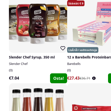
9
Slender Chef Syrup, 350 ml
12 x Barebells Proteinbars
Slender Chef
Barebells
0
0
€7.04
€27.43
Osta!
€36.71