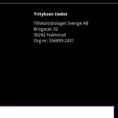
Yrityksen tiedot
Tillskottsbolaget Sverige AB
Brogatan 32
30242 Halmstad
Org-nr: 556899-2431
Elit Nutrition Omega-3, 90 caps
Elit Nutrition
1
€14.17
Osta!
tä
.