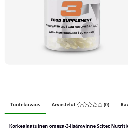
Tuotekuvaus
Arvostelut
(
0
)
Rav
Korkealaatuinen omega-3-lisäravinne Scitec Nutrit