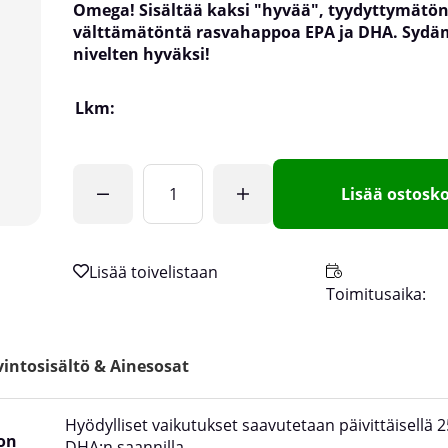
Omega! Sisältää kaksi "hyvää", tyydyttymätön
välttämätöntä rasvahappoa EPA ja DHA. Sydä
nivelten hyväksi!
Lkm:
Lisää ostosko
Toimitusaika:
intosisältö & Ainesosat
Hyödylliset vaikutukset saavutetaan päivittäisellä 
ion
DHA:n saannilla.