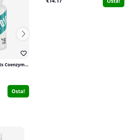
€14.17
Osta!
Swedish Supplements Coenzym Q10, 60 caps
Optimum Nutrition Opti-Men, 180 tabs
Optimum Nutrition
Vitaprana
0
0
€41.71
€20.29
Osta!
Osta!
PumpLab MULTI, 90 caps
PumpLab Supplements
0
€22.33
Osta!