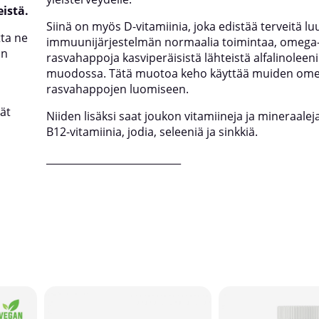
eistä.
Siinä on myös D-vitamiinia, joka edistää terveitä lu
tta ne
immuunijärjestelmän normaalia toimintaa, omega-
in
rasvahappoja kasviperäisistä lähteistä alfalinolee
muodossa. Tätä muotoa keho käyttää muiden ome
rasvahappojen luomiseen.
vät
Niiden lisäksi saat joukon vitamiineja ja mineraalej
B12-vitamiinia, jodia, seleeniä ja sinkkiä.
___________________________