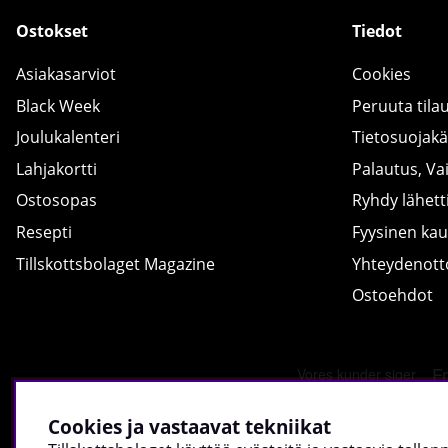
Ostokset
Tiedot
Asiakasarviot
Cookies
Black Week
Peruuta tila
Joulukalenteri
Tietosuojak
Lahjakortti
Palautus, Va
Ostosopas
Ryhdy lähetti
Resepti
Fyysinen ka
Tillskottsbolaget Magazine
Yhteydenot
Ostoehdot
Cookies ja vastaavat tekniikat