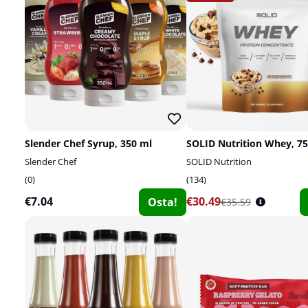
Slender Chef Syrup, 350 ml
SOLID Nutrition Whey, 75
Slender Chef
SOLID Nutrition
0
134
€7.04
€30.49
Osta!
€35.59