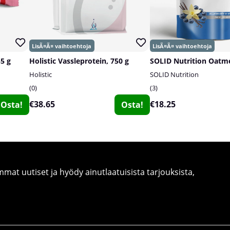
55 g
Holistic Vassleprotein, 750 g
Holistic
SOLID Nutrition
0
3
€38.65
€18.25
Osta!
Osta!
at uutiset ja hyödy ainutlaatuisista tarjouksista,