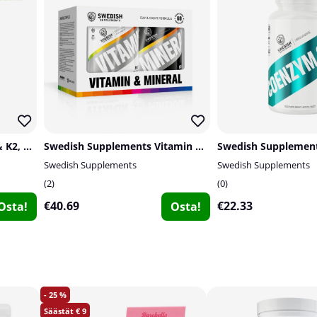
Trained By JP Vitamin D3 & K2, 60 caps
Swedish Supplements Vitamin & Mineral Complex
Swedish Supplements
Swedish Supplements
2
0
€40.69
€22.33
Osta!
Osta!
25
9