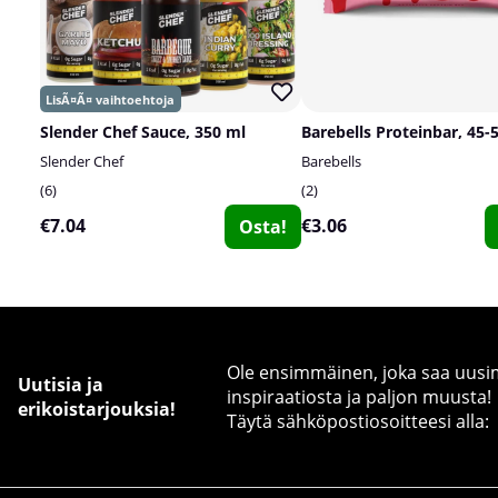
Slender Chef Sauce, 350 ml
Barebells Proteinbar, 45-
Slender Chef
Barebells
6
2
€7.04
€3.06
Osta!
Ole ensimmäinen, joka saa uusimm
Uutisia ja
inspiraatiosta ja paljon muusta!
erikoistarjouksia!
Täytä sähköpostiosoitteesi alla: