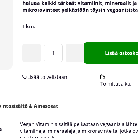
haluaa kaikki tärkeät vitamiinit, mineraalit ja
mikroravinteet pelkästään täysin vegaanisista
Lkm:
Lisää ostosko
Toimitusaika:
intosisältö & Ainesosat
Vegan Vitamin sisältää pelkästään vegaanisia lähte
a
vitamiineja, mineraaleja ja mikroravinteita, jotka ov
yleisterveydelle.