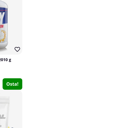
2010 g
Swedish Supplements Vita-Mineral Woman, 90 caps
Osta!
Swedish Supplements
0
€14.17
Osta!