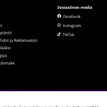
Sosiaalinen media
Facebook
us
Instagram
äytäntö
TikTok
ihdot ja Reklamaatiot
lääksi
uppa
tolomake
©
2026 tillskottsbolaget.fi. Käytämme evästeitä -
lue lisää tääl