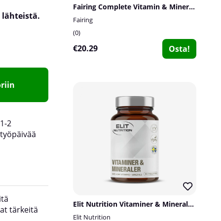
Fairing Complete Vitamin & Mineral, 60 tabs
 lähteistä.
Fairing
0
€20.29
Osta!
riin
1-2
työpäivää
itä
Elit Nutrition Vitaminer & Mineraler, 90 tabs
at tärkeitä
Annoksia per pakkaus:
60 kpl.
Elit Nutrition