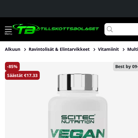
Alkuun
Ravintolisät & Elintarvikkeet
Vitamiinit
Multi
Tuotekuvat Scitec Nutrition Vegan Vitamin, 60 tabs
85
Best by 09
Säästät
€17.33