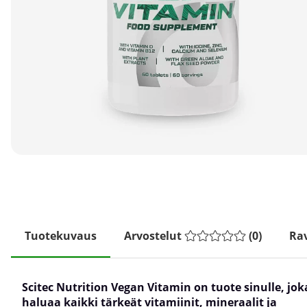
Tuotekuvaus
Arvostelut
(
0
)
Rav
Scitec Nutrition Vegan Vitamin on tuote sinulle, jok
haluaa kaikki tärkeät vitamiinit, mineraalit ja