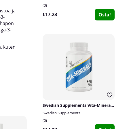
0
ustoa ja
€17.23
Osta!
3-
Suositeltu annostus:
1 tabletti päivässä lasill
nihapon
muun haluamasi juoman kanssa.
ga-3-
a, kuten
Swedish Supplements Vita-Mineral Man, 90 caps
Swedish Supplements
0