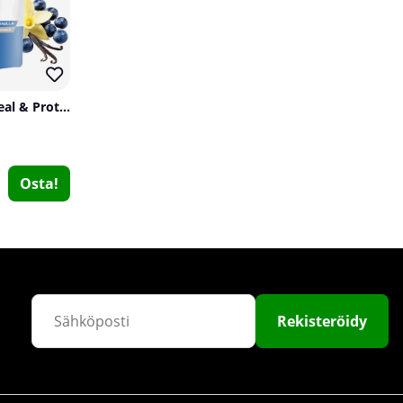
SOLID Nutrition Oatmeal & Protein Mix, 750 g
Osta!
Star Nutrition Ultimate Vitamins & Minerals Athlete, 60 caps
Star Nutrition
0
€20.29
Osta!
Rekisteröidy