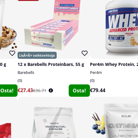
0 g
12 x Barebells Proteinbars, 55 g
Per4m Whey Protein, 
Barebells
Per4m
0
0
€27.43
€79.44
Osta!
Osta!
€36.71