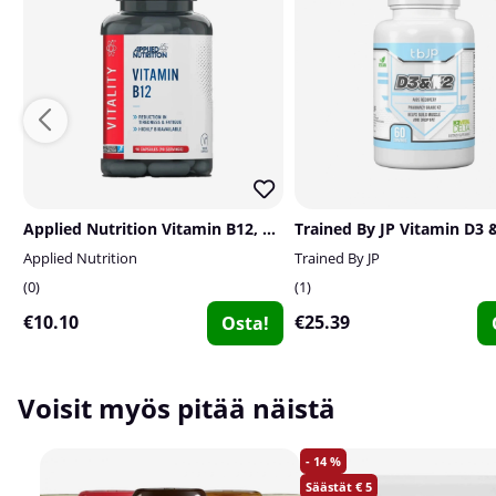
Applied Nutrition Vitamin B12, 90 caps
Applied Nutrition
Trained By JP
0
1
€10.10
€25.39
Osta!
Voisit myös pitää näistä
14
5