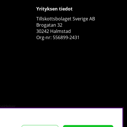
Yrityksen tiedot
Tillskottsbolaget Sverige AB
Brogatan 32
30242 Halmstad
Org-nr: 556899-2431
Star Nutrition Vitamins & Minerals Daily, 60 caps
Star Nutrition
0
€10.10
Osta!
tä
.