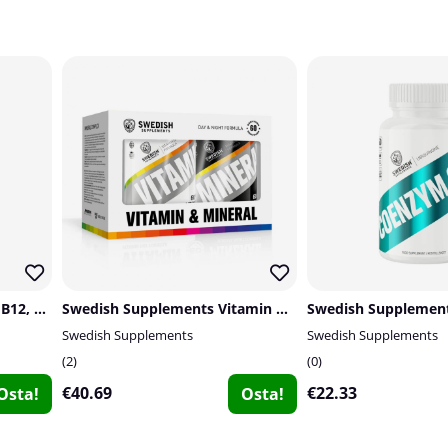
Applied Nutrition Vitamin B12, 90 caps
Swedish Supplements Vitamin & Mineral Complex
Swedish Supplements
Swedish Supplements
2
0
€40.69
€22.33
Osta!
Osta!