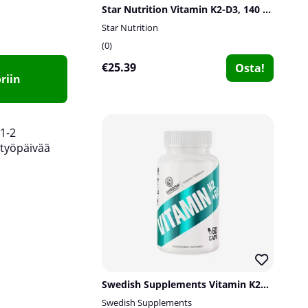
Star Nutrition Vitamin K2-D3, 140 caps
Star Nutrition
0
€25.39
Osta!
riin
1-2
työpäivää
Swedish Supplements Vitamin K2+D3, 60 caps
Swedish Supplements