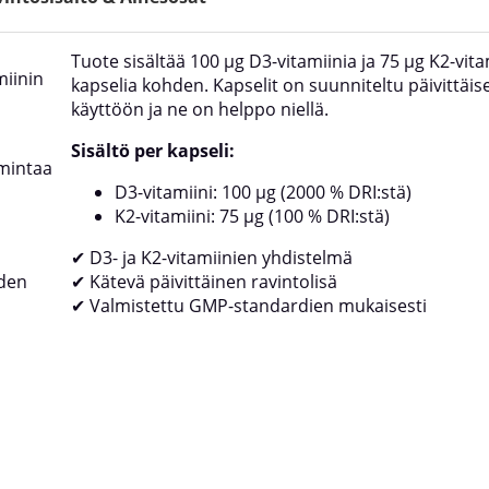
Tuote sisältää 100 µg D3-vitamiinia ja 75 µg K2-vita
miinin
kapselia kohden. Kapselit on suunniteltu päivittäis
käyttöön ja ne on helppo niellä.
Sisältö per kapseli:
imintaa
D3-vitamiini: 100 µg (2000 % DRI:stä)
K2-vitamiini: 75 µg (100 % DRI:stä)
✔ D3- ja K2-vitamiinien yhdistelmä
iden
✔ Kätevä päivittäinen ravintolisä
✔ Valmistettu GMP-standardien mukaisesti