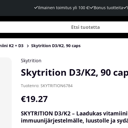
Ilmainen toimitus yli 100 €!
Bonus tuotteita
iini K2 + D3
Skytrition D3/K2, 90 caps
Skytrition
Skytrition D3/K2, 90 ca
Tuotenro:
SKYTRITION6784
€19.27
SKYTRITION D3/K2 – Laadukas vitamiin
immuunijärjestelmälle, luustolle ja syd