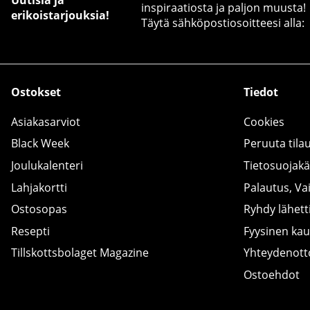
inspiraatiosta ja paljon muusta!
erikoistarjouksia!
Täytä sähköpostiosoitteesi alla:
Ostokset
Tiedot
Asiakasarviot
Cookies
Black Week
Peruuta tila
Joulukalenteri
Tietosuojak
Lahjakortti
Palautus, Va
Ostosopas
Ryhdy lähetti
Resepti
Fyysinen ka
Tillskottsbolaget Magazine
Yhteydenot
Ostoehdot