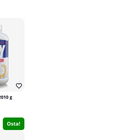
Strength Vitamin K2, 100 tabs
Strength Sport Nutrition
2010 g
0
€13.15
Osta!
Osta!