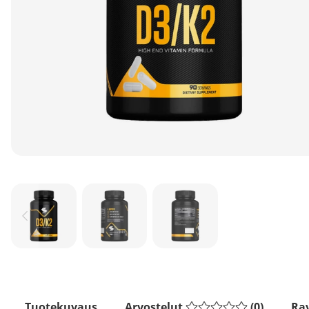
Tuotekuvaus
Arvostelut
(
0
)
Rav