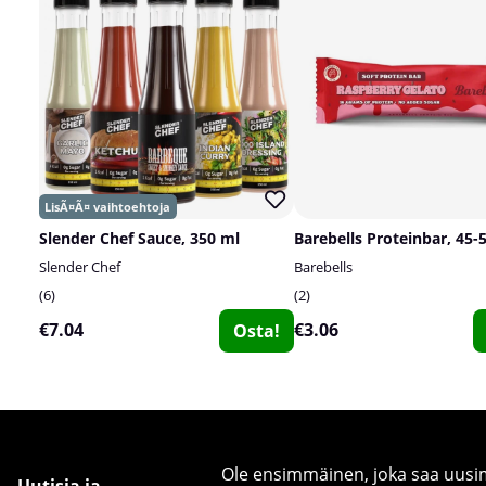
Slender Chef Sauce, 350 ml
Barebells Proteinbar, 45-
Slender Chef
Barebells
6
2
€7.04
€3.06
Osta!
Ole ensimmäinen, joka saa uusimm
Uutisia ja