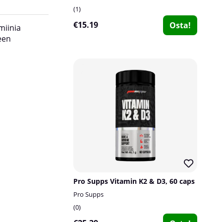
1
€15.19
Osta!
miinia
Suositeltu annos:
1 kapseli päivittäin aterian
een
Kapseleiden määrä:
90 kpl (90 päivän käyttö)
Pro Supps Vitamin K2 & D3, 60 caps
Pro Supps
0