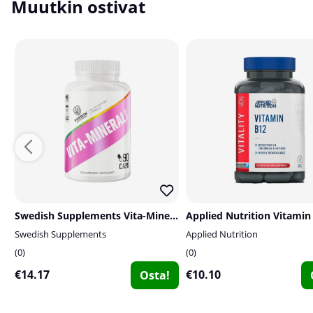
Muutkin ostivat
Swedish Supplements Vita-Mineral Woman, 90 caps
Swedish Supplements
Applied Nutrition
0
0
€14.17
€10.10
Osta!