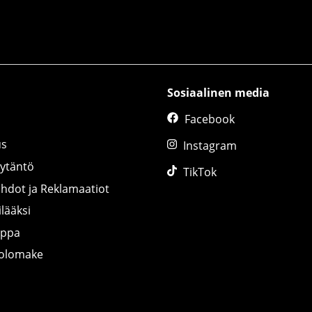
Sosiaalinen media
Facebook
us
Instagram
äytäntö
TikTok
ihdot ja Reklamaatiot
lääksi
uppa
tolomake