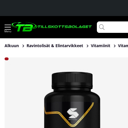
Alkuun
Ravintolisät & Elintarvikkeet
Vitamiinit
Vitam
Tuotekuvat Skytrition D3/K2, 90 caps