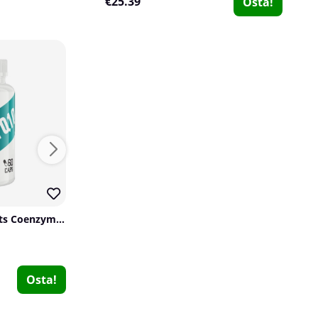
€25.39
Osta!
Swedish Supplements Coenzym Q10, 60 caps
Optimum Nutrition Opti-Men, 180 tabs
SOLID Nutrition Vitamin K2+D3, 90 caps
Optimum Nutrition
Vitaprana
SOLID Nutrition
0
0
0
€41.71
€20.29
Osta!
Osta!
€20.29
Osta!