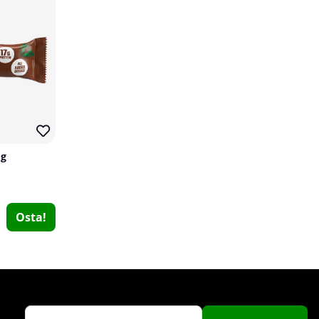
 g
Trained By JP Vitamin D3 & K2, 60 caps
Trained By JP
1
Osta!
€25.39
Osta!