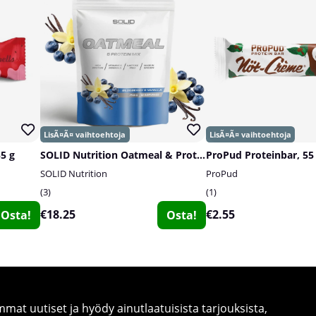
55 g
SOLID Nutrition Oatmeal & Protein Mix, 750 g
ProPud Proteinbar, 55
SOLID Nutrition
ProPud
3
1
€18.25
€2.55
Osta!
Osta!
at uutiset ja hyödy ainutlaatuisista tarjouksista,