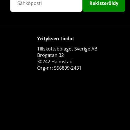
Rekisteröidy
Yrityksen tiedot
Tillskottsbolaget Sverige AB
DY Nutrition Vitamin D3 + K2, 30 caps
Brogatan 32
DY Nutrition
30242 Halmstad
0
Org-nr: 556899-2431
€17.23
Osta!