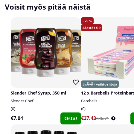
Voisit myös pitää näistä
25
9
Slender Chef Syrup, 350 ml
12 x Barebells Proteinbars
Slender Chef
Barebells
0
0
€7.04
€27.43
Osta!
€36.71