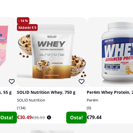
14
5
, 55 g
SOLID Nutrition Whey, 750 g
Per4m Whey Protein, 
SOLID Nutrition
Per4m
134
0
€30.49
€79.44
Osta!
Osta!
€35.59