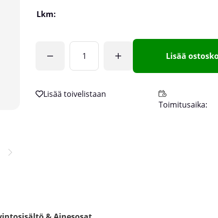
Lkm:
Lisää ostosko
Toimitusaika:
intosisältö & Ainesosat