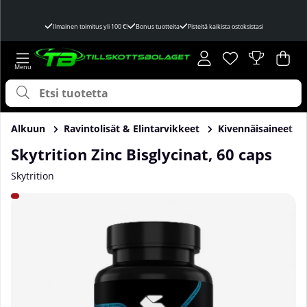
Ilmainen toimitus yli 100 €!
Bonus tuotteita
Pisteitä kaikista ostoksistasi
Toivelista
Lukumäärä toivel
.
Ost
Mää
.
Alkuun
Ravintolisät & Elintarvikkeet
Kivennäisaineet
Skytrition Zinc Bisglycinat, 60 caps
Skytrition
Tuotekuvat Skytrition Zinc Bisglycinat, 60 caps