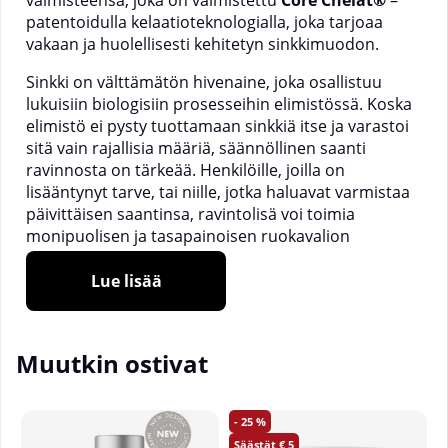
valmisteensa, joka on valmistettu
Core Chelat®
–
patentoidulla kelaatioteknologialla, joka tarjoaa
vakaan ja huolellisesti kehitetyn sinkkimuodon.
Sinkki on välttämätön hivenaine, joka osallistuu
lukuisiin biologisiin prosesseihin elimistössä. Koska
elimistö ei pysty tuottamaan sinkkiä itse ja varastoi
sitä vain rajallisia määriä, säännöllinen saanti
ravinnosta on tärkeää. Henkilöille, joilla on
lisääntynyt tarve, tai niille, jotka haluavat varmistaa
päivittäisen saantinsa, ravintolisä voi toimia
monipuolisen ja tasapainoisen ruokavalion
täydennyksenä.
Lue lisää
Sinkki edistää:
Immuunijärjestelmän normaalia toimintaa
Muutkin ostivat
Normaalien testosteronitasojen ylläpitämistä
veressä
25
Normaalia hedelmällisyyttä ja lisääntymistä
5