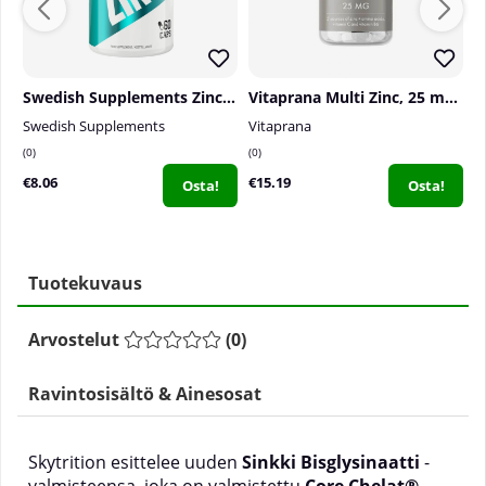
Swedish Supplements Zinc, 60 caps
Vitaprana Multi Zinc, 25 mg, 110 caps
S
Swedish Supplements
Vitaprana
S
0
0
0
€8.06
€15.19
€
Osta!
Osta!
Tuotekuvaus
Arvostelut
(
0
)
Ravintosisältö & Ainesosat
Skytrition esittelee uuden
Sinkki Bisglysinaatti
-