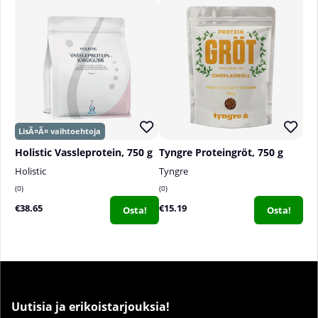
Säilytys:
Säilytä lasten ulottumattomissa tiiviisti
suljetussa alkuperäispakkauksessa.
Holistic Vassleprotein, 750 g
Tyngre Proteingröt, 750 g
Holistic
Tyngre
0
0
€38.65
€15.19
Osta!
Osta!
Uutisia ja erikoistarjouksia!