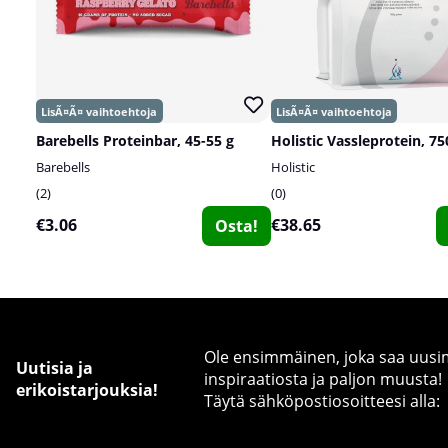
Barebells Proteinbar, 45-55 g
Holistic Vassleprotein, 75
Barebells
Holistic
2
0
€3.06
€38.65
Osta!
Ole ensimmäinen, joka saa uusimm
Uutisia ja
inspiraatiosta ja paljon muusta!
erikoistarjouksia!
Täytä sähköpostiosoitteesi alla: