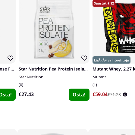
12
Elit Nutrition Gainer - Lactose Free, 2 kg
Star Nutrition Pea Protein Isolate, 1 kg
Mutant Whey, 2,27 
Star Nutrition
Mutant
0
1
€27.43
€59.04
Osta!
Osta!
€71.28