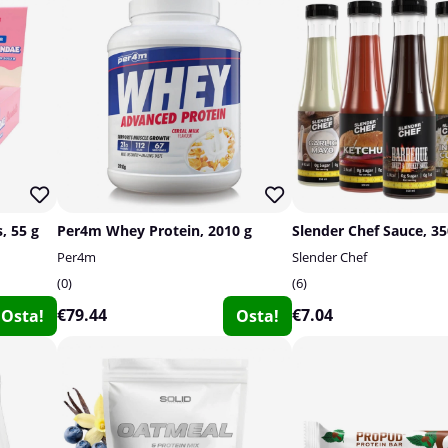
, 55 g
Per4m Whey Protein, 2010 g
Slender Chef Sauce, 3
Per4m
Slender Chef
0
6
€79.44
€7.04
Osta!
Osta!