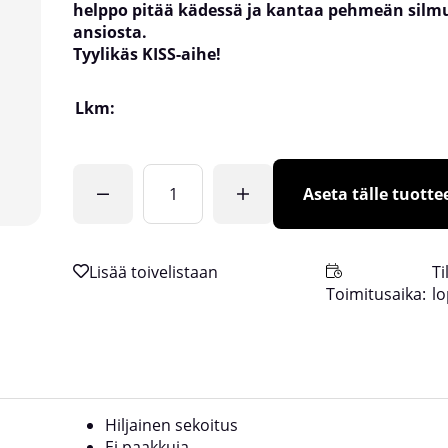
helppo pitää kädessä ja kantaa pehmeän sil
ansiosta.
Tyylikäs KISS-aihe!
Lkm:
Aseta tälle tuottee
Ti
Toimitusaika:
l
Hiljainen sekoitus
Ei paakkuja