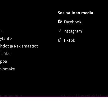
Sosiaalinen media
Facebook
us
Instagram
äytäntö
TikTok
ihdot ja Reklamaatiot
lääksi
uppa
tolomake
©
2026 tillskottsbolaget.fi. Käytämme evästeitä -
lue lisää tääl