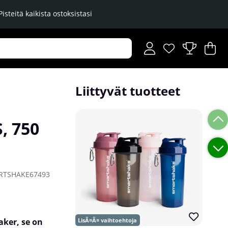
Pisteitä kaikista ostoksistasi
Toivelista
Lukumäärä toiveli
.
Os
Mä
.
Liittyvät tuotteet
, 750
RTSHAKE67493
ker, se on