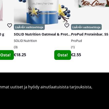
0 g
SOLID Nutrition Oatmeal & Protein Mix, 750 g
ProPud Proteinbar, 55
SOLID Nutrition
ProPud
3
1
€18.25
€2.55
Osta!
Osta!
at uutiset ja hyödy ainutlaatuisista tarjouksista,