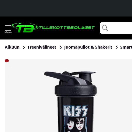
Alkuun
Treenivälineet
Juomapullot & Shakerit
Smart
Tuotekuvat Smartshake Revive KISS, 750 ml