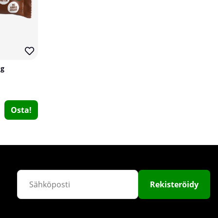
 g
SmartShake Original2GO ONE, 800 ml
Osta!
Smartshake
3
€10.42
Osta!
Rekisteröidy