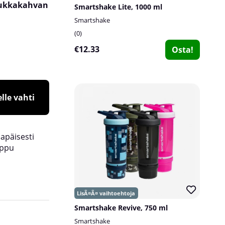
mukkakahvan
Smartshake Lite, 1000 ml
Smartshake
0
€12.33
Osta!
lle vahti
lapäisesti
oppu
Smartshake Revive, 750 ml
Ei paakkuja
Smartshake