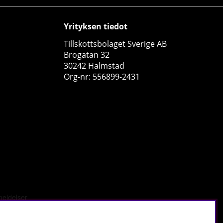
Yrityksen tiedot
Tillskottsbolaget Sverige AB
Brogatan 32
30242 Halmstad
Org-nr: 556899-2431
SmartShake Slim, 500 ml
Smartshake
5
€8.51
Osta!
tä
.