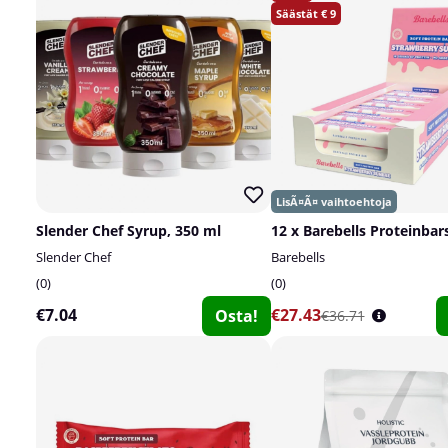
9
Slender Chef Syrup, 350 ml
12 x Barebells Proteinbars
Slender Chef
Barebells
0
0
€7.04
€27.43
Osta!
€36.71