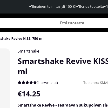
Ilmainen toimitus yli 100 €!
Bonus tuotteita
shake Revive KISS, 750 ml
Smartshake
Smartshake Revive KISS
ml
(
1 arvostelut
)
Tuotenro:
SMA
Keskiarvoluokitus 5 / 5 Arvioiden määrä 1
€14.25
Smartshake Revive - seuraavan sukupolven sha