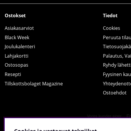
Ostokset
Tiedot
Asiakasarviot
Cookies
Black Week
Peruuta tila
Joulukalenteri
Tietosuojak
Lahjakortti
Palautus, Va
Ostosopas
Ryhdy lähetti
Resepti
Fyysinen ka
Tillskottsbolaget Magazine
Yhteydenot
Ostoehdot