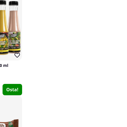
50 ml
SmartShake Original2GO, 600 ml
Smartshake
Osta!
1
€10.42
Osta!