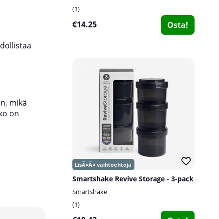
1
Sekoitusverkko hajottaa paakut tehokkaasti, j
€14.25
Osta!
paksuimmissa aineksissa. Voit hyödyntää shak
pannukakkutaikinaasi tai vastaavaan.
hdollistaa
Tämä malli sopii 550 ml:lle shakerin ylämerkkii
koko 750 ml:lle reunaan asti.
Tekniset tiedot:
an, mikä
Kapasiteetti: Pullo 750 ml. Säilytystila 150
kko on
Smartshake Revive Storage - 3-pack
Smartshake
1
14