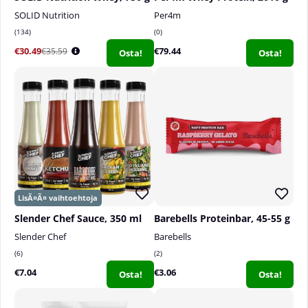
SOLID Nutrition
Per4m
134
0
€30.49
€79.44
€35.59
Osta!
Osta!
Slender Chef Sauce, 350 ml
Barebells Proteinbar, 45-55 g
Slender Chef
Barebells
6
2
€7.04
€3.06
Osta!
Osta!