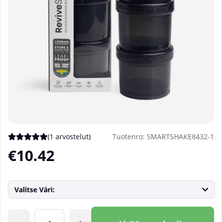
(
1 arvostelut
)
Tuotenro:
SMARTSHAKE8432-1
Keskiarvoluokitus 5 / 5 Arvioiden määrä 1
€10.42
Valitse Väri:
Lkm