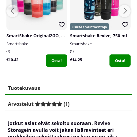
SmartShake Original2GO, 600 ml
Smartshake Revive, 750 ml
Smartshake
Smartshake
S
1
1
0
€10.42
€14.25
€
Osta!
Osta!
Tuotekuvaus
Arvostelut
(
1
)
Jotkut asiat eivät sekoitu suoraan. Revive
Storagein avulla voit jakaa lisäravinteet eri
purkkeihin sekoittaaksesi ne kun ne on aika