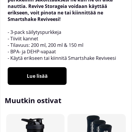
nauttia. Revive Storageia voidaan käyttää
erikseen, voit pinota ne tai kiinnittää ne
Smartshake Reviveesi!
- 3-pack säilytyspurkkeja
- Tiiviit kannet
- Tilavuus: 200 ml, 200 ml & 150 ml
- BPA- ja DEHP-vapaat
- Käytä erikseen tai kiinnitä Smartshake Reviveesi
Smartshake Revive Storage on täydellinen
Lue lisää
lisävaruste
Smartshake Revive Shakeriisi
. Tämä 3-
pakkauksessa oleva ylimääräinen säilytyspurkit
voidaan kiinnittää Revive-shakerin pohjaan tai
käyttää erikseen turvalliseen säilytykseen
Muutkin ostivat
välipaloillesi ja jauheillesi. Käytä purkkeja
lisäproteiinijauheeseen, pähkinöihin, vitamiineihin
tai mihin tahansa haluatkaan - ne ovat täysin tiiviitä
vuodattamattomia sisällöstä riippumatta. Jokaisella
purkilla on tiivis kansi ja ne voidaan kiinnittää muihin