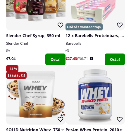
Slender Chef Syrup, 350 ml
12 x Barebells Proteinbars, 55 g
Slender Chef
Barebells
0
0
€7.04
€27.43
€36.71
Osta!
Osta!
14
5
SOLID Nutrition Whey, 750 g
Per4m Whey Protein, 2010 g