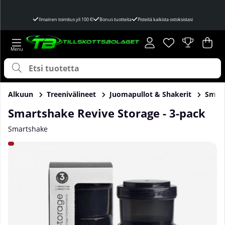
Ilmainen toimitus yli 100 €!
Bonus tuotteita
Pisteitä kaikista ostoksistasi
Toivelista
Lukumäärä toivel
.
Ost
Mää
.
Alkuun
Treenivälineet
Juomapullot & Shakerit
Smart
Smartshake Revive Storage - 3-pack
Smartshake
Tuotekuvat Smartshake Revive Storage - 3-pack