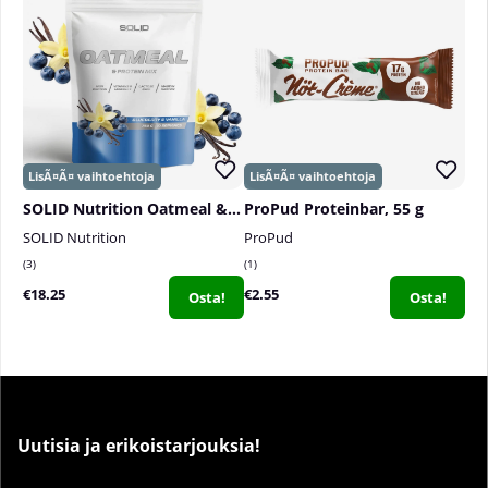
SOLID Nutrition Oatmeal & Protein Mix, 750 g
ProPud Proteinbar, 55 g
SOLID Nutrition
ProPud
3
1
€18.25
€2.55
Osta!
Osta!
Uutisia ja erikoistarjouksia!