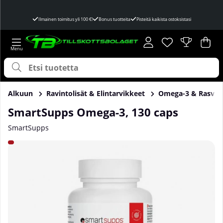
Ilmainen toimitus yli 100 €!
Bonus tuotteita
Pisteitä kaikista ostoksistasi
Toivelista
Lukumäärä toivel
.
Ost
Mää
.
Alkuun
Ravintolisät & Elintarvikkeet
Omega-3 & Rasvah
SmartSupps Omega-3, 130 caps
SmartSupps
Tuotekuvat SmartSupps Omega-3, 130 caps