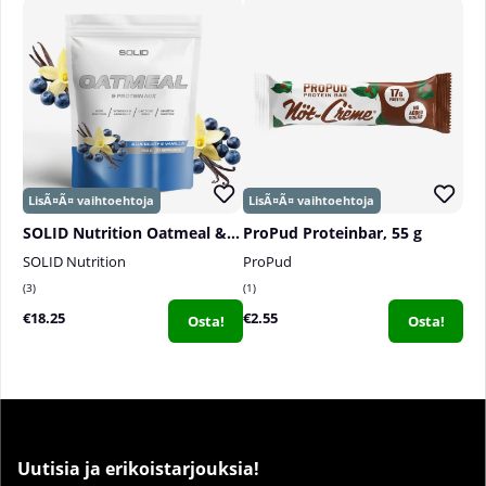
SOLID Nutrition Oatmeal & Protein Mix, 750 g
ProPud Proteinbar, 55 g
SOLID Nutrition
ProPud
3
1
€18.25
€2.55
Osta!
Osta!
Uutisia ja erikoistarjouksia!