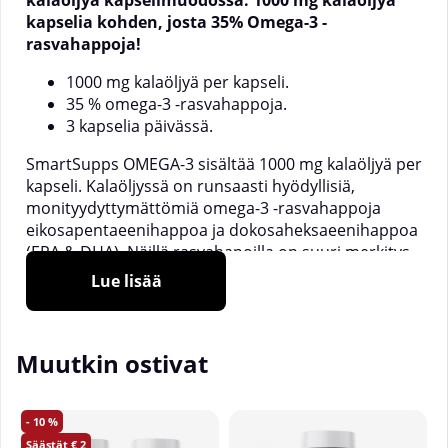
kalaöljyä kapselimuodossa. 1000 mg kalaöljyä
kapselia kohden, josta 35% Omega-3 -
rasvahappoja!
1000 mg kalaöljyä per kapseli.
35 % omega-3 -rasvahappoja.
3 kapselia päivässä.
SmartSupps OMEGA-3 sisältää 1000 mg kalaöljyä per
kapseli. Kalaöljyssä on runsaasti hyödyllisiä,
monityydyttymättömiä omega-3 -rasvahappoja
eikosapentaeenihappoa ja dokosaheksaeenihappoa
(EPA & DHA). Näillä rasvahapoilla on suuri merkitys
verisuonten terveydelle sekä normaalin
Lue lisää
aivotoiminnan ja näkökyvyn ylläpitämisessä.
Annostus:
3 kapselia päivässä, jaettuna
aamupalalle, lounaalle ja päivälliselle. Kapseli
Muutkin ostivat
otetaan juuri ennen ateriaa.
Annoksia purkkia:
43.
10
2