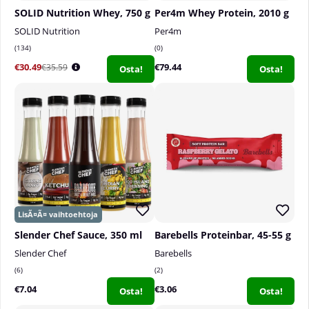
SOLID Nutrition Whey, 750 g
Per4m Whey Protein, 2010 g
SOLID Nutrition
Per4m
134
0
€30.49
€79.44
€35.59
Osta!
Osta!
Slender Chef Sauce, 350 ml
Barebells Proteinbar, 45-55 g
Slender Chef
Barebells
6
2
€7.04
€3.06
Osta!
Osta!