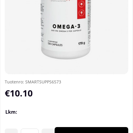
Tuotenro:
SMARTSUPPS6573
€10.10
Lkm: