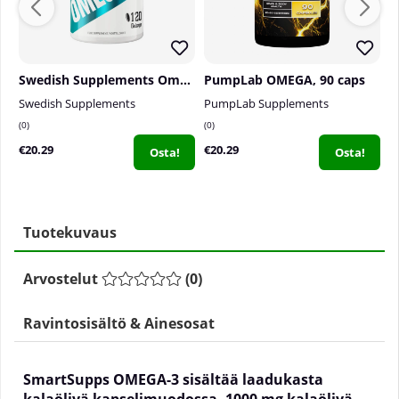
Swedish Supplements Omega-3 Forte 70%, 120 caps
PumpLab OMEGA, 90 caps
S
Swedish Supplements
PumpLab Supplements
S
0
0
0
€20.29
€20.29
€
Osta!
Osta!
Tuotekuvaus
Arvostelut
(
0
)
Ravintosisältö & Ainesosat
SmartSupps OMEGA-3 sisältää laadukasta