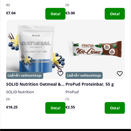
6
2
€7.04
€3.06
Osta!
Osta!
SOLID Nutrition Oatmeal & Protein Mix, 750 g
ProPud Proteinbar, 55 g
SOLID Nutrition
ProPud
3
1
€18.25
€2.55
Osta!
Osta!