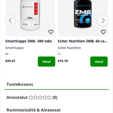
SmartSupps ZMA, 300 tabs
Scitec Nutrition ZMB, 60 caps
SmartSupps
Scitec Nutrition
S
0
1
0
€29.47
€15.19
€
Osta!
Osta!
Tuotekuvaus
Arvostelut
(
0
)
Ravintosisältö & Ainesosat