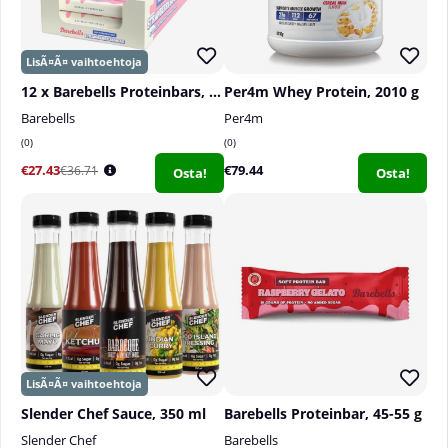
12 x Barebells Proteinbars, 55 g
Per4m Whey Protein, 2010 g
Barebells
Per4m
0
0
€27.43
€79.44
€36.71
Osta!
Osta!
Slender Chef Sauce, 350 ml
Barebells Proteinbar, 45-55 g
Slender Chef
Barebells