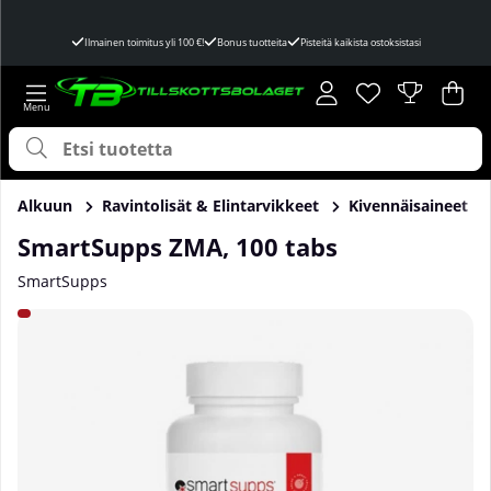
Ilmainen toimitus yli 100 €!
Bonus tuotteita
Pisteitä kaikista ostoksistasi
Toivelista
Lukumäärä toivel
.
Ost
Mää
.
Alkuun
Ravintolisät & Elintarvikkeet
Kivennäisaineet
SmartSupps ZMA, 100 tabs
SmartSupps
Tuotekuvat SmartSupps ZMA, 100 tabs