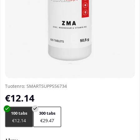
Tuotenro:
SMARTSUPPS56734
€12.14
100 tabs
300 tabs
€12.14
€29.47