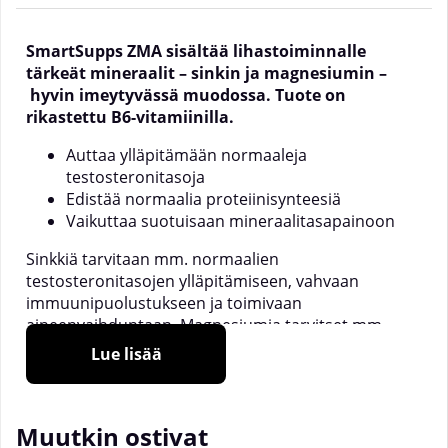
SmartSupps ZMA sisältää lihastoiminnalle
tärkeät mineraalit – sinkin ja magnesiumin –
hyvin imeytyvässä muodossa. Tuote on
rikastettu B6-vitamiinilla.
Auttaa ylläpitämään normaaleja
testosteronitasoja
Edistää normaalia proteiinisynteesiä
Vaikuttaa suotuisaan mineraalitasapainoon
Sinkkiä tarvitaan mm. normaalien
testosteronitasojen ylläpitämiseen, vahvaan
immuunipuolustukseen ja toimivaan
aineenvaihduntaan. Magnesiumia tarvitset mm.
tehokkaan proteiinisynteesin, normaalin
Lue lisää
lihastoiminnan ja edullisen elektrolyyttitasapainon
ylläpitämiseen.
Sinkin puute voi aiheuttaa ruokahalun menetyksen,
Muutkin ostivat