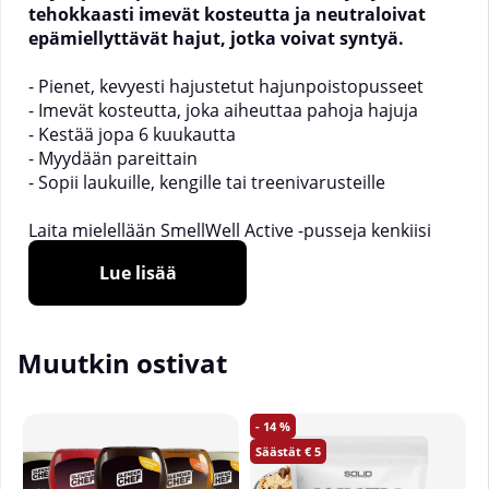
tehokkaasti imevät kosteutta ja neutraloivat
epämiellyttävät hajut, jotka voivat syntyä.
- Pienet, kevyesti hajustetut hajunpoistopusseet
- Imevät kosteutta, joka aiheuttaa pahoja hajuja
- Kestää jopa 6 kuukautta
- Myydään pareittain
- Sopii laukuille, kengille tai treenivarusteille
Laita mielellään SmellWell Active -pusseja kenkiisi
illalla, jotta heräät aamulla tuoksuvien kenkien
Lue lisää
kanssa. Pussit sopivat yhtä hyvin treenikenkiin kuin
työkengissäsi tai arkikenkiin. Tai mikset laittaisi
pussia kuntosalilaukkuun tai matkalaukkuun, jotta
vaatteesi pysyvät raikkaina, vaikka olisitkin matkalla?
Muutkin ostivat
Pussit eivät sisällä bakteereja tappavia aineita ja ne
on testattu sekä kuluttajaturvallisuuden että
ympäristöturvallisuuden suhteen. Kaikki designerit
14
tuoksuvat yhtä ihanalta.
5
___________________________