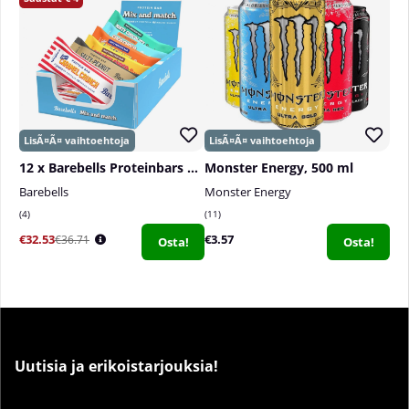
12 x Barebells Proteinbars Mix, 45-55 g
Monster Energy, 500 ml
Barebells
Monster Energy
4
11
€32.53
€3.57
€36.71
Osta!
Osta!
Uutisia ja erikoistarjouksia!