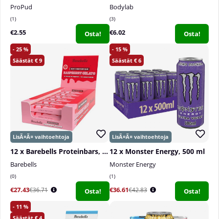
ProPud
Bodylab
1
3
€2.55
€6.02
Osta!
Osta!
25
15
9
6
12 x Barebells Proteinbars, 55 g
12 x Monster Energy, 500 ml
Barebells
Monster Energy
0
1
€27.43
€36.61
€36.71
€42.83
Osta!
Osta!
11
4