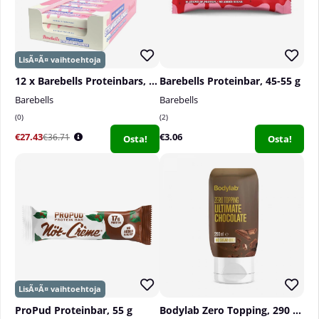
12 x Barebells Proteinbars, 55 g
Barebells Proteinbar, 45-55 g
Barebells
Barebells
0
2
€27.43
€3.06
€36.71
Osta!
Osta!
ProPud Proteinbar, 55 g
Bodylab Zero Topping, 290 ml