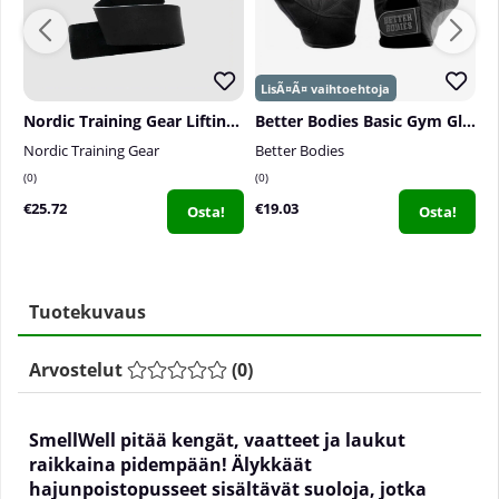
Nordic Training Gear Lifting Straps Leather
Better Bodies Basic Gym Gloves
Nordic Training Gear
Better Bodies
S
0
0
0
€25.72
€19.03
€
Osta!
Osta!
Tuotekuvaus
Arvostelut
(
0
)
SmellWell pitää kengät, vaatteet ja laukut
raikkaina pidempään! Älykkäät
hajunpoistopusseet sisältävät suoloja, jotka