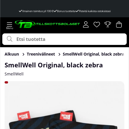
Ilmainen toimitus yli 100 €!
Bonus tuotteita
Pisteitä kaikista ostoksistasi
Toivelista
Lukumäärä toivel
.
Ost
Mää
.
Alkuun
Treenivälineet
SmellWell Original, black zebra
SmellWell Original, black zebra
SmellWell
Tuotekuvat SmellWell Original, black zebra