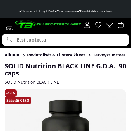
Ilmainen toimitus yli 100 €!
Bonus tuotteita
Pisteitä kaikista ostoksistasi
Toivelista
Lukumäärä toivel
.
Ost
Mää
.
Alkuun
Ravintolisät & Elintarvikkeet
Terveystuotteet
SOLID Nutrition BLACK LINE G.D.A., 90
caps
SOLID Nutrition BLACK LINE
Tuotekuvat SOLID Nutrition BLACK LINE G.D.A., 90 caps
43
Säästät
€15.3