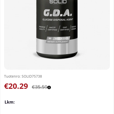
Tuotenro:
SOLID75738
€20.29
€35.59
Lkm: