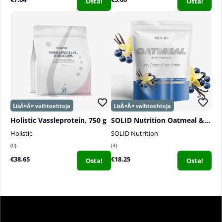
Osta!
Osta!
Holistic Vassleprotein, 750 g
SOLID Nutrition Oatmeal & Protein Mix, 750 g
Holistic
SOLID Nutrition
0
3
€38.65
€18.25
Osta!
Osta!