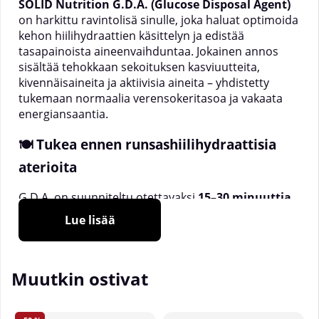
SOLID Nutrition G.D.A. (Glucose Disposal Agent)
on harkittu ravintolisä sinulle, joka haluat optimoida
kehon hiilihydraattien käsittelyn ja edistää
tasapainoista aineenvaihduntaa. Jokainen annos
sisältää tehokkaan sekoituksen kasviuutteita,
kivennäisaineita ja aktiivisia aineita – yhdistetty
tukemaan normaalia verensokeritasoa ja vakaata
energiansaantia.
🍽 Tukea ennen runsashiilihydraattisia
aterioita
G.D.A. on suunniteltu otettavaksi
15–30 minuuttia
ennen runsashiilihydraattisia aterioita
, ja sopii
Lue lisää
siksi erinomaisesti sinulle, joka haluat auttaa kehoa
käsittelemään glukoosia tehokkaasti. Lisäravinne
sisältää
kromia
, joka edistää normaalia
Muutkin ostivat
verensokeritasoa sekä makroravinteiden – eli
hiilihydraattien, rasvojen ja proteiinien – normaalia
aineenvaihduntaa.