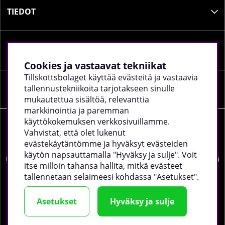
TIEDOT
SOSIAALINEN MEDIA
Cookies ja vastaavat tekniikat
Tillskottsbolaget käyttää evästeitä ja vastaavia
tallennustekniikoita tarjotakseen sinulle
YRITYKSEN TIEDOT
mukautettua sisältöä, relevanttia
markkinointia ja paremman
käyttökokemuksen verkkosivuillamme.
Vahvistat, että olet lukenut
evästekäytäntömme ja hyväksyt evästeiden
käytön napsauttamalla "Hyväksy ja sulje". Voit
©
2026 tillskottsbolaget.fi. Käytämme evästeitä -
lue lisää
itse milloin tahansa hallita, mitkä evästeet
täältä
.
tallennetaan selaimeesi kohdassa "Asetukset".
Asetukset
Hyväksy ja sulje