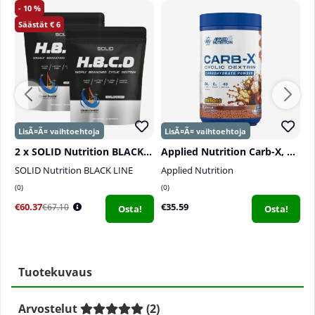
10
6
2 x SOLID Nutrition BLACK LINE H.B.C.D, 900 g
Applied Nutrition Carb-X, 1200 g
SOLID Nutrition BLACK LINE
Applied Nutrition
S
0
0
0
€60.37
€35.59
€
€67.10
Osta!
Osta!
Tuotekuvaus
Arvostelut
(
2
)