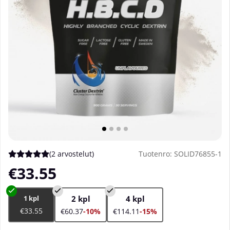
(
2 arvostelut
)
Tuotenro:
SOLID76855-1
Keskiarvoluokitus 5 / 5 Arvioiden määrä 2
€33.55
1 kpl
2 kpl
4 kpl
€33.55
€60.37
-10%
€114.11
-15%