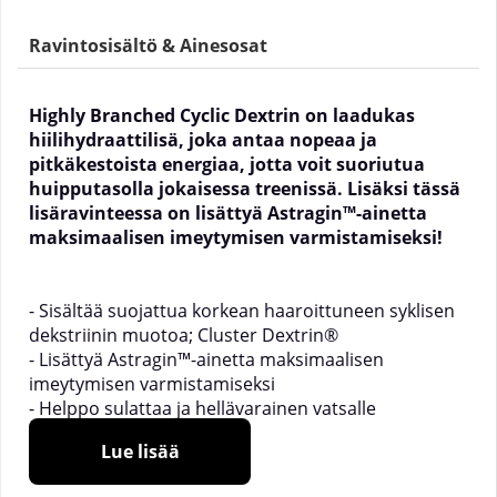
Ravintosisältö & Ainesosat
Highly Branched Cyclic Dextrin on laadukas
hiilihydraattilisä, joka antaa nopeaa ja
pitkäkestoista energiaa, jotta voit suoriutua
huipputasolla jokaisessa treenissä. Lisäksi tässä
lisäravinteessa on lisättyä Astragin™-ainetta
maksimaalisen imeytymisen varmistamiseksi!
- Sisältää suojattua korkean haaroittuneen syklisen
dekstriinin muotoa; Cluster Dextrin®
- Lisättyä Astragin™-ainetta maksimaalisen
imeytymisen varmistamiseksi
- Helppo sulattaa ja hellävarainen vatsalle
- Nautitaan ennen, aikana ja/tai jälkeen treenin
Lue lisää
Mikä on SOLID Nutrition BLACK LINE H.B.C.D?