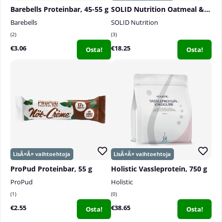
Barebells Proteinbar, 45-55 g
SOLID Nutrition Oatmeal & Protein Mix, 750 g
Barebells
SOLID Nutrition
2
3
€3.06
€18.25
Osta!
Osta!
ProPud Proteinbar, 55 g
Holistic Vassleprotein, 750 g
ProPud
Holistic
1
0
€2.55
€38.65
Osta!
Osta!