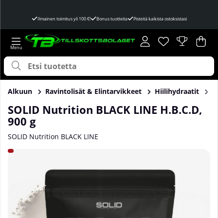
Ilmainen toimitus yli 100 €!
Bonus tuotteita
Pisteitä kaikista ostoksistasi
Toivelista
Lukumäärä toivel
.
Ost
Mää
.
Alkuun
Ravintolisät & Elintarvikkeet
Hiilihydraatit
H
SOLID Nutrition BLACK LINE H.B.C.D,
900 g
SOLID Nutrition BLACK LINE
Tuotekuvat SOLID Nutrition BLACK LINE H.B.C.D, 900 g