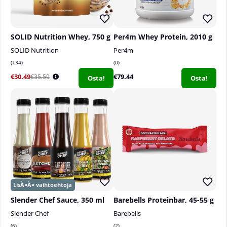
SOLID Nutrition Whey, 750 g
Per4m Whey Protein, 2010 g
SOLID Nutrition
Per4m
134
0
€30.49
€79.44
€35.59
Osta!
Osta!
Slender Chef Sauce, 350 ml
Barebells Proteinbar, 45-55 g
Slender Chef
Barebells
6
2