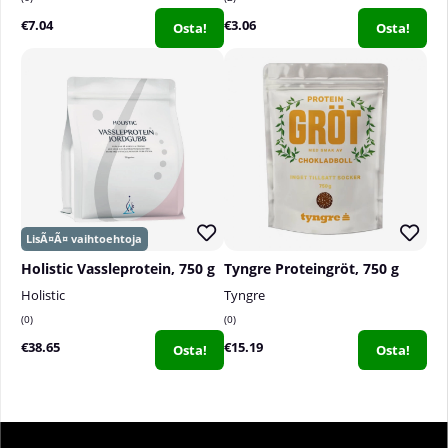
€7.04
€3.06
Osta!
Osta!
Holistic Vassleprotein, 750 g
Tyngre Proteingröt, 750 g
Holistic
Tyngre
0
0
€38.65
€15.19
Osta!
Osta!