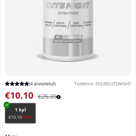
(
4 arvostelut
)
Tuotenro:
SOLIDCUTSNIGHT
Keskiarvoluokitus 5 / 5 Arvioiden määrä 4
€10.10
€25.39
1 kpl
€10.10
-60%