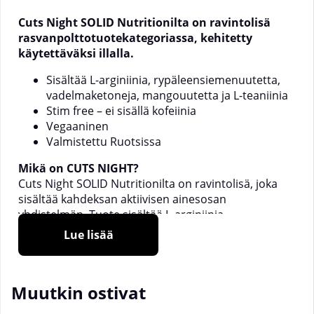
Cuts Night SOLID Nutritionilta on ravintolisä
rasvanpolttotuotekategoriassa, kehitetty
käytettäväksi illalla.
Sisältää L-arginiinia, rypäleensiemenuutetta,
vadelmaketoneja, mangouutetta ja L-teaniinia
Stim free – ei sisällä kofeiinia
Vegaaninen
Valmistettu Ruotsissa
Mikä on CUTS NIGHT?
Cuts Night SOLID Nutritionilta on ravintolisä, joka
sisältää kahdeksan aktiivisen ainesosan
yhdistelmän. Tuote sisältää L-arginiinia,
rypäleensiemenuutetta, vadelmaketoneja,
Lue lisää
mangouutetta, cissus quadrangularis -uutetta,
cayennepippuriuutetta, L-teaniinia ja
mustapippuriuutetta.
Muutkin ostivat
Koostumus on kehitetty iltakäyttöön ja on täysin