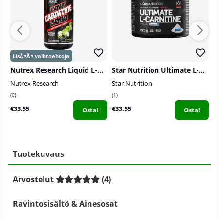
Nutrex Research Liquid L-Carnitine 3000, 480 ml
Star Nutrition Ultimate L-Carnitine , 225 g
Nutrex Research
Star Nutrition
B
0
1
0
€33.55
€33.55
€
Osta!
Osta!
Tuotekuvaus
Arvostelut
(
4
)
Ravintosisältö & Ainesosat