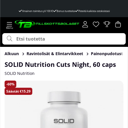
Ilmainen toimitus yli 100 €!
Bonus tuotteita
Pisteitä kaikista ostoksistasi
Toivelista
Lukumäärä toivel
.
Ost
Mää
.
Alkuun
Ravintolisät & Elintarvikkeet
Painonpudotusta
SOLID Nutrition Cuts Night, 60 caps
SOLID Nutrition
Tuotekuvat SOLID Nutrition Cuts Night, 60 caps
60
Säästät
€15.29