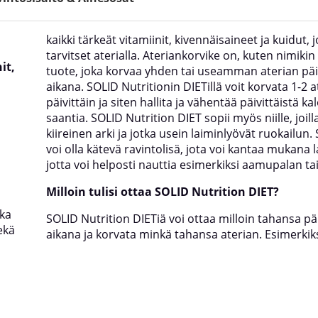
kaikki tärkeät vitamiinit, kivennäisaineet ja kuidut, j
tarvitset aterialla. Ateriankorvike on, kuten nimikin
it,
tuote, joka korvaa yhden tai useamman aterian pä
aikana. SOLID Nutritionin DIETillä voit korvata 1-2 a
päivittäin ja siten hallita ja vähentää päivittäistä ka
saantia. SOLID Nutrition DIET sopii myös niille, joill
kiireinen arki ja jotka usein laiminlyövät ruokailun. 
voi olla kätevä ravintolisä, jota voi kantaa mukana 
jotta voi helposti nauttia esimerkiksi aamupalan ta
Milloin tulisi ottaa SOLID Nutrition DIET?
oka
SOLID Nutrition DIETiä voi ottaa milloin tahansa pä
ekä
aikana ja korvata minkä tahansa aterian. Esimerkik