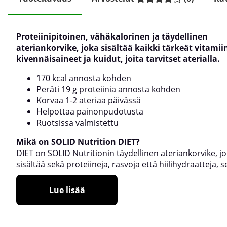
Proteiinipitoinen, vähäkalorinen ja täydellinen
ateriankorvike, joka sisältää kaikki tärkeät vitamiin
kivennäisaineet ja kuidut, joita tarvitset aterialla.
170 kcal annosta kohden
Peräti 19 g proteiinia annosta kohden
Korvaa 1-2 ateriaa päivässä
Helpottaa painonpudotusta
Ruotsissa valmistettu
Mikä on SOLID Nutrition DIET?
DIET on SOLID Nutritionin täydellinen ateriankorvike, j
sisältää sekä proteiineja, rasvoja että hiilihydraatteja, s
Lue lisää