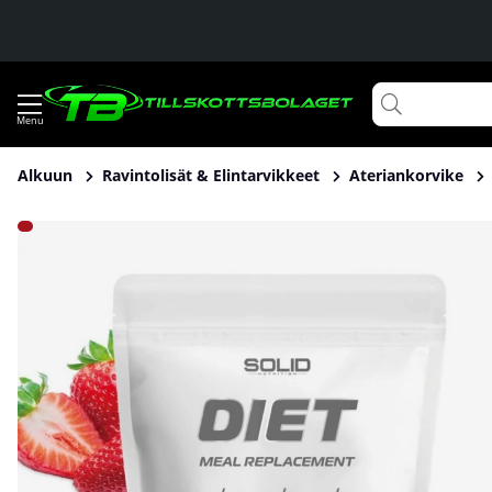
Alkuun
Ravintolisät & Elintarvikkeet
Ateriankorvike
Tuotekuvat SOLID Nutrition Diet, 1000 g