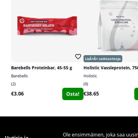
Barebells Proteinbar, 45-55 g
Holistic Vassleprotein, 75
Barebells
Holistic
2
0
€3.06
€38.65
Osta!
Ole ensimmäinen, joka saa uusimm
Uutisia ja