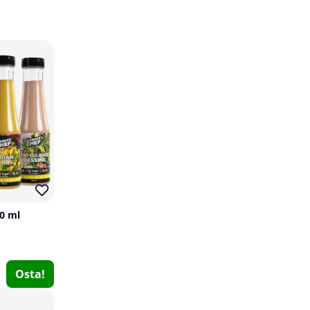
Bodylab Diet Shake, 1000 g
Bodylab
2
50 ml
€35.59
Osta!
Osta!