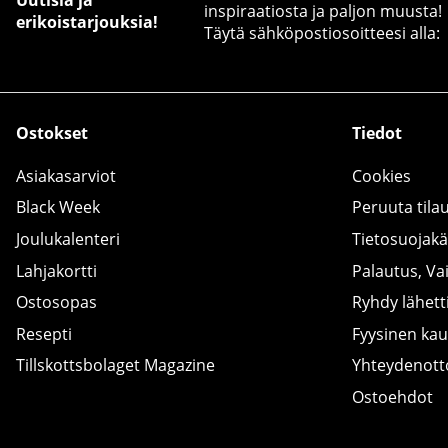
inspiraatiosta ja paljon muusta!
erikoistarjouksia!
Täytä sähköpostiosoitteesi alla:
Ostokset
Tiedot
Asiakasarviot
Cookies
Black Week
Peruuta tila
Joulukalenteri
Tietosuojak
Lahjakortti
Palautus, Va
Ostosopas
Ryhdy lähetti
Resepti
Fyysinen ka
Tillskottsbolaget Magazine
Yhteydenot
Ostoehdot