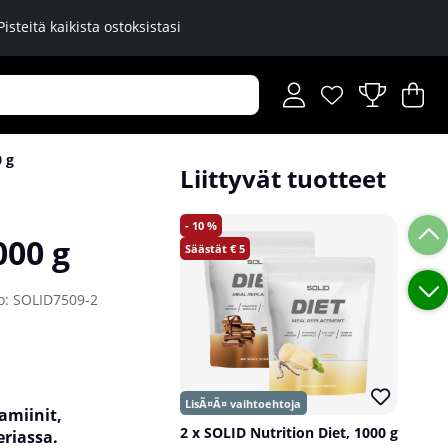
Pisteitä kaikista ostoksistasi
Toivelista
Lukumäärä toiveli
.
Os
Mä
.
0 g
Liittyvät tuotteet
10
000 g
5
o:
SOLID7509-2
amiinit,
2 x SOLID Nutrition Diet, 1000 g
eriassa.