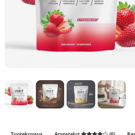
Tuotekuvaus
Arvostelut
(
6
)
Rav