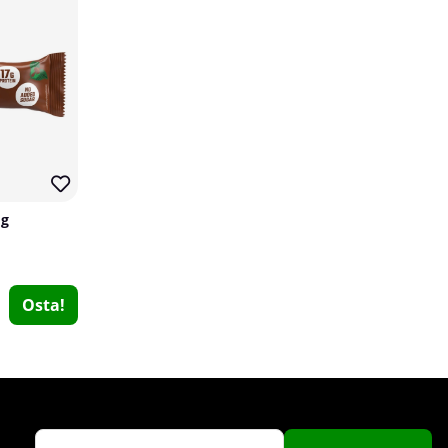
Elit Nutrition Casein, 750 g
Elit Nutrition
 g
2
€35.59
Osta!
Osta!
35
7