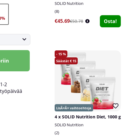
SOLID Nutrition
8
0%
€45.69
Osta!
€50.78
15
riin
15
1-2
työpäivää
4 x SOLID Nutrition Diet, 1000 g
SOLID Nutrition
2