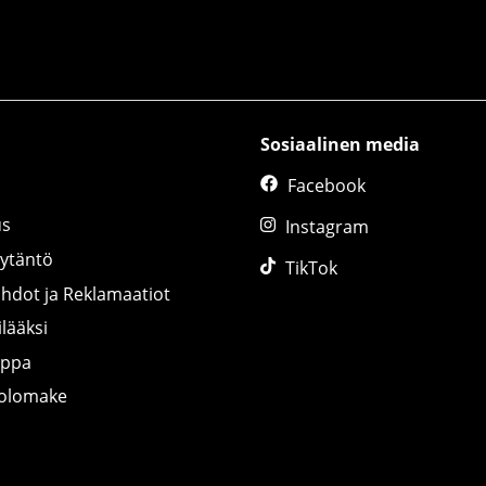
Sosiaalinen media
Facebook
us
Instagram
äytäntö
TikTok
ihdot ja Reklamaatiot
lääksi
uppa
tolomake