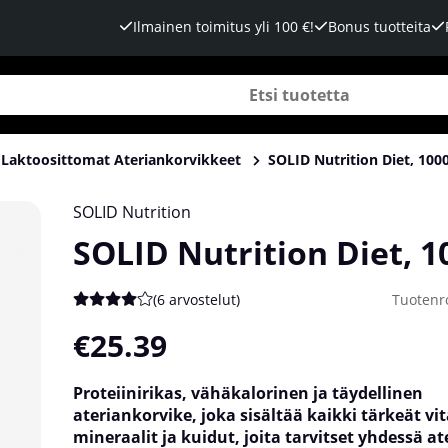
Ilmainen toimitus yli 100 €!
Bonus tuotteita
Laktoosittomat Ateriankorvikkeet
SOLID Nutrition Diet, 100
SOLID Nutrition
SOLID Nutrition Diet, 1
(
6 arvostelut
)
Tuotenr
Keskiarvoluokitus 4 / 5 Arvioiden määrä 6
€25.39
Proteiinirikas, vähäkalorinen ja täydellinen
ateriankorvike, joka sisältää kaikki tärkeät vit
mineraalit ja kuidut, joita tarvitset yhdessä at