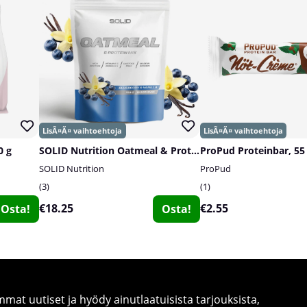
0 g
SOLID Nutrition Oatmeal & Protein Mix, 750 g
ProPud Proteinbar, 55
SOLID Nutrition
ProPud
3
1
€18.25
€2.55
Osta!
Osta!
at uutiset ja hyödy ainutlaatuisista tarjouksista,