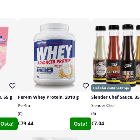
, 55 g
Per4m Whey Protein, 2010 g
Slender Chef Sauce, 3
Per4m
Slender Chef
0
6
€79.44
€7.04
Osta!
Osta!