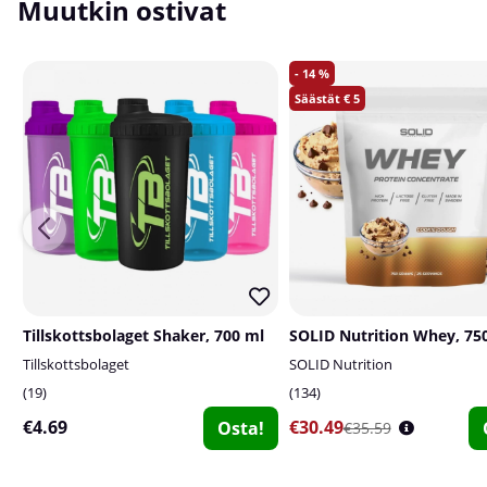
Muutkin ostivat
14
5
Tillskottsbolaget Shaker, 700 ml
SOLID Nutrition Whey, 750
Tillskottsbolaget
SOLID Nutrition
19
134
€4.69
€30.49
Osta!
€35.59