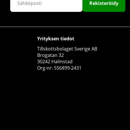
Rekisteröidy
Yrityksen tiedot
SOLID Nutrition Vegan, 750 g
Tillskottsbolaget Sverige AB
SOLID Nutrition
Brogatan 32
39
30242 Halmstad
€13.15
Osta!
€20.29
Org-nr: 556899-2431