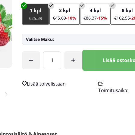
1 kpl
2 kpl
4 kpl
8 kpl
€45.69
-10%
€86.37
-15%
€162.55
-2
€25.39
Valitse Maku:
Lkm
Lisää ostosko
Toimitusaika:
intosisältö & Ainesosat