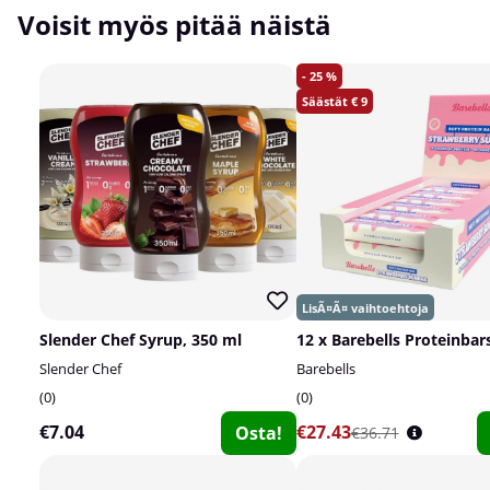
Voisit myös pitää näistä
25
9
Slender Chef Syrup, 350 ml
12 x Barebells Proteinbars
Slender Chef
Barebells
0
0
€7.04
€27.43
Osta!
€36.71