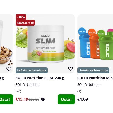
40
10
 g
SOLID Nutrition SLIM, 240 g
SOLID Nutrition
SOLID Nutrition
20
1
€15.19
€4.69
Osta!
Osta!
€25.39