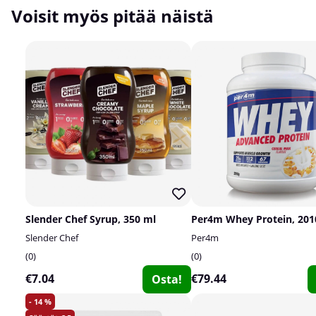
Voisit myös pitää näistä
Slender Chef Syrup, 350 ml
Per4m Whey Protein, 201
Slender Chef
Per4m
0
0
€7.04
€79.44
Osta!
14