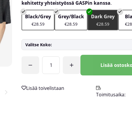
kehitetty yhteistyössä GASPin kanssa
.
Black/Grey
Grey/Black
Dark Grey
Bl
€28.59
€28.59
€28.59
€28
Valitse Koko:
Lkm
Lisää ostosko
Toimitusaika: