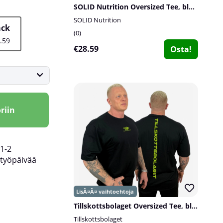
SOLID Nutrition Oversized Tee, black
SOLID Nutrition
ack
0
.59
€28.59
Osta!
riin
1-2
työpäivää
Tillskottsbolaget Oversized Tee, black
Tillskottsbolaget