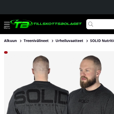
Alkuun
Treenivälineet
Urheiluvaatteet
SOLID Nutriti
Tuotekuvat SOLID Nutrition Oversized Tee, dark grey mela