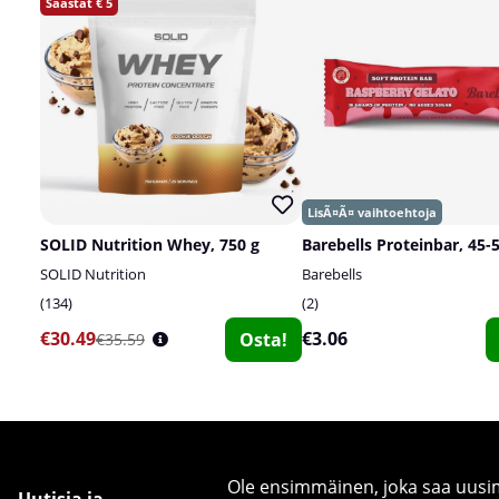
5
SOLID Nutrition Whey, 750 g
Barebells Proteinbar, 45-
SOLID Nutrition
Barebells
134
2
€30.49
€3.06
Osta!
€35.59
Ole ensimmäinen, joka saa uusimm
Uutisia ja