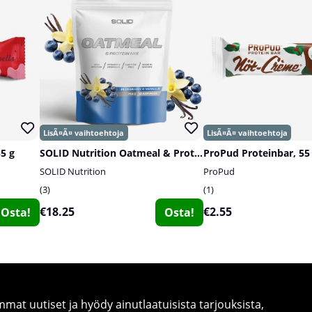
55 g
SOLID Nutrition Oatmeal & Protein Mix, 750 g
ProPud Proteinbar, 55
SOLID Nutrition
ProPud
3
1
€18.25
€2.55
Osta!
Osta!
at uutiset ja hyödy ainutlaatuisista tarjouksista,