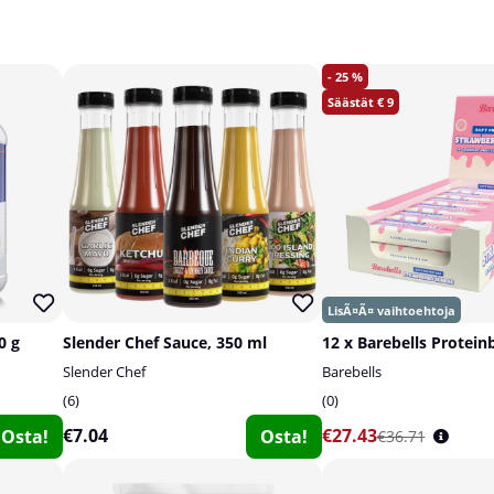
25
9
0 g
Slender Chef Sauce, 350 ml
12 x Barebells Proteinb
Slender Chef
Barebells
6
0
€7.04
€27.43
Osta!
Osta!
€36.71