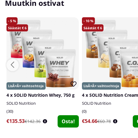
Muutkin ostivat
5
10
6
6
4 x SOLID Nutrition Whey, 750 g
SOLID Nutrition
SOLID Nutrition
30
0
€135.53
€54.66
Osta!
€142.36
€60.78