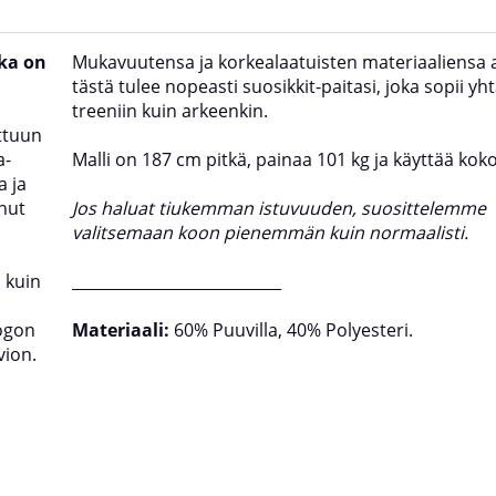
oka on
Mukavuutensa ja korkealaatuisten materiaaliensa 
tästä tulee nopeasti suosikkit-paitasi, joka sopii yh
treeniin kuin arkeenkin.
ttuun
a-
Malli on 187 cm pitkä, painaa 101 kg ja käyttää ko
a ja
inut
Jos haluat tiukemman istuvuuden, suosittelemme
valitsemaan koon pienemmän kuin normaalisti.
 kuin
___________________________
ogon
Materiaali:
60% Puuvilla, 40% Polyesteri.
vion.