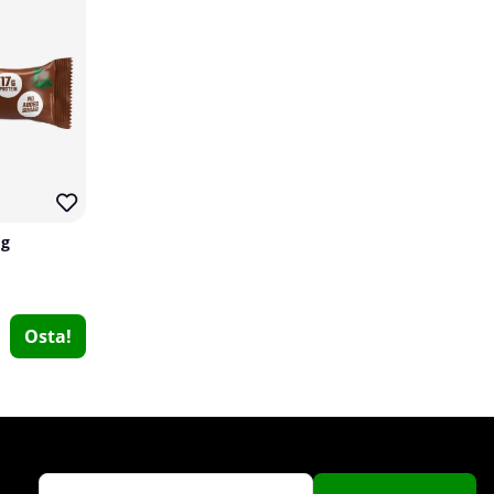
 g
Better Bodies Basic Gym Belt, strong blue
Better Bodies
0
Osta!
€45.80
Osta!