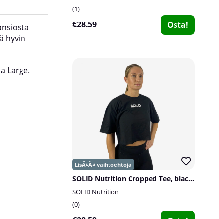
1
€28.59
Osta!
ansiosta
Istuvuus:
Ylisuuri.
tä hyvin
Koot:
Small - 3XL.
koa Large.
SOLID Nutrition Cropped Tee, black/white
SOLID Nutrition
0