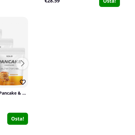
€28.59
Osta!
14
21
5
15
4 x SOLID Nutrition Pancake & Waffle Mix, 750 g
Elit Nutrition Super Shred, 90 caps
SOLID Nutrition Hoodie, black
Elit Nutrition
Elit Nutrition
SOLID Nutrition
0
1
1
€30.49
€55.99
Osta!
Osta!
€35.59
€71.18
€42.93
Osta!