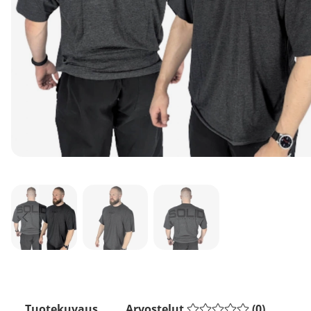
Tuotekuvaus
Arvostelut
(
0
)