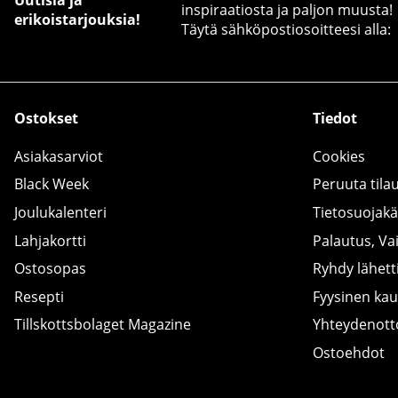
inspiraatiosta ja paljon muusta!
erikoistarjouksia!
Täytä sähköpostiosoitteesi alla:
Ostokset
Tiedot
Asiakasarviot
Cookies
Black Week
Peruuta tila
Joulukalenteri
Tietosuojak
Lahjakortti
Palautus, Va
Ostosopas
Ryhdy lähetti
Resepti
Fyysinen ka
Tillskottsbolaget Magazine
Yhteydenot
Ostoehdot