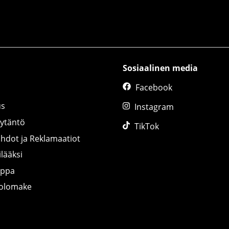
Sosiaalinen media
Facebook
us
Instagram
äytäntö
TikTok
ihdot ja Reklamaatiot
lääksi
uppa
tolomake