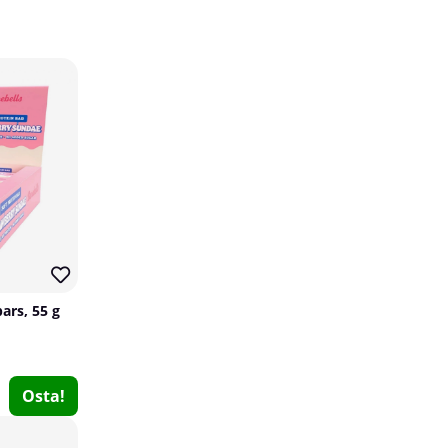
30
14
Tillskottsbolaget Zip Hoodie, black
Tillskottsbolaget
ars, 55 g
1
€33.37
Osta!
€47.71
Osta!