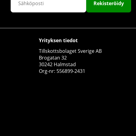
Rekisteröidy
Yrityksen tiedot
Tillskottsbolaget Sverige AB
Fat Gripz One Series
Brogatan 32
Fat Gripz
30242 Halmstad
0
Org-nr: 556899-2431
€30.50
Osta!