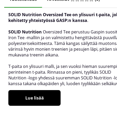
SOLID Nutrition Oversized Tee on ylisuuri t-paita, j
kehitetty yhteistyössä GASP:n kanssa
.
SOLID Nutrition
Oversized Tee perustuu Gaspin suosi
Iron Tee -malliin ja on valmistettu hengittävästä puuvill
polyesterisekoitteesta. Tämä kangas säilyttää muotons
värinsä hyvin monien treenien ja pesujen läpi, pitäen s
mukavana treenin aikana.
T-paita on ylisuuri malli, ja sen vuoksi hieman suurempi
perinteinen t-paita. Rinnassa on pieni, tyylikäs SOLID
Nutrition -logo yhdessä suuremman SOLID Nutrition -l
kanssa takana olkapäiden yli, luoden tyylikkään selkäku
Lue lisää