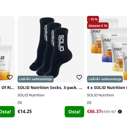
15
15
4 x SOLID Nutrition Cream Of Rice, 1 kg
SOLID Nutrition Socks, 3-pack, Black
SOLID Nutrition
SOLID Nutrition
0
0
€14.25
€86.37
Osta!
Osta!
€101.57