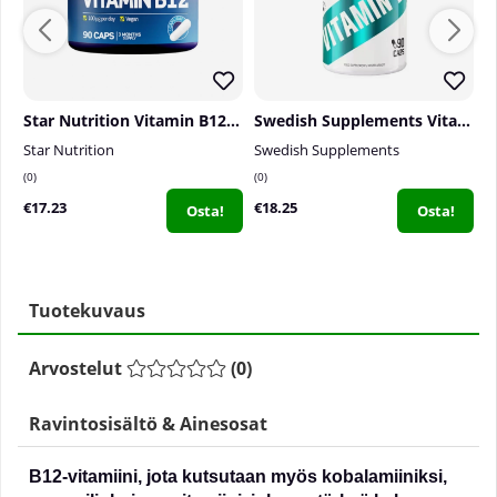
Star Nutrition Vitamin B12, 90 caps
Swedish Supplements Vitamin B+, 90 caps
Star Nutrition
Swedish Supplements
S
0
0
1
€17.23
€18.25
€
Osta!
Osta!
Tuotekuvaus
Arvostelut
(
0
)
Ravintosisältö & Ainesosat
B12-vitamiini, jota kutsutaan myös kobalamiiniksi,