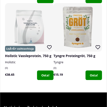
Holistic Vassleprotein, 750 g
Tyngre Proteingröt, 750 g
Holistic
Tyngre
0
0
€38.65
€15.19
Osta!
Osta!