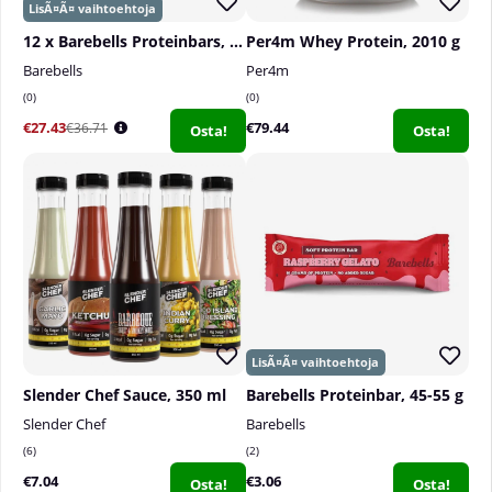
12 x Barebells Proteinbars, 55 g
Per4m Whey Protein, 2010 g
Barebells
Per4m
0
0
€27.43
€79.44
€36.71
Osta!
Osta!
Slender Chef Sauce, 350 ml
Barebells Proteinbar, 45-55 g
Slender Chef
Barebells
6
2
€7.04
€3.06
Osta!
Osta!