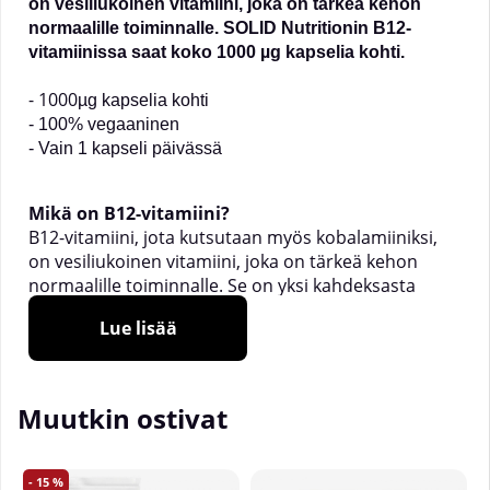
on vesiliukoinen vitamiini, joka on tärkeä kehon
normaalille toiminnalle. SOLID Nutritionin B12-
vitamiinissa saat koko 1000 µg kapselia kohti.
- 1000
µg kapselia kohti
- 100% vegaaninen
- Vain 1 kapseli päivässä
Mikä on B12-vitamiini?
B12-vitamiini, jota kutsutaan myös kobalamiiniksi,
on vesiliukoinen vitamiini, joka on tärkeä kehon
normaalille toiminnalle. Se on yksi kahdeksasta
erilaisesta B-vitamiinista ja on ainutlaatuinen, koska
Lue lisää
se sisältää olennaista mineraalia, kobolttia. B12-
vitamiini osallistuu useisiin biokemiallisiin
prosesseihin kehossa. Se tukee muun muassa
punasolujen tuotantoa ja hermoston toimintaa. On
Muutkin ostivat
myös huomionarvoista, että B12-vitamiini on
olennainen vitamiini, mikä tarkoittaa, että keho ei
voi tuottaa sitä itse ja sen on oltava peräisin
15