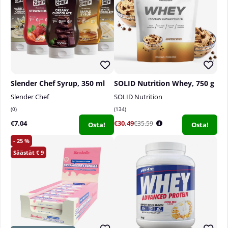
ja että kapseli on kasviperäistä selluloosaa.
B12-vitamiini tulee suuressa 90 kapselin
pakkauksessa. Koska päivittäinen annos on vain yksi
kapseli, yksi pakkaus riittää 90 päiväksi.
___________________________
Slender Chef Syrup, 350 ml
SOLID Nutrition Whey, 750 g
Annosmäärä pakkauksessa:
90 kappaletta.
Slender Chef
SOLID Nutrition
0
134
Suositeltava annostus:
1 kapseli päivässä aterian
€7.04
€30.49
€35.59
Osta!
Osta!
yhteydessä.
25
9