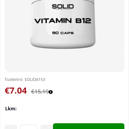
Tuotenro:
SOLID4153
€7.04
€15.19
Lkm: