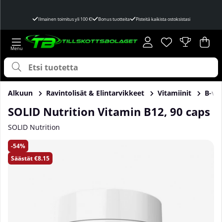
Ilmainen toimitus yli 100 €!
Bonus tuotteita
Pisteitä kaikista ostoksistasi
Toivelista
Lukumäärä toivel
.
Ost
Mää
.
Alkuun
Ravintolisät & Elintarvikkeet
Vitamiinit
B-vit
SOLID Nutrition Vitamin B12, 90 caps
SOLID Nutrition
Tuotekuvat SOLID Nutrition Vitamin B12, 90 caps
54
Säästät
€8.15