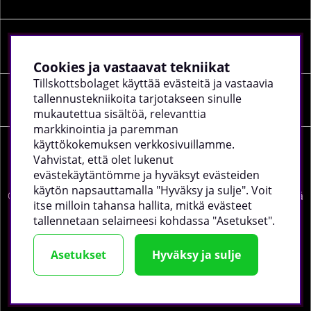
SOSIAALINEN MEDIA
Cookies ja vastaavat tekniikat
Tillskottsbolaget käyttää evästeitä ja vastaavia
tallennustekniikoita tarjotakseen sinulle
YRITYKSEN TIEDOT
mukautettua sisältöä, relevanttia
markkinointia ja paremman
käyttökokemuksen verkkosivuillamme.
Vahvistat, että olet lukenut
evästekäytäntömme ja hyväksyt evästeiden
käytön napsauttamalla "Hyväksy ja sulje". Voit
©
2026 tillskottsbolaget.fi. Käytämme evästeitä -
lue lisää
itse milloin tahansa hallita, mitkä evästeet
täältä
.
tallennetaan selaimeesi kohdassa "Asetukset".
Asetukset
Hyväksy ja sulje