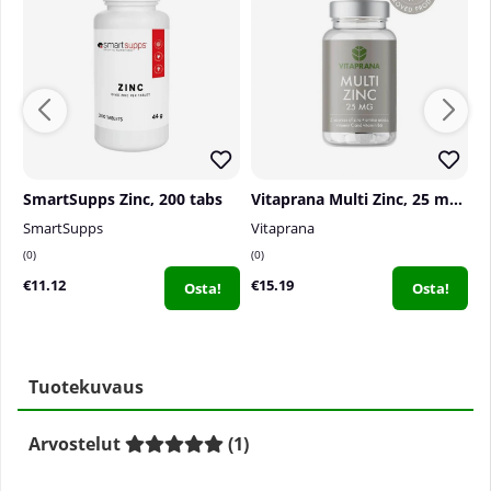
SmartSupps Zinc, 200 tabs
Vitaprana Multi Zinc, 25 mg, 110 caps
SmartSupps
Vitaprana
S
0
0
0
€11.12
€15.19
€
Osta!
Osta!
Tuotekuvaus
Arvostelut
(
1
)