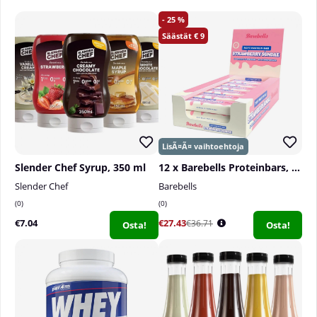
______________________________________
25
9
Annosmäärä pakkauksessa:
90 kpl
Annostus:
1 kapseli päivässä aterian yhteydessä
Slender Chef Syrup, 350 ml
12 x Barebells Proteinbars, 55 g
Slender Chef
Barebells
0
0
€7.04
€27.43
€36.71
Osta!
Osta!