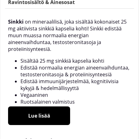
Ravintosisältö & Ainesosat
Sinkki
on mineraalilisä, joka sisältää kokonaiset 25
mg aktiivista sinkkiä kapselia kohti! Sinkki edistää
muun muassa normaalia energian
aineenvaihduntaa, testosteronitasoja ja
proteiinisynteesiä.
Sisältää 25 mg sinkkiä kapselia kohti
Edistää normaalia energian aineenvaihduntaa,
testosteronitasoja & proteiinisynteesiä
Edistää immuunijärjestelmää, kognitiivisia
kykyjä & hedelmällisyyttä
Vegaaninen
Ruotsalainen valmistus
Lue lisää
Mikä on SOLID Nutrition ZINC?
SOLID Nutrition ZINC on elintärkeän mineraalin,
sinkin, lisäravinne. Sinkkiä tarvitaan kehon