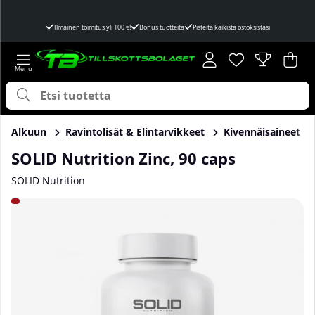
Ilmainen toimitus yli 100 €!
Bonus tuotteita
Pisteitä kaikista ostoksistasi
Toivelista
Lukumäärä toivel
.
Ost
Mää
.
Alkuun
Ravintolisät & Elintarvikkeet
Kivennäisaineet
SOLID Nutrition Zinc, 90 caps
SOLID Nutrition
Tuotekuvat SOLID Nutrition Zinc, 90 caps