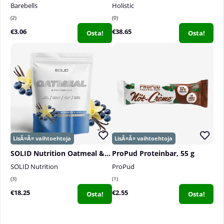
Barebells
Holistic
2
0
€3.06
€38.65
Osta!
Osta!
SOLID Nutrition Oatmeal & Protein Mix, 750 g
ProPud Proteinbar, 55 g
SOLID Nutrition
ProPud
3
1
€18.25
€2.55
Osta!
Osta!