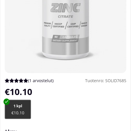
(
1 arvostelut
)
Tuotenro:
SOLID7685
Keskiarvoluokitus 5 / 5 Arvioiden määrä 1
€10.10
1 kpl
€10.10