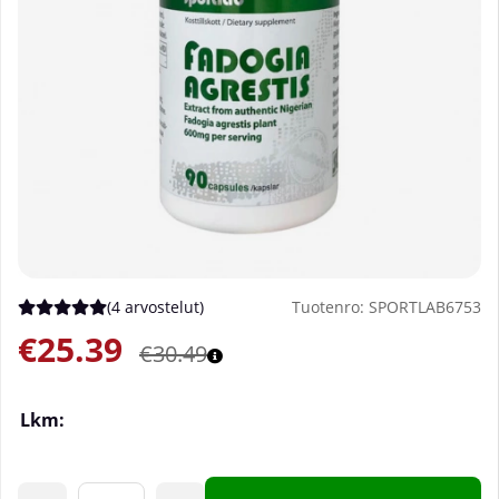
(
4 arvostelut
)
Tuotenro:
SPORTLAB6753
Keskiarvoluokitus 5 / 5 Arvioiden määrä 4
€25.39
€30.49
Lkm: