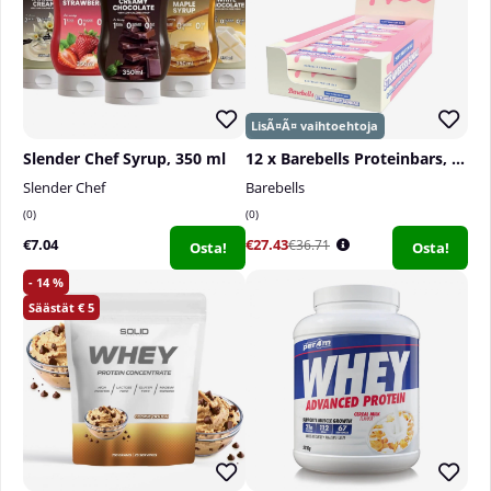
Slender Chef Syrup, 350 ml
12 x Barebells Proteinbars, 55 g
Slender Chef
Barebells
0
0
€7.04
€27.43
€36.71
Osta!
Osta!
14
5