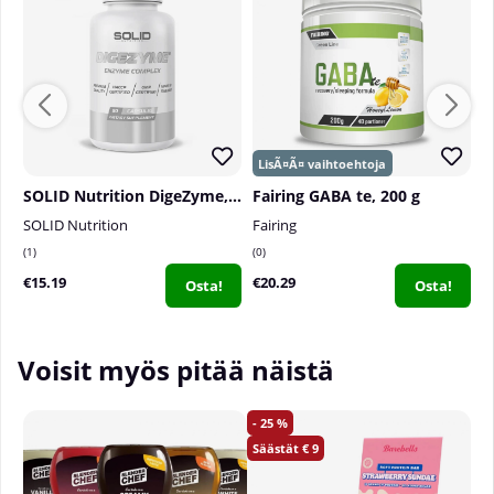
Kapseleita purkkia kohden:
90 kpl
Ravintolisä:
Ei tule käyttää monipuolisen
ruokavalion korvikkeena. Yliannostus voi aiheuttaa
terveysriskejä. Säilytä lasten ulottumattomissa.
SOLID Nutrition DigeZyme, 90 caps
Fairing GABA te, 200 g
SOLID Nutrition
Fairing
S
1
0
0
€15.19
€20.29
€
Osta!
Osta!
Voisit myös pitää näistä
25
9