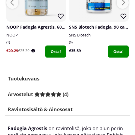
NOOP Fadogia Agrestis, 60 caps
SNS Biotech Fadogia, 90 caps
NOOP
SNS Biotech
S
1
0
5
€20.29
€35.59
€
€25.39
Osta!
Osta!
Tuotekuvaus
Arvostelut
(
4
)
Ravintosisältö & Ainesosat
Fadogia Agrestis
on ravintolisä, joka on alun perin