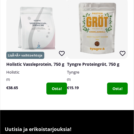
Holistic Vassleprotein, 750 g
Tyngre Proteingröt, 750 g
Holistic
Tyngre
0
0
€38.65
€15.19
Osta!
Osta!
Uutisia ja erikoistarjouksia!