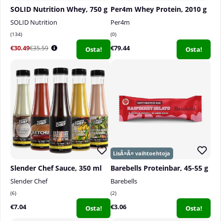
SOLID Nutrition Whey, 750 g
Per4m Whey Protein, 2010 g
SOLID Nutrition
Per4m
134
0
€30.49
€79.44
€35.59
Osta!
Osta!
Slender Chef Sauce, 350 ml
Barebells Proteinbar, 45-55 g
Slender Chef
Barebells
6
2
€7.04
€3.06
Osta!
Osta!