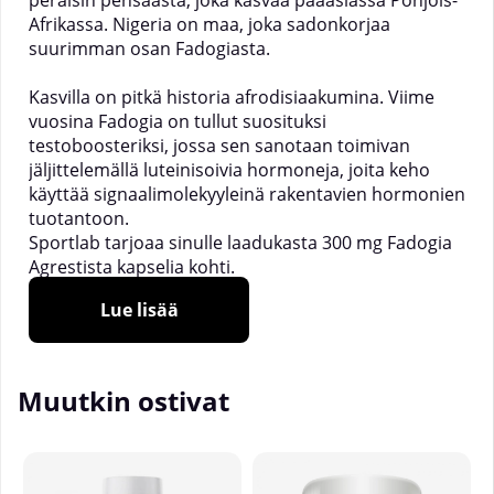
peräisin pensaasta, joka kasvaa pääasiassa Pohjois-
Afrikassa. Nigeria on maa, joka sadonkorjaa
suurimman osan Fadogiasta.
Kasvilla on pitkä historia afrodisiaakumina. Viime
vuosina Fadogia on tullut suosituksi
testoboosteriksi, jossa sen sanotaan toimivan
jäljittelemällä luteinisoivia hormoneja, joita keho
käyttää signaalimolekyyleinä rakentavien hormonien
tuotantoon.
Sportlab tarjoaa sinulle laadukasta 300 mg Fadogia
Agrestista kapselia kohti.
Lue lisää
Annostus:
Kaksi kapselia kerran päivässä aterian
yhteydessä.
Suositus on ottaa Fadogia Agrestisia 8 viikon
sykleissä - seurattuna 4 viikon tauolla. Tämän
Muutkin ostivat
suosituksen tueksi ei kuitenkaan ole tutkimuksia,
mutta turvallisuuden vuoksi säännöllinen tauko voi
olla hyödyllinen.