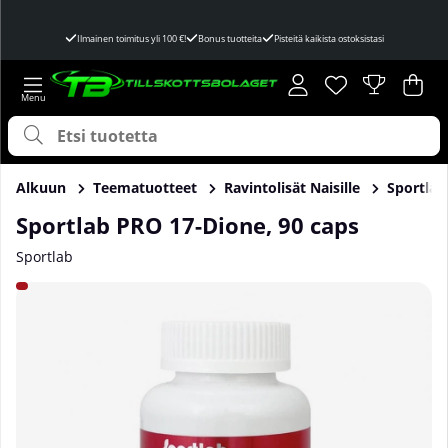
Ilmainen toimitus yli 100 €!
Bonus tuotteita
Pisteitä kaikista ostoksistasi
Toivelista
Lukumäärä toivel
.
Ost
Mää
.
Alkuun
Teematuotteet
Ravintolisät Naisille
Sportlab
Sportlab PRO 17-Dione, 90 caps
Sportlab
Tuotekuvat Sportlab PRO 17-Dione, 90 caps