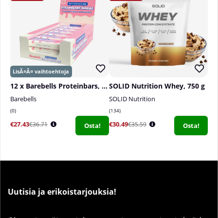
12 x Barebells Proteinbars, 55 g
SOLID Nutrition Whey, 750 g
Barebells
SOLID Nutrition
0
134
€27.43
€30.49
€36.71
€35.59
Osta!
Osta!
Uutisia ja erikoistarjouksia!