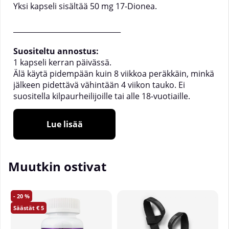
Yksi kapseli sisältää 50 mg 17-Dionea.
______________________________
Suositeltu annostus:
1 kapseli kerran päivässä.
Älä käytä pidempään kuin 8 viikkoa peräkkäin, minkä
jälkeen pidettävä vähintään 4 viikon tauko. Ei
suositella kilpaurheilijoille tai alle 18-vuotiaille.
Koko:
Lue lisää
Annoskoko: 1 kapseli per annos
Kapseleita purkissa: 40 tai 90
Muutkin ostivat
20
5