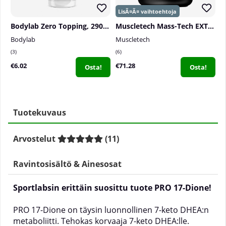
Bodylab Zero Topping, 290 ml
Muscletech Mass-Tech EXTREME 2000, 2,72 kg
Bodylab
Muscletech
M
3
6
2
€6.02
€71.28
€
Osta!
Osta!
Tuotekuvaus
Arvostelut
(
11
)
Ravintosisältö & Ainesosat
Sportlabsin erittäin suosittu tuote PRO 17-Dione!
PRO 17-Dione on täysin luonnollinen 7-keto DHEA:n
metaboliitti. Tehokas korvaaja 7-keto DHEA:lle.