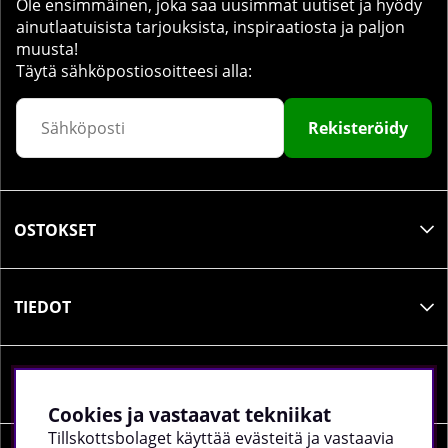
Ole ensimmäinen, joka saa uusimmat uutiset ja hyödy
ainutlaatuisista tarjouksista, inspiraatiosta ja paljon
muusta!
Täytä sähköpostiosoitteesi alla:
Rekisteröidy
OSTOKSET
TIEDOT
SOSIAALINEN MEDIA
Cookies ja vastaavat tekniikat
Tillskottsbolaget käyttää evästeitä ja vastaavia