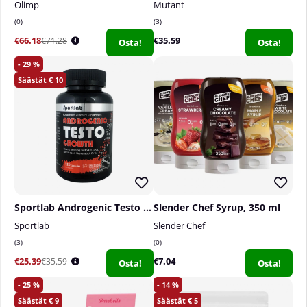
Olimp
Mutant
0
3
€66.18
€35.59
€71.28
Osta!
Osta!
29
10
Sportlab Androgenic Testo Growth, 120 caps
Slender Chef Syrup, 350 ml
Sportlab
Slender Chef
3
0
€25.39
€7.04
€35.59
Osta!
Osta!
25
14
9
5