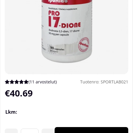
(
11 arvostelut
)
Tuotenro:
SPORTLAB021
Keskiarvoluokitus 5 / 5 Arvioiden määrä 11
€40.69
Lkm: