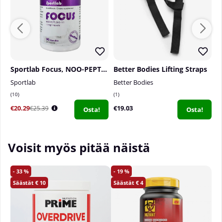
Sportlab Focus, NOO-PEPT, 90 caps
Better Bodies Lifting Straps
Sportlab
Better Bodies
T
10
1
1
€20.29
€19.03
€
€25.39
Osta!
Osta!
Voisit myös pitää näistä
33
19
10
4