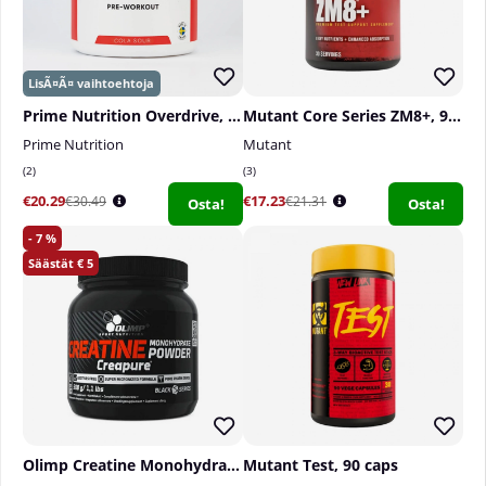
Prime Nutrition Overdrive, 300 g
Mutant Core Series ZM8+, 90 caps
Prime Nutrition
Mutant
2
3
€20.29
€17.23
€30.49
€21.31
Osta!
Osta!
7
5
Olimp Creatine Monohydrate Powder Creapure, 500 g
Mutant Test, 90 caps