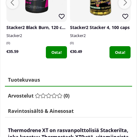
Stacker2 Black Burn, 120 caps
Stacker2 Stacker 4, 100 caps
Stacker2
Stacker2
J
0
0
0
€35.59
€30.49
€
Osta!
Osta!
Tuotekuvaus
Arvostelut
(
0
)
Ravintosisältö & Ainesosat
Thermodrene XT on rasvanpolttolisiä Stackerilta,