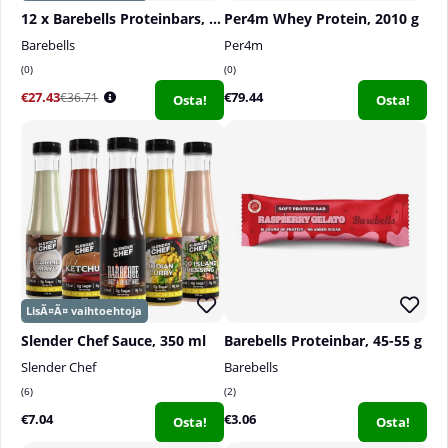
12 x Barebells Proteinbars, 55 g
Per4m Whey Protein, 2010 g
Barebells
Per4m
0
0
€27.43
€79.44
€36.71
Osta!
Osta!
Slender Chef Sauce, 350 ml
Barebells Proteinbar, 45-55 g
Slender Chef
Barebells
6
2
€7.04
€3.06
Osta!
Osta!