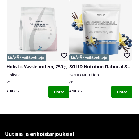
Holistic Vassleprotein, 750 g
SOLID Nutrition Oatmeal & Protein Mix, 750 g
Holistic
SOLID Nutrition
0
3
€38.65
€18.25
Osta!
Osta!
Uutisia ja erikoistarjouksia!