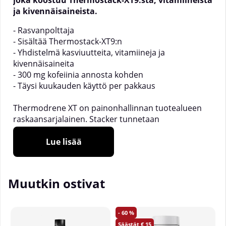
joka koostuu Thermostack-XT9:stä, vitamiineista
ja kivennäisaineista.
- Rasvanpolttaja
- Sisältää Thermostack-XT9:n
- Yhdistelmä kasviuutteita, vitamiineja ja
kivennäisaineita
- 300 mg kofeiinia annosta kohden
- Täysi kuukauden käyttö per pakkaus
Thermodrene XT on painonhallinnan tuotealueen
raskaansarjalainen. Stacker tunnetaan
innovatiivisten tuotteiden luomisesta laadukkaalla ja
tieteellisellä sisällöllä. Thermodrene XT ei ole
Lue lisää
poikkeus. Tässä yhdistyvät Thermostack-XT9,
kehittynyt kasvikoostumus, sekä vitamiinit ja
kivennäisaineet.
Muutkin ostivat
Thermodrene XT sisältää Stackersin oman
sekoituksen Thermostack-XT9:stä. Thermostack-XT9
60
on kehitetty edistyneitä urheilijoita ajatellen. Tässä
15