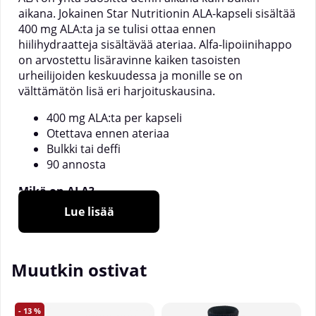
aikana. Jokainen Star Nutritionin ALA-kapseli sisältää
400 mg ALA:ta ja se tulisi ottaa ennen
hiilihydraatteja sisältävää ateriaa. Alfa-lipoiinihappo
on arvostettu lisäravinne kaiken tasoisten
urheilijoiden keskuudessa ja monille se on
välttämätön lisä eri harjoituskausina.
400 mg ALA:ta per kapseli
Otettava ennen ateriaa
Bulkki tai deffi
90 annosta
Mikä on ALA?
ALA on lyhenne sanoista Alfa-lipoiinihappo. Se on
Lue lisää
aine, jota esiintyy monissa eri elintarvikkeissa ja
myös luonnollisesti kehossa, mutta suurempien
määrien saamiseksi tarvitaan lisäravinnetta, kuten
Muutkin ostivat
Star Nutritionin ALA:a. ALA liukenee sekä veteen että
rasvaan ja se imeytyy helposti elimistöön.
ALA on lisäravinne, joka tulisi aina ottaa ruoan
13