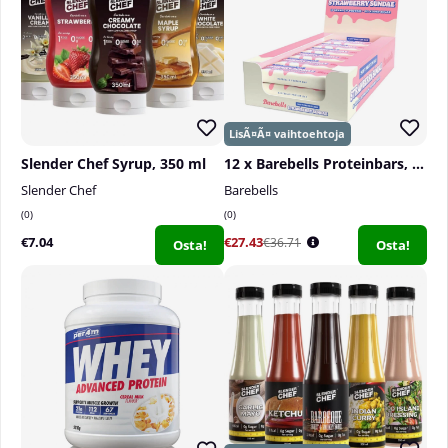
Tietoa:
Tämä on ravintolisä eikä sitä tule käyttää
vaihtoehtona monipuoliselle ruokavaliolle.
Säilytettävä ötkomligt för barn. Suositeltua
päivittäistä annosta ei tule ylittää.
Valmistetiedot:
Ravintolisä alfa-lipoiinihapolla.
Slender Chef Syrup, 350 ml
12 x Barebells Proteinbars, 55 g
Slender Chef
Barebells
0
0
€7.04
€27.43
€36.71
Osta!
Osta!