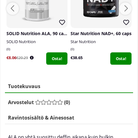
SOLID Nutrition ALA, 90 caps
Star Nutrition NAD+, 60 caps
SOLID Nutrition
Star Nutrition
S
0
0
0
€8.06
€38.65
€
€20.29
Osta!
Osta!
Tuotekuvaus
Arvostelut
(
0
)
Ravintosisältö & Ainesosat
ALA on yhtä suosittu deffin aikana kuin bulkin