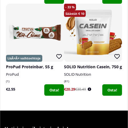
33
10
ProPud Proteinbar, 55 g
SOLID Nutrition Casein, 750 g
ProPud
SOLID Nutrition
1
81
€2.55
€20.29
€30.49
Osta!
Osta!