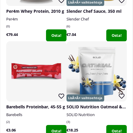
Per4m Whey Protein, 2010 g
Slender Chef Sauce, 350 ml
Per4m
Slender Chef
0
6
€79.44
€7.04
Osta!
Osta!
Barebells Proteinbar, 45-55 g
SOLID Nutrition Oatmeal & Protein Mix, 750 g
Barebells
SOLID Nutrition
2
3
€3.06
€18.25
Osta!
Osta!