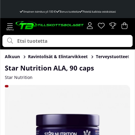
Ilmainen toimitus yli 100 €!
Bonus tuotteita
Pisteitä kaikista ostoksistasi
Toivelista
Lukumäärä toivel
.
Ost
Mää
.
Alkuun
Ravintolisät & Elintarvikkeet
Terveystuotteet
Star Nutrition ALA, 90 caps
Star Nutrition
Tuotekuvat Star Nutrition ALA, 90 caps