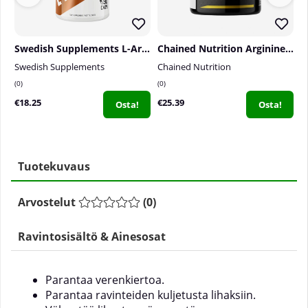
Swedish Supplements L-Arginine, 90 caps
Chained Nutrition Arginine Hardcore, 160 caps
Swedish Supplements
Chained Nutrition
B
0
0
0
€18.25
€25.39
€
Osta!
Osta!
Tuotekuvaus
Arvostelut
(
0
)
Ravintosisältö & Ainesosat
Parantaa verenkiertoa.
Parantaa ravinteiden kuljetusta lihaksiin.