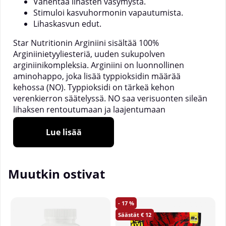
Vähentää lihasten väsymystä.
Stimuloi kasvuhormonin vapautumista.
Lihaskasvun edut.
Star Nutritionin Arginiini sisältää 100%
Arginiinietyyliesteriä, uuden sukupolven
arginiinikompleksia. Arginiini on luonnollinen
aminohappo, joka lisää typpioksidin määrää
kehossa (NO). Typpioksidi on tärkeä kehon
verenkierron säätelyssä. NO saa verisuonten sileän
lihaksen rentoutumaan ja laajentumaan
(väliaikaisesti). Arginiini tuottaa nopean vaikutuksen
ja lisää verenkiertoa pienimmissäkin verisuonissa
Lue lisää
noin 15 minuuttia nauttimisen jälkeen tyhjään
vatsaan. Koska L-arginiini on esteröity kuten
Arginiinissa, se tehostaa paitsi imeytymistä myös
Muutkin ostivat
NO-vaikutusta, koska arginiinietyyliesterimolekyyli
on vakaa.
17
Lisääntynyt verenkierto parantaa hapen ja
12
ravinteiden kuljetusta lihaksiin harjoittelun ja