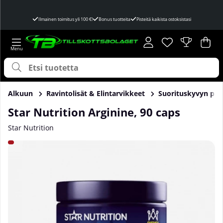
Ilmainen toimitus yli 100 €!
Bonus tuotteita
Pisteitä kaikista ostoksistasi
Toivelista
Lukumäärä toivel
.
Ost
Mää
.
Alkuun
Ravintolisät & Elintarvikkeet
Suorituskyvyn par
Star Nutrition Arginine, 90 caps
Star Nutrition
Tuotekuvat Star Nutrition Arginine, 90 caps