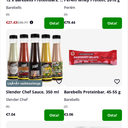
Barebells
Per4m
0
0
€27.43
€79.44
€36.71
Osta!
Osta!
Slender Chef Sauce, 350 ml
Barebells Proteinbar, 45-55 g
Slender Chef
Barebells
6
2
€7.04
€3.06
Osta!
Osta!