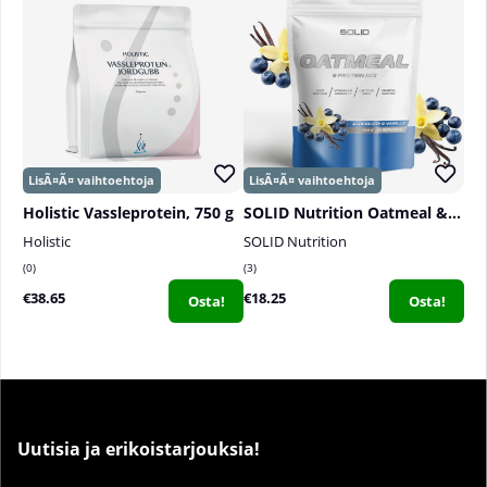
Holistic Vassleprotein, 750 g
SOLID Nutrition Oatmeal & Protein Mix, 750 g
Holistic
SOLID Nutrition
0
3
€38.65
€18.25
Osta!
Osta!
Uutisia ja erikoistarjouksia!