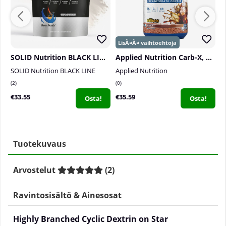
SOLID Nutrition BLACK LINE H.B.C.D, 900 g
Applied Nutrition Carb-X, 1200 g
SOLID Nutrition BLACK LINE
Applied Nutrition
S
2
0
0
€33.55
€35.59
€
Osta!
Osta!
Tuotekuvaus
Arvostelut
(
2
)
Ravintosisältö & Ainesosat
Highly Branched Cyclic Dextrin on Star