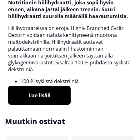
Nutritionin hiilihydraatti, joka sopii hyvin
ennen, aikana ja/tai jälkeen treenin. Suuri
hiilihydraatti suurella määrällä haarautumisia.
Hiilihydraateissa on eroja. Highly Branched Cyclic
Dextrin voidaan nähdä kehittyneenä muotona
maltodekstriinille. Hiilihydraatit auttavat
palauttamaan normaalin lihastoiminnan
voimakkaan harjoituksen jälkeen täyttämällä
glykogeenivarastot. Sisältää 100 % puhdasta syklistä
dekstriiniä.
100 % syklistä dekstriiniä
Ei lisäaineita
Palauttaa lihastoiminnan
Lue lisää
Hyvä liukoisuus veteen
Ennen, aikana, jälkeen treenin
Muutkin ostivat
Hiilihydraatit ovat suuri perhe erilaisia molekyylejä,
eivätkä ne kaikki ole samanlaisia. Osa on nopeita,
toiset hitaita, ja paljon on siellä välissä. Tietyt