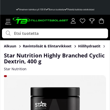
Ilmainen toimitus yli 100 €!
Bonus tuotteita
Pisteitä kaikista ostoksistasi
Toivelista
Lukumäärä toivel
.
Ost
Mää
.
Alkuun
Ravintolisät & Elintarvikkeet
Hiilihydraatit
H
Star Nutrition Highly Branched Cyclic
Dextrin, 400 g
Star Nutrition
Tuotekuvat Star Nutrition Highly Branched Cyclic Dextrin, 4