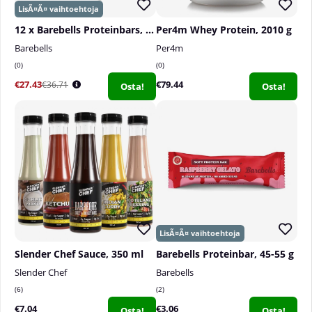
12 x Barebells Proteinbars, 55 g
Per4m Whey Protein, 2010 g
Barebells
Per4m
0
0
€27.43
€79.44
€36.71
Osta!
Osta!
Slender Chef Sauce, 350 ml
Barebells Proteinbar, 45-55 g
Slender Chef
Barebells
6
2
€7.04
€3.06
Osta!
Osta!