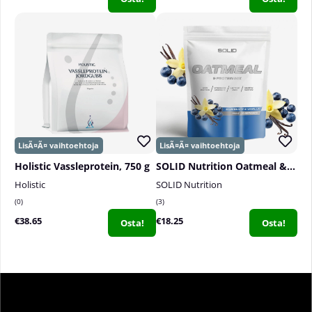
Holistic Vassleprotein, 750 g
SOLID Nutrition Oatmeal & Protein Mix, 750 g
Holistic
SOLID Nutrition
0
3
€38.65
€18.25
Osta!
Osta!