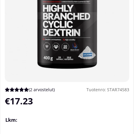
(
2 arvostelut
)
Tuotenro:
STAR74583
Keskiarvoluokitus 5 / 5 Arvioiden määrä 2
€17.23
Lkm: