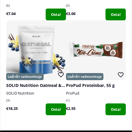
6
2
€7.04
€3.06
Osta!
Osta!
SOLID Nutrition Oatmeal & Protein Mix, 750 g
ProPud Proteinbar, 55 g
SOLID Nutrition
ProPud
3
1
€18.25
€2.55
Osta!
Osta!