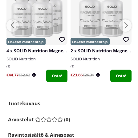
4 x SOLID Nutrition Magnesium Complex, 90 caps
2 x SOLID Nutrition Magnesium Complex, 90 caps
SOLID Nutrition
SOLID Nutrition
S
1
1
3
€44.77
€23.66
€
€52.62
€26.31
Osta!
Osta!
Tuotekuvaus
Arvostelut
(
0
)
Ravintosisältö & Ainesosat