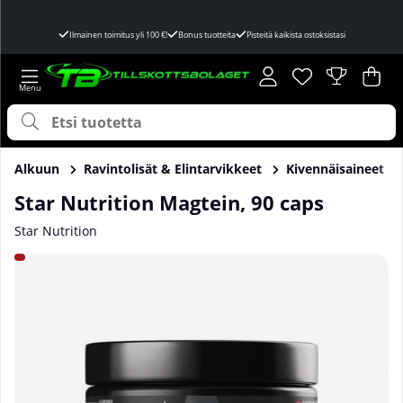
Ilmainen toimitus yli 100 €!
Bonus tuotteita
Pisteitä kaikista ostoksistasi
Toivelista
Lukumäärä toivel
.
Ost
Mää
.
Alkuun
Ravintolisät & Elintarvikkeet
Kivennäisaineet
Star Nutrition Magtein, 90 caps
Star Nutrition
Tuotekuvat Star Nutrition Magtein, 90 caps