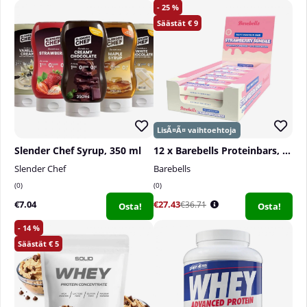
25
9
Slender Chef Syrup, 350 ml
12 x Barebells Proteinbars, 55 g
Slender Chef
Barebells
0
0
€7.04
€27.43
€36.71
Osta!
Osta!
14
5