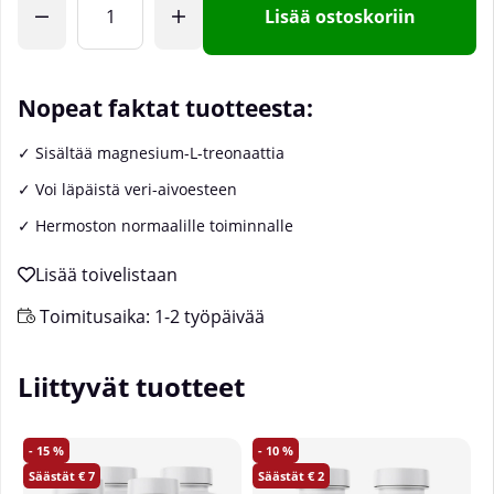
Lisää ostoskoriin
Nopeat faktat tuotteesta:
✓ Sisältää magnesium-L-treonaattia
✓ Voi läpäistä veri-aivoesteen
✓ Hermoston normaalille toiminnalle
Toimitusaika:
1-2 työpäivää
Liittyvät tuotteet
15
10
7
2