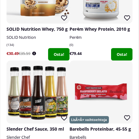
SOLID Nutrition Whey, 750 g
Per4m Whey Protein, 2010 g
SOLID Nutrition
Per4m
134
0
€30.49
€79.44
€35.59
Osta!
Osta!
Slender Chef Sauce, 350 ml
Barebells Proteinbar, 45-55 g
Slender Chef
Barebells