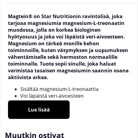
Magtein® on Star Nutritionin ravintolisä, joka
tarjoaa magnesiumia magnesium-L-treonaatin
muodossa, jolla on korkea biologinen
hyötyosuus ja joka voi läpäistä veri-aivoesteen.
Magnesium on tärkeä monille kehon
toiminnoille, kuten väsymyksen ja uupumuksen
vähentämiselle sekä hermoston normaalille
toiminnalle. Tuote sopii sinulle, joka haluat
varmistaa tasaisen magnesiumin saannin osana
aktiivista arkea.
Sisältää magnesium-L-treonaattia
Voi läpäistä veri-aivoesteen
Hermoston normaalille toiminnalle
Auttaa vähentämään väsymystä ja uupumusta
Lue lisää
Mitä magnesium-L-treonaatti on?
Magnesium on välttämätön kivennäisaine, jota keho
Muutkin ostivat
tarvitsee toimiakseen normaalisti. Sitä tarvitaan