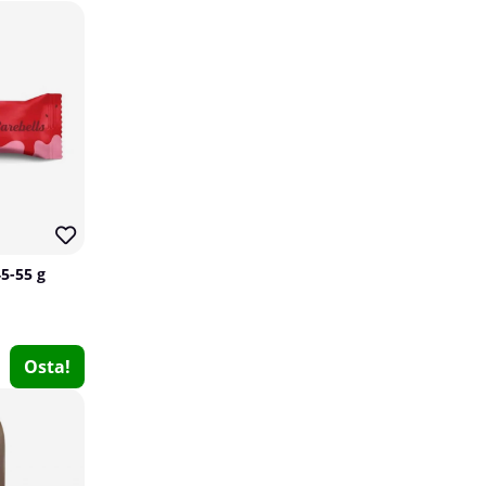
15
15
45-55 g
4 x SOLID Nutrition Pancake & Waffle Mix, 750 g
SOLID Nutrition
0
Osta!
€86.37
Osta!
€101.57