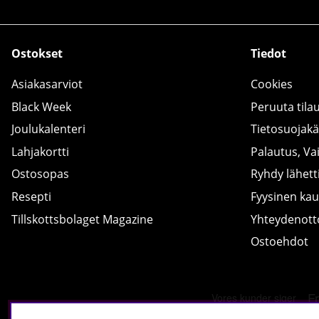
Ostokset
Tiedot
Asiakasarviot
Cookies
Black Week
Peruuta tila
Joulukalenteri
Tietosuojak
Lahjakortti
Palautus, Va
Ostosopas
Ryhdy lähetti
Resepti
Fyysinen ka
Tillskottsbolaget Magazine
Yhteydenot
Ostoehdot