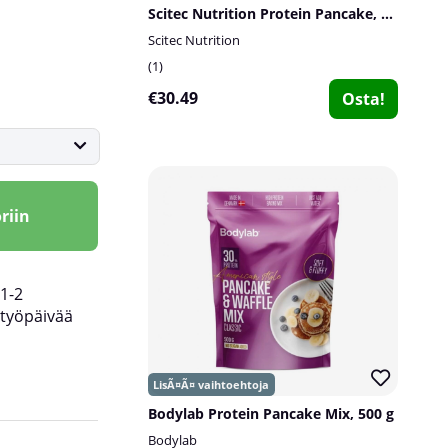
Scitec Nutrition Protein Pancake, 1036 g
Scitec Nutrition
1
€30.49
Osta!
riin
1-2
työpäivää
Bodylab Protein Pancake Mix, 500 g
Bodylab
proteiininlähteitä. Näitä ovat heraproteiini, kas