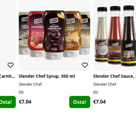
Nutrex Research Liquid L-Carnitine 3000, 480 ml
Slender Chef Syrup, 350 ml
Slender Chef Sauce,
Slender Chef
Slender Chef
0
6
€7.04
€7.04
Osta!
Osta!