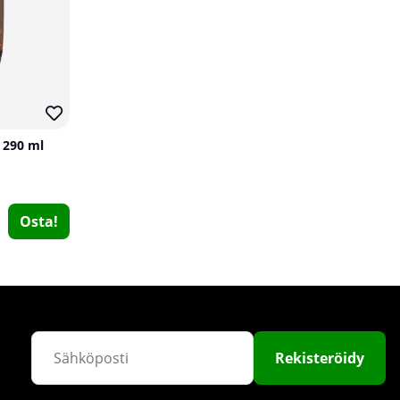
 290 ml
SOLID Nutrition Oatmeal & Protein Mix, 750 g
Osta!
SOLID Nutrition
3
€18.25
Osta!
10
Rekisteröidy
3