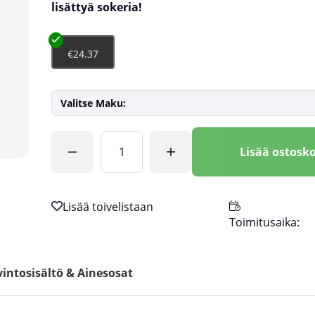
lisättyä sokeria!
€24.37
Valitse Maku:
Lkm
Lisää ostosko
Toimitusaika:
intosisältö & Ainesosat