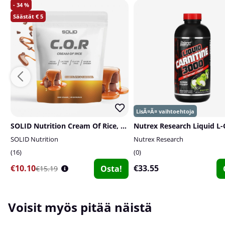
34
5
SOLID Nutrition Cream Of Rice, 1 kg
SOLID Nutrition
Nutrex Research
16
0
€10.10
€33.55
Osta!
€15.19
Voisit myös pitää näistä