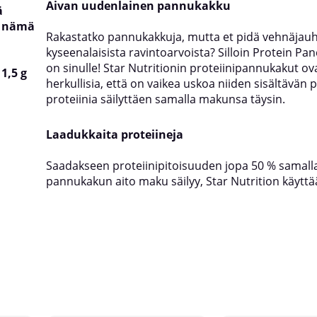
Aivan uudenlainen pannukakku
ä
t nämä
Rakastatko pannukakkuja, mutta et pidä vehnäjau
kyseenalaisista ravintoarvoista? Silloin Protein Pa
on sinulle! Star Nutritionin proteiinipannukakut ova
1,5 g
herkullisia, että on vaikea uskoa niiden sisältävän 
proteiinia säilyttäen samalla makunsa täysin.
Laadukkaita proteiineja
Saadakseen proteiinipitoisuuden jopa 50 % samall
pannukakun aito maku säilyy, Star Nutrition käyttää