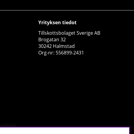
Yrityksen tiedot
Tillskottsbolaget Sverige AB
Brogatan 32
30242 Halmstad
2 x SOLID Nutrition Oatmeal & Protein Mix, 750 g
Org-nr: 556899-2431
SOLID Nutrition
0
€32.84
Osta!
€36.51