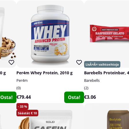
0 g
Per4m Whey Protein, 2010 g
Barebells Proteinbar, 
Per4m
Barebells
0
2
€79.44
€3.06
Osta!
Osta!
33
10