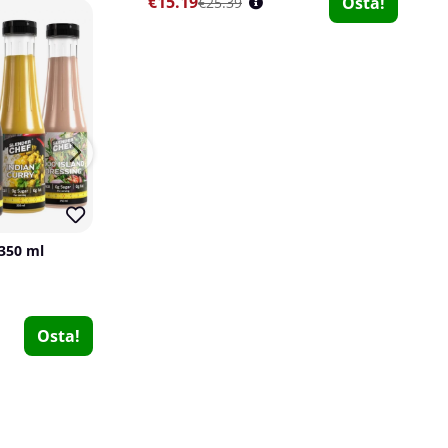
€15.19
Osta!
€25.39
Uusi
10
5
 350 ml
Tyngre Proteingröt, 750 g
Tyngre
Tyngre
0
0
2 x SOLID Nutrition Pancake & Waffle Mix, 750 g
€15.19
€15.19
Osta!
Osta!
SOLID Nutrition
0
€45.69
Osta!
€50.78