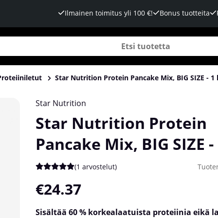
Ilmainen toimitus yli 100 €!
Bonus tuotteita
Proteiiniletut
Star Nutrition Protein Pancake Mix, BIG SIZE - 1
kg
Star Nutrition
Star Nutrition Protein
Pancake Mix, BIG SIZE -
(
1 arvostelut
)
Tuote
Keskiarvoluokitus 5 / 5 Arvioiden määrä 1
€24.37
Sisältää 60 % korkealaatuista proteiinia eikä 