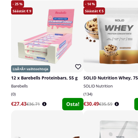
25
14
9
5
12 x Barebells Proteinbars, 55 g
SOLID Nutrition Whey, 75
Barebells
SOLID Nutrition
0
134
€27.43
€30.49
Osta!
€36.71
€35.59