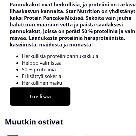
Pannukakut ovat herkullisia, ja proteiini on tärkeä
lihaskasvun kannalta. Star Nutrition on yhdistäny
kaksi Protein Pancake Mixissä. Sekoita vain jauhe
haluttuun määrään vettä ja paista saadaksesi
pannukakut, joissa on peräti 50 % proteiinia ja vain 
rasvaa. Laadukasta proteiinia heraproteiinista,
kaseiinista, maidosta ja munasta.
Herkullisia proteiinipannukakkuja
Helppo valmistaa
50 % proteiinia
Ei lisättyä sokeria
Herkullinen maku
Lue lisää
Muutkin ostivat