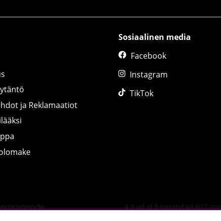
Sosiaalinen media
Facebook
us
Instagram
äytäntö
TikTok
ihdot ja Reklamaatiot
lääksi
uppa
tolomake