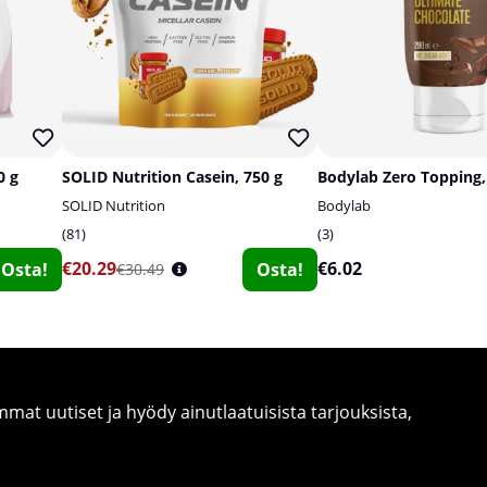
0 g
SOLID Nutrition Casein, 750 g
Bodylab Zero Topping,
SOLID Nutrition
Bodylab
81
3
€20.29
€6.02
Osta!
Osta!
€30.49
at uutiset ja hyödy ainutlaatuisista tarjouksista,