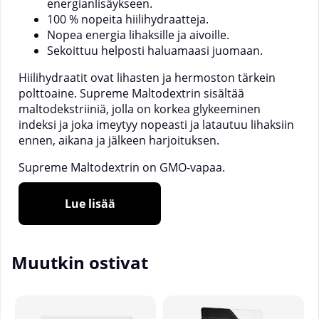
energianlisäykseen.
100 % nopeita hiilihydraatteja.
Nopea energia lihaksille ja aivoille.
Sekoittuu helposti haluamaasi juomaan.
Hiilihydraatit ovat lihasten ja hermoston tärkein
polttoaine.
Supreme Maltodextrin
sisältää
maltodekstriiniä, jolla on korkea glykeeminen
indeksi ja joka imeytyy nopeasti ja latautuu lihaksiin
ennen, aikana ja jälkeen harjoituksen.
Supreme Maltodextrin
on GMO-vapaa.
Annostusohjeet:
Supreme Maltodextrin
on mauton
Lue lisää
ja sekoittuu helposti haluamaasi juomaan tai
proteiinijuomaan.
Hiilihydraattijuoma harjoituksen aikana:
3-5
Muutkin ostivat
%
Supreme Maltodextrin
(0,5 dl per 1 litra kylmää
vettä, eli 30-50 grammaa/litra).
Hiilihydraattijuoma harjoituksen jälkeen:
Laske