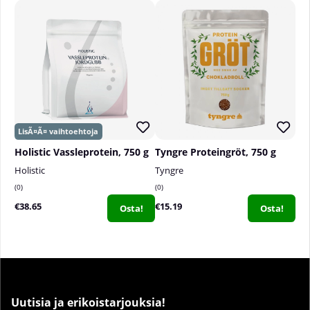
Holistic Vassleprotein, 750 g
Tyngre Proteingröt, 750 g
Holistic
Tyngre
0
0
€38.65
€15.19
Osta!
Osta!
Uutisia ja erikoistarjouksia!