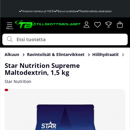
Ilmainen toimitus yli 100 €!
Bonus tuotteita
Pisteitä kaikista ostoksistasi
Toivelista
Lukumäärä toivel
.
Ost
Mää
.
Alkuun
Ravintolisät & Elintarvikkeet
Hiilihydraatit
M
Star Nutrition Supreme
Maltodextrin, 1,5 kg
Star Nutrition
Tuotekuvat Star Nutrition Supreme Maltodextrin, 1,5 kg