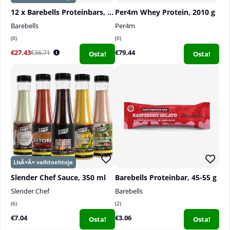
12 x Barebells Proteinbars, 55 g
Per4m Whey Protein, 2010 g
Barebells
Per4m
0
0
€27.43
€79.44
€36.71
Osta!
Osta!
Slender Chef Sauce, 350 ml
Barebells Proteinbar, 45-55 g
Slender Chef
Barebells
6
2
€7.04
€3.06
Osta!
Osta!