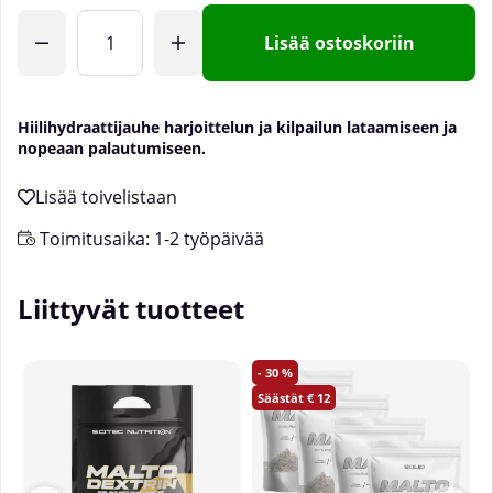
Lisää ostoskoriin
Hiilihydraattijauhe harjoittelun ja kilpailun lataamiseen ja
nopeaan palautumiseen.
Toimitusaika:
1-2 työpäivää
Liittyvät tuotteet
30
12