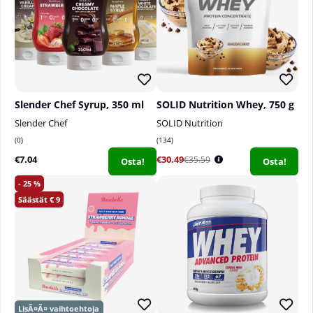
Slender Chef Syrup, 350 ml
SOLID Nutrition Whey, 750 g
Slender Chef
SOLID Nutrition
0
134
€7.04
€30.49
€35.59
Osta!
Osta!
25
9