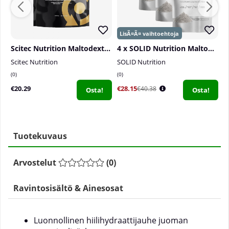
Scitec Nutrition Maltodextrin, 2000 g
4 x SOLID Nutrition Maltodextrin, 900 g
Scitec Nutrition
SOLID Nutrition
S
0
0
0
€20.29
€28.15
€
€40.38
Osta!
Osta!
Tuotekuvaus
Arvostelut
(
0
)
Ravintosisältö & Ainesosat
Luonnollinen hiilihydraattijauhe juoman