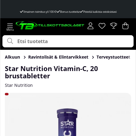
Ilmainen toimitus yli 100 €!
Bonus tuotteita
Pisteitä kaikista ostoksistasi
Toivelista
Lukumäärä toivel
.
Ost
Mää
.
Alkuun
Ravintolisät & Elintarvikkeet
Terveystuotteet
Star Nutrition Vitamin-C, 20
brustabletter
Star Nutrition
Tuotekuvat Star Nutrition Vitamin-C, 20 brustabletter