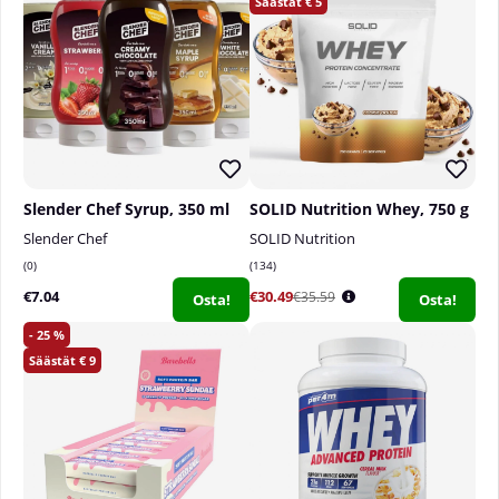
5
Säilytettävä lasten ulottumattomissa. Päivittäistä
annostusta ei tule ylittää.
Slender Chef Syrup, 350 ml
SOLID Nutrition Whey, 750 g
Slender Chef
SOLID Nutrition
0
134
€7.04
€30.49
€35.59
Osta!
Osta!
25
9