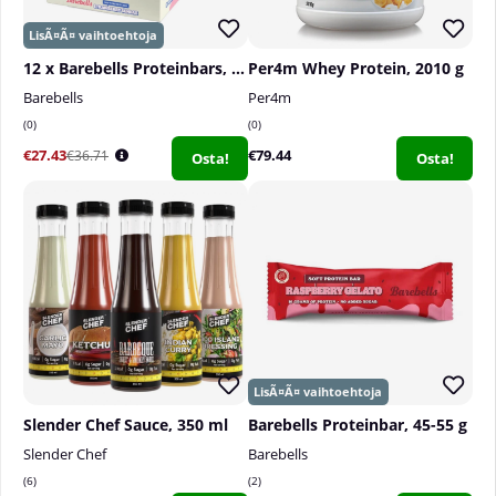
12 x Barebells Proteinbars, 55 g
Per4m Whey Protein, 2010 g
Barebells
Per4m
0
0
€27.43
€79.44
€36.71
Osta!
Osta!
Slender Chef Sauce, 350 ml
Barebells Proteinbar, 45-55 g
Slender Chef
Barebells
6
2