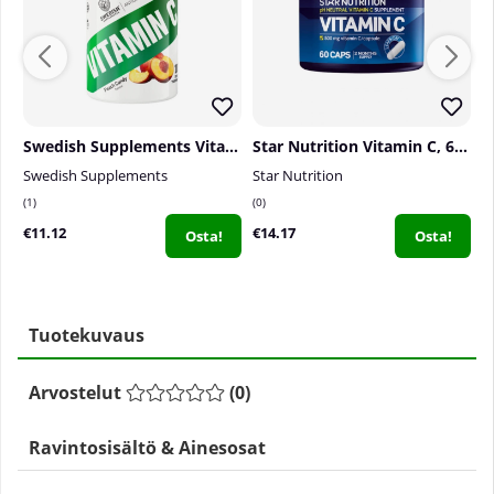
Swedish Supplements Vitamin C, 100 tabs
Star Nutrition Vitamin C, 60 caps
Swedish Supplements
Star Nutrition
S
1
0
0
€11.12
€14.17
€
Osta!
Osta!
Tuotekuvaus
Arvostelut
(
0
)
Ravintosisältö & Ainesosat