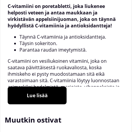
C-vitamiini on poretabletti, joka liukenee
helposti veteen ja antaa maukkaan ja
virkistävän appelsiinijuoman, joka on täynnä
hyödyllistä C-vitamiinia ja antioksidantteja!
Täynnä C-vitamiinia ja antioksidantteja.
Täysin sokeriton.
Parantaa raudan imeytymistä.
C-vitamiini on vesiliukoinen vitamiini, joka on
saatava päivittäisestä ruokavaliosta, koska
ihmiskeho ei pysty muodostamaan sitä eikä
varastoimaan sitä. C-vitamiinia löytyy luonnostaan
esimerkiksi hedelmistä, marjoista, vihanneksista ja
juureksista, ja aine itsessään on hyvin herkkä ja
Lue lisää
tuhoutuu helposti ulkoisista tekijöistä, kuten
suurista lämpötilaeroista. Siksi merkittävä osa C-
vitamiinista, jota nämä raaka-aineet sisältävät,
Muutkin ostivat
tuhoutuu käsittelyn ja valmistuksen yhteydessä.
C-vitamiini on olennainen sidekudoksen