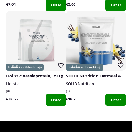
€7.04
€3.06
Osta!
Osta!
Holistic Vassleprotein, 750 g
SOLID Nutrition Oatmeal & Protein Mix, 750 g
Holistic
SOLID Nutrition
0
3
€38.65
€18.25
Osta!
Osta!