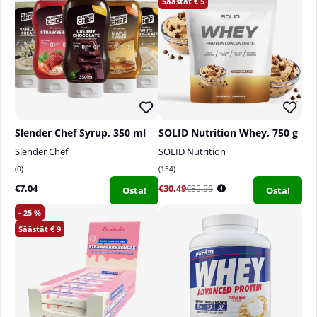
5
Slender Chef Syrup, 350 ml
SOLID Nutrition Whey, 750 g
Slender Chef
SOLID Nutrition
0
134
€7.04
€30.49
€35.59
Osta!
Osta!
25
9