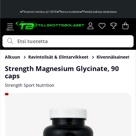
Ilmainen toimitus yli 100 €!
Bonus tuotteita
Pisteitä kaikista ostoksistasi
Toivelista
Lukumäärä toivel
.
Ost
Mää
.
Alkuun
Ravintolisät & Elintarvikkeet
Kivennäisaineet
Strength Magnesium Glycinate, 90
caps
Strength Sport Nutrition
Tuotekuvat Strength Magnesium Glycinate, 90 caps