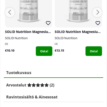
SOLID Nutrition Magnesium Citrate, 90 caps
SOLID Nutrition Magnesium Complex, 90 caps
SOLID Nutrition
SOLID Nutrition
S
0
3
1
€10.10
€13.15
€
Osta!
Osta!
Tuotekuvaus
Arvostelut
(
2
)
Ravintosisältö & Ainesosat