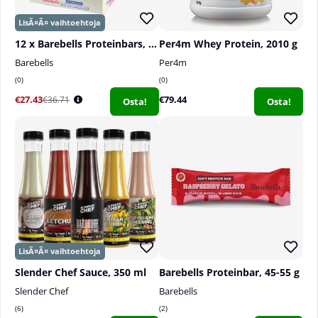
12 x Barebells Proteinbars, 55 g
Per4m Whey Protein, 2010 g
Barebells
Per4m
0
0
€27.43
€79.44
€36.71
Osta!
Osta!
Slender Chef Sauce, 350 ml
Barebells Proteinbar, 45-55 g
Slender Chef
Barebells
6
2