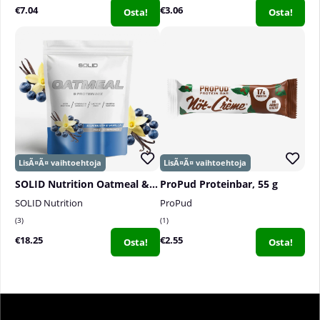
€7.04
€3.06
Osta!
Osta!
SOLID Nutrition Oatmeal & Protein Mix, 750 g
ProPud Proteinbar, 55 g
SOLID Nutrition
ProPud
3
1
€18.25
€2.55
Osta!
Osta!