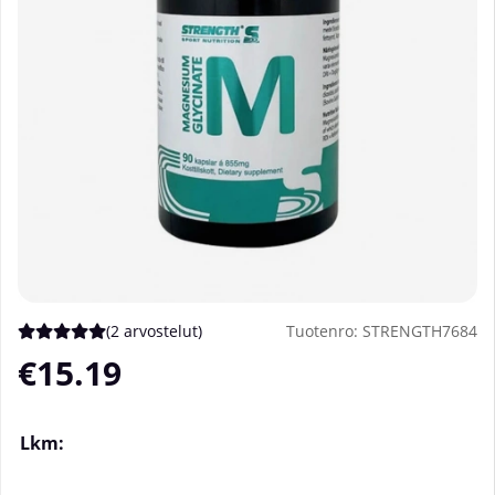
(
2 arvostelut
)
Tuotenro:
STRENGTH7684
Keskiarvoluokitus 5 / 5 Arvioiden määrä 2
€15.19
Lkm: