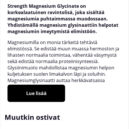
Strength Magnesium Glycinate on
korkealaatuinen ravintolisä, joka sisältää
magnesiumia puhtaimmassa muodossaan.
Yhdistämällä magnesium glysinaattiin helpotat
magnesiumin imeytymistä elimistöön.
Magnesiumilla on monia tärkeitä tehtäviä
elimistössä. Se edistää muun muassa hermoston ja
lihasten normaalia toimintaa, vähentää väsymystä
sekä edistää normaalia proteiinisynteesiä.
Glysiinimuoto mahdollistaa magnesiumin helpon
kuljetuksen suolen limakalvon läpi ja soluihin.
Magnesiumglysinaatti auttaa herkkävatsaisia
sietämään magnesiumlisää.
Lue lisää
Glysiinimuoto
Tärkeä elektrolyytti
Kätevät kapselit
Muutkin ostivat
Ystävällinen vatsalle
_________________________