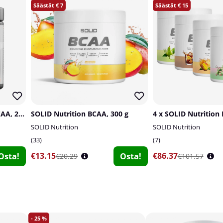
7
15
Star Nutrition Ultimate BCAA, 285 g
SOLID Nutrition BCAA, 300 g
4 x SOLID Nutrition 
SOLID Nutrition
SOLID Nutrition
33
7
€13.15
€86.37
Osta!
Osta!
€20.29
€101.57
25