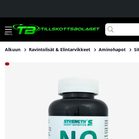
Alkuun
Ravintolisät & Elintarvikkeet
Aminohapot
Si
Tuotekuvat Strength N.O. Extreme, 180 caps