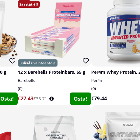
9
0 g
12 x Barebells Proteinbars, 55 g
Per4m Whey Protein, 
Barebells
Per4m
0
0
€27.43
€79.44
Osta!
Osta!
€36.71