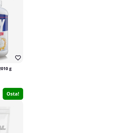
2010 g
DY Nutrition HIT EAA Amino Acid Complex, 360 g
DY Nutrition
Osta!
0
€30.49
Osta!
20