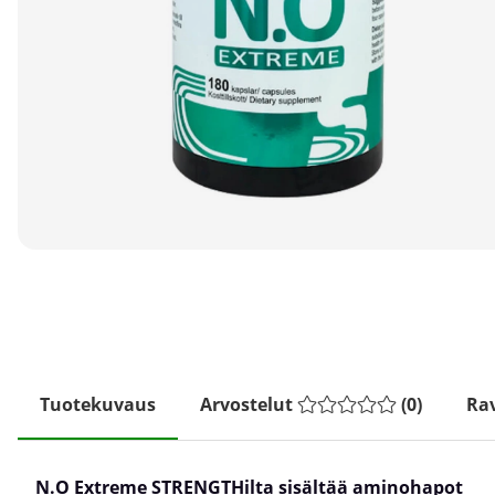
Tuotekuvaus
Arvostelut
(
0
)
Rav
N.O Extreme STRENGTHilta
sisältää aminohapot