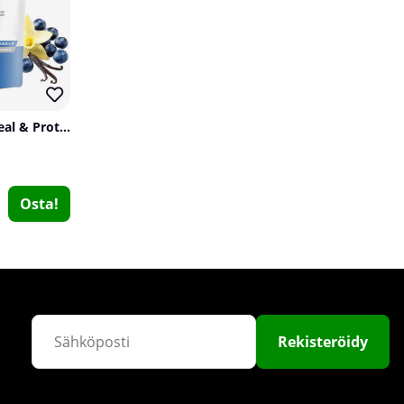
16
SOLID Nutrition Oatmeal & Protein Mix, 750 g
4 x SOLID Nutrition Arginine, 250 g
Osta!
SOLID Nutrition
0
€64.96
Osta!
€81.17
Rekisteröidy