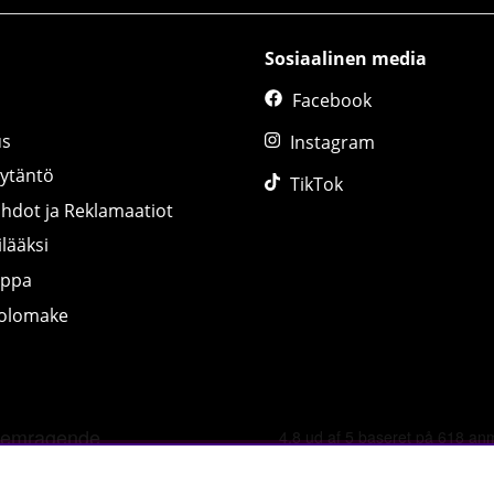
Sosiaalinen media
Facebook
us
Instagram
äytäntö
TikTok
ihdot ja Reklamaatiot
lääksi
uppa
tolomake
©
2026 tillskottsbolaget.fi. Käytämme evästeitä -
lue lisää tääl