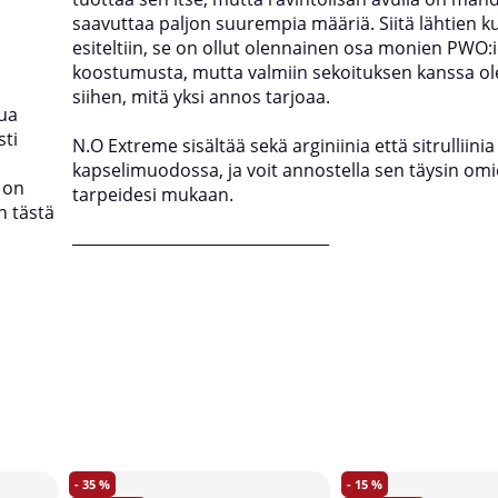
saavuttaa paljon suurempia määriä. Siitä lähtien kun
esiteltiin, se on ollut olennainen osa monien PWO:
koostumusta, mutta valmiin sekoituksen kanssa ole
siihen, mitä yksi annos tarjoaa.
ua
sti
N.O Extreme sisältää sekä arginiinia että sitrulliini
kapselimuodossa, ja voit annostella sen täysin om
 on
tarpeidesi mukaan.
n tästä
_________________________________
35
15