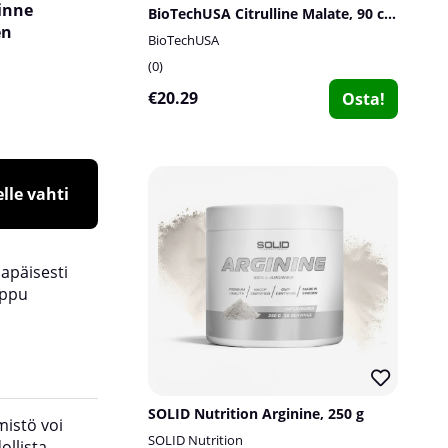
vinne
BioTechUSA Citrulline Malate, 90 caps
en
BioTechUSA
0
€20.29
Osta!
lle vahti
lapäisesti
oppu
SOLID Nutrition Arginine, 250 g
mistö voi
Päivittäinen annos:
2 annosta, 2 kapselia ker
SOLID Nutrition
ollista
yksi annos heti ennen harjoittelua ja yksi anno