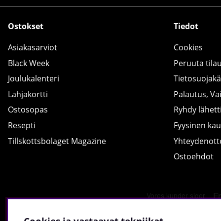
Ostokset
Tiedot
Asiakasarviot
Cookies
Black Week
Peruuta tila
Joulukalenteri
Tietosuojak
Lahjakortti
Palautus, Va
Ostosopas
Ryhdy lähetti
Resepti
Fyysinen ka
Tillskottsbolaget Magazine
Yhteydenot
Ostoehdot