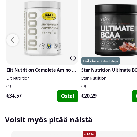
Elit Nutrition Complete Amino 10.000, 300 tabs
Elit Nutrition
Star Nutrition
1
0
€34.57
€20.29
Osta!
Voisit myös pitää näistä
14