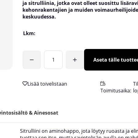
ja sitrulliinia, jotka ovat olleet suosittu lisära
kehonrakentajien ja muiden voimaurheilijoid
keskuudessa.
Lkm:
Aseta tälle tuottee
Ti
Toimitusaika:
l
intosisältö & Ainesosat
Sitrulliini on aminohappo, jota löytyy ruoasta ja eli
tuottaa sen itse, mutta ravintolisän avulla on mahd