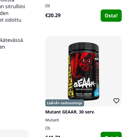
0
 sitrulliini
sen jälkeen. Harjoituspäivinä ota yksi annos aa
iden
illalla.
€20.29
Osta!
t sidottu
Pakkaus:
180 kapselia á 500 mg
a kätevässä
Annoksia:
90 kpl á 2 g
ien
Mutant GEAAR, 30 serv.
Mutant
3