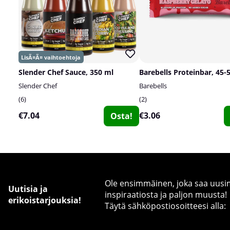
Slender Chef Sauce, 350 ml
Barebells Proteinbar, 45-
Slender Chef
Barebells
6
2
€7.04
€3.06
Osta!
Ole ensimmäinen, joka saa uusimm
Uutisia ja
inspiraatiosta ja paljon muusta!
erikoistarjouksia!
Täytä sähköpostiosoitteesi alla: