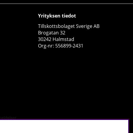
Yrityksen tiedot
Tillskottsbolaget Sverige AB
Brogatan 32
30242 Halmstad
Org-nr: 556899-2431
Delta Nutrition EAA, 400 g
Delta Nutrition
0
€23.35
Osta!
tä
.