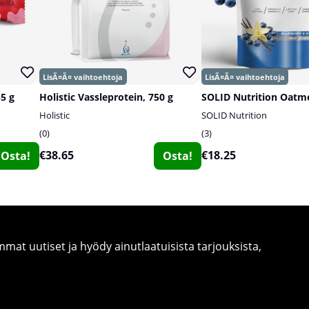
55 g
Holistic Vassleprotein, 750 g
Holistic
SOLID Nutrition
0
3
€38.65
€18.25
Osta!
Osta!
at uutiset ja hyödy ainutlaatuisista tarjouksista,