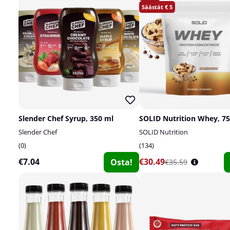
5
Slender Chef Syrup, 350 ml
SOLID Nutrition Whey, 75
Slender Chef
SOLID Nutrition
0
134
€7.04
€30.49
Osta!
€35.59