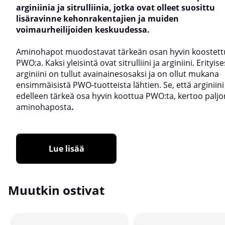
arginiinia ja sitrulliinia, jotka ovat olleet suosittu
lisäravinne kehonrakentajien ja muiden
voimaurheilijoiden keskuudessa.
Aminohapot muodostavat tärkeän osan hyvin koostett
PWO:a. Kaksi yleisintä ovat sitrulliini ja arginiini. Erityise
arginiini on tullut avainainesosaksi ja on ollut mukana
ensimmäisistä PWO-tuotteista lähtien. Se, että arginiini
edelleen tärkeä osa hyvin koottua PWO:ta, kertoo paljo
aminohaposta
.
Lue lisää
Muutkin ostivat