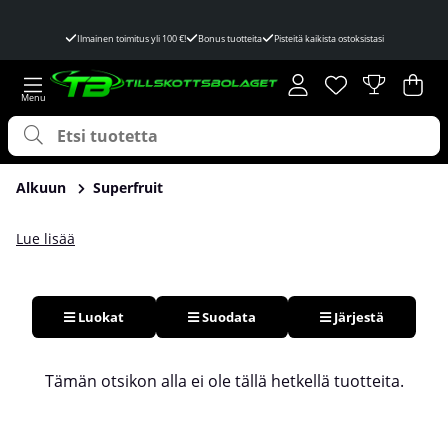
Ilmainen toimitus yli 100 €!
Bonus tuotteita
Pisteitä kaikista ostoksistasi
Toivelista
Lukumäärä toivel
.
Ost
Mää
.
Alkuun
Superfruit
Lue lisää
Luokat
Suodata
Järjestä
Tuotteet
Tämän otsikon alla ei ole tällä hetkellä tuotteita.