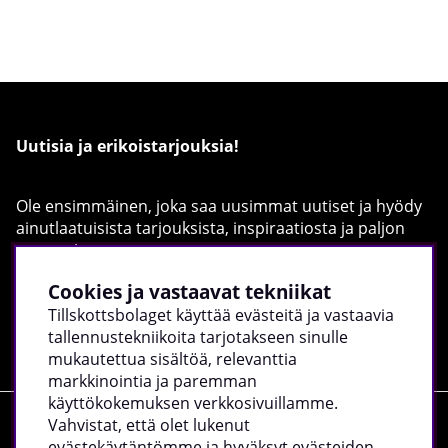
Uutisia ja erikoistarjouksia!
Ole ensimmäinen, joka saa uusimmat uutiset ja hyödy
ainutlaatuisista tarjouksista, inspiraatiosta ja paljon
muusta!
Täytä sähköpostiosoitteesi alla:
Cookies ja vastaavat tekniikat
Tillskottsbolaget käyttää evästeitä ja vastaavia
Rekisteröidy
tallennustekniikoita tarjotakseen sinulle
mukautettua sisältöä, relevanttia
markkinointia ja paremman
käyttökokemuksen verkkosivuillamme.
Vahvistat, että olet lukenut
Ostokset
evästekäytäntömme ja hyväksyt evästeiden