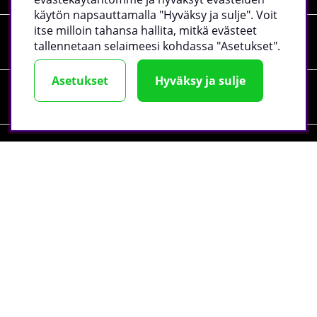
käytön napsauttamalla "Hyväksy ja sulje". Voit
itse milloin tahansa hallita, mitkä evästeet
Tiedot
tallennetaan selaimeesi kohdassa "Asetukset".
Asetukset
Hyväksy ja sulje
Sosiaalinen media
Yrityksen tiedot
©
2026 tillskottsbolaget.fi. Käytämme evästeitä -
lue lisää
täältä
.