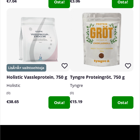
€7.04
€3.06
Osta!
Osta!
Holistic Vassleprotein, 750 g
Tyngre Proteingröt, 750 g
Holistic
Tyngre
0
0
€38.65
€15.19
Osta!
Osta!