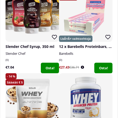
Slender Chef Syrup, 350 ml
12 x Barebells Proteinbars, 55 g
Slender Chef
Barebells
0
0
€7.04
€27.43
€36.71
Osta!
Osta!
14
5