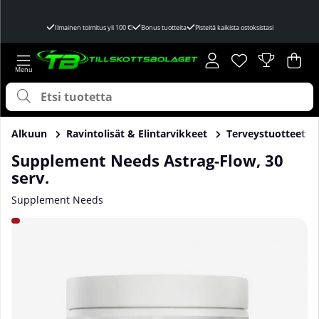
Ilmainen toimitus yli 100 €!
Bonus tuotteita
Pisteitä kaikista ostoksistasi
Toivelista
Lukumäärä toivel
.
Ost
Mää
.
Alkuun
Ravintolisät & Elintarvikkeet
Terveystuotteet
Supplement Needs Astrag-Flow, 30
serv.
Supplement Needs
Tuotekuvat Supplement Needs Astrag-Flow, 30 serv.