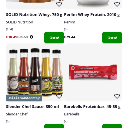
SOLID Nutrition Whey, 750 g
Per4m Whey Protein, 2010 g
SOLID Nutrition
Per4m
134
0
€30.49
€79.44
€35.59
Osta!
Osta!
Slender Chef Sauce, 350 ml
Barebells Proteinbar, 45-55 g
Slender Chef
Barebells
6
2