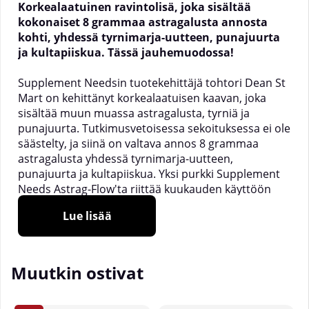
Korkealaatuinen ravintolisä, joka sisältää
kokonaiset 8 grammaa astragalusta annosta
kohti, yhdessä tyrnimarja-uutteen, punajuurta
ja kultapiiskua. Tässä jauhemuodossa!
Supplement Needsin tuotekehittäjä tohtori Dean St
Mart on kehittänyt korkealaatuisen kaavan, joka
sisältää muun muassa astragalusta, tyrniä ja
punajuurta. Tutkimusvetoisessa sekoituksessa ei ole
säästelty, ja siinä on valtava annos 8 grammaa
astragalusta yhdessä tyrnimarja-uutteen,
punajuurta ja kultapiiskua. Yksi purkki Supplement
Needs Astrag-Flow'ta riittää kuukauden käyttöön
eikä se sisällä mitään omia sekoituksia peittämään
Lue lisää
alimitoitusta.
_________________________
Muutkin ostivat
Supplement Needs Astrag-Flow, 30 annosta
Suositeltu käyttö:
Ota yksi annos (1