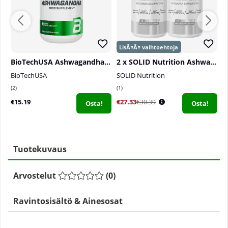
BioTechUSA Ashwagandha, 60 caps
2 x SOLID Nutrition Ashwagandha, 60 caps
BioTechUSA
SOLID Nutrition
S
2
1
2
€15.19
€27.33
€
€30.39
Osta!
Osta!
Tuotekuvaus
Arvostelut
(
0
)
Ravintosisältö & Ainesosat