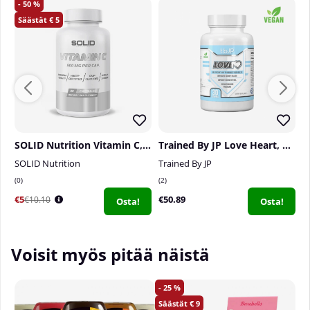
mittalusikallinen) aamiaisen yhteydessä ja sitten
50
toinen annos iltapalan yhteydessä. Älä ylitä
5
suositeltua annosta.
Annoksia purkkia kohti:
30
Määrä:
180 grammaa
SOLID Nutrition Vitamin C, 90 caps
Trained By JP Love Heart, 30 serv.
SOLID Nutrition
Trained By JP
T
0
2
1
€5
€50.89
€
€10.10
Osta!
Osta!
Voisit myös pitää näistä
25
9