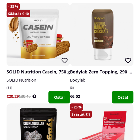
33
10
SOLID Nutrition Casein, 750 g
Bodylab Zero Topping, 290 ml
SOLID Nutrition
Bodylab
81
3
€20.29
€6.02
€30.49
Osta!
Osta!
25
9