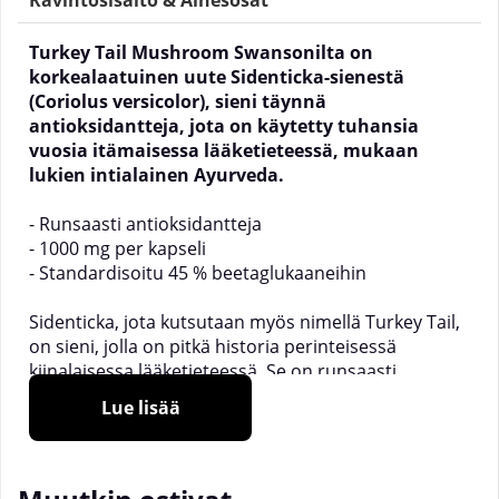
Ravintosisältö & Ainesosat
Turkey Tail Mushroom Swansonilta on
korkealaatuinen uute Sidenticka-sienestä
(Coriolus versicolor), sieni täynnä
antioksidantteja, jota on käytetty tuhansia
vuosia itämaisessa lääketieteessä, mukaan
lukien intialainen Ayurveda.
- Runsaasti antioksidantteja
- 1000 mg per kapseli
- Standardisoitu 45 % beetaglukaaneihin
Sidenticka, jota kutsutaan myös nimellä Turkey Tail,
on sieni, jolla on pitkä historia perinteisessä
kiinalaisessa lääketieteessä. Se on runsaasti
antioksidantteja,
Polysakkaridipeptidejä (PSP) ja
Lue lisää
Polysakkaridi-K (PSK), jotka ovat proteiineihin
sitoutuneita polysakkarideja.
Swansonin Sidenticka-uute on standardoitu 45 %