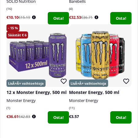
SOLID Nutrition
Barebells
16
4
€10.10
€32.53
€15.19
€36.71
Osta!
Osta!
15
6
12 x Monster Energy, 500 ml
Monster Energy, 500 ml
Monster Energy
Monster Energy
1
11
€36.61
€3.57
€42.83
Osta!
Osta!