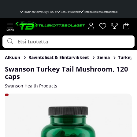
Ilmainen toimitus yli 100 €!
Bonus tuotteita
Pisteitä kaikista ostoksistasi
Toivelista
Lukumäärä toivel
.
Ost
Mää
.
Alkuun
Ravintolisät & Elintarvikkeet
Sieniä
Turkey T
Swanson Turkey Tail Mushroom, 120
caps
Swanson Health Products
Tuotekuvat Swanson Turkey Tail Mushroom, 120 caps