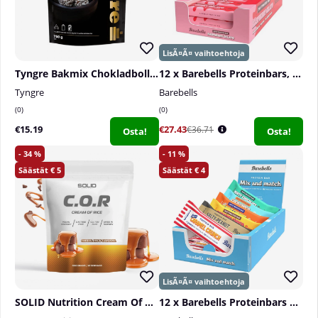
Tyngre Bakmix Chokladbollar, 750 g
12 x Barebells Proteinbars, 55 g
Tyngre
Barebells
0
0
€15.19
€27.43
€36.71
Osta!
Osta!
34
11
5
4
SOLID Nutrition Cream Of Rice, 1 kg
12 x Barebells Proteinbars Mix, 45-55 g