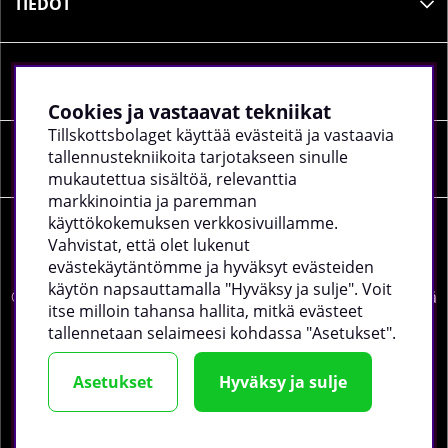
TIEDOT
SOSIAALINEN MEDIA
Cookies ja vastaavat tekniikat
Tillskottsbolaget käyttää evästeitä ja vastaavia
tallennustekniikoita tarjotakseen sinulle
YRITYKSEN TIEDOT
mukautettua sisältöä, relevanttia
markkinointia ja paremman
käyttökokemuksen verkkosivuillamme.
Vahvistat, että olet lukenut
evästekäytäntömme ja hyväksyt evästeiden
käytön napsauttamalla "Hyväksy ja sulje". Voit
©
2026 tillskottsbolaget.fi. Käytämme evästeitä -
lue lisää
itse milloin tahansa hallita, mitkä evästeet
täältä
.
tallennetaan selaimeesi kohdassa "Asetukset".
Asetukset
Hyväksy ja sulje