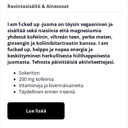
Ravintosisältö & Ainesosat
I am f-cked up -juoma on täysin vegaaninen ja
sisältää sekä niasiinia että magnesiumia
yhdessä kofeiinin, vihreän teen, yerba maten,
ginsengin ja koliinibitartraatin kanssa. I am
fucked up, helppo ja nopea energia ja
keskittyminen herkullisesta hiilihappoisesta
juomasta. Tehosta päivittäisiä aktiviteettejasi.
Sokeriton
200 mg kofeiinia
Vitamiineja ja kivennäisaineita
Täydellinen ennen treeniä
Laaja tyytyväisten asiakkaiden määrä
Lue lisää
F-cked up Swedish Supplementsilta on tänään
ikoninen ravintolisä, jota tukee lukematon määrä
tyytyväisiä käyttäjiä. Swedish Supplements on siksi