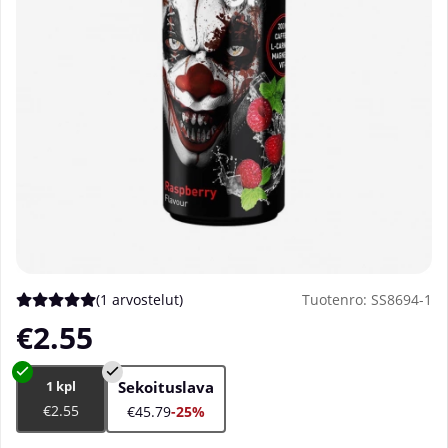
(
1 arvostelut
)
Tuotenro:
SS8694-1
Keskiarvoluokitus 5 / 5 Arvioiden määrä 1
€2.55
1 kpl
Sekoituslava
€2.55
€45.79
-25%