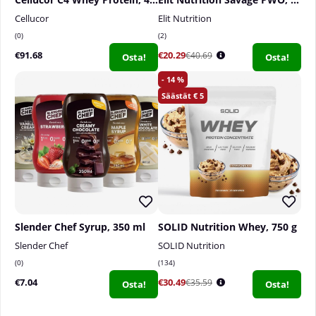
Cellucor
Elit Nutrition
0
2
€91.68
€20.29
€40.69
Osta!
Osta!
14
5
Slender Chef Syrup, 350 ml
SOLID Nutrition Whey, 750 g
Slender Chef
SOLID Nutrition
0
134
€7.04
€30.49
€35.59
Osta!
Osta!