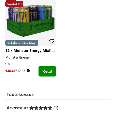
6
12 x Monster Energy Mixflak, 500 ml
Monster Energy
12
€36.61
€42.83
Osta!
Tuotekuvaus
Arvostelut
(
1
)