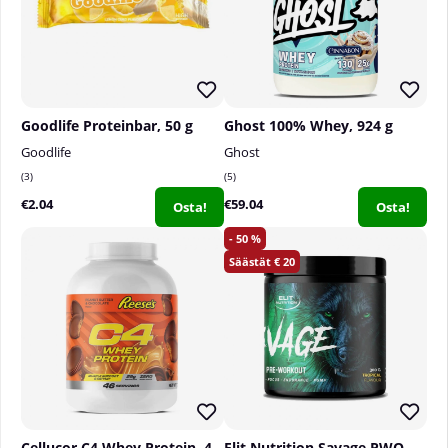
Goodlife Proteinbar, 50 g
Ghost 100% Whey, 924 g
Goodlife
Ghost
3
5
€2.04
€59.04
Osta!
Osta!
50
20
Cellucor C4 Whey Protein, 46 serv.
Elit Nutrition Savage PWO, 300 g