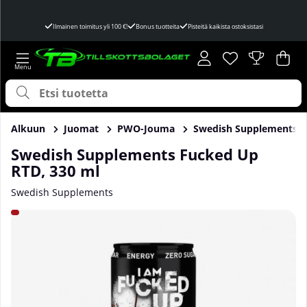
Ilmainen toimitus yli 100 €!
Bonus tuotteita
Pisteitä kaikista ostoksistasi
Toivelista
Lukumäärä toivel
.
Ost
Mää
.
Alkuun
Juomat
PWO-Jouma
Swedish Supplements F
Swedish Supplements Fucked Up
RTD, 330 ml
Swedish Supplements
Tuotekuvat Swedish Supplements Fucked Up RTD, 330 ml