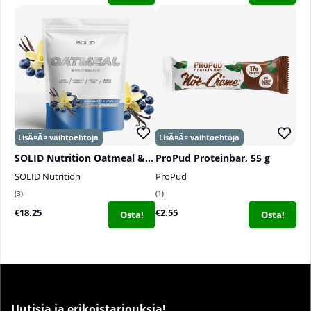
SOLID Nutrition Oatmeal & Protein Mix, 750 g
ProPud Proteinbar, 55 g
SOLID Nutrition
ProPud
3
1
€18.25
€2.55
Osta!
Osta!
Uutisia ja erikoistarjouksia!