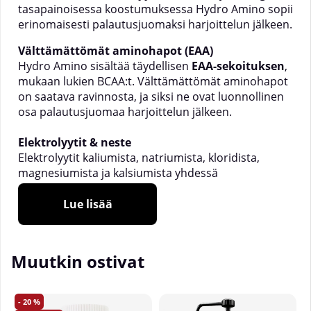
tasapainoisessa koostumuksessa Hydro Amino sopii
erinomaisesti palautusjuomaksi harjoittelun jälkeen.
Välttämättömät aminohapot (EAA)
Hydro Amino sisältää täydellisen
EAA-sekoituksen
,
mukaan lukien BCAA:t. Välttämättömät aminohapot
on saatava ravinnosta, ja siksi ne ovat luonnollinen
osa palautusjuomaa harjoittelun jälkeen.
Elektrolyytit & neste
Elektrolyytit kaliumista, natriumista, kloridista,
magnesiumista ja kalsiumista yhdessä
kookosvesijauheen (CocoMineral®) kanssa tekevät
Hydro Aminosta hyvän valinnan hikisien
Lue lisää
harjoitusten jälkeen.
Kreatiini suorituskykyyn
Muutkin ostivat
Jokainen annos sisältää
3 g
kreatiinimonohydraattia
.
20
Kollageeni & C-vitamiini