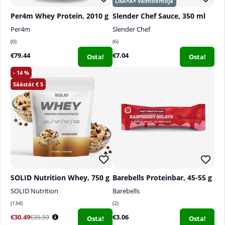
Per4m Whey Protein, 2010 g
Slender Chef Sauce, 350 ml
Per4m
Slender Chef
0
6
€79.44
€7.04
Osta!
Osta!
14
5
SOLID Nutrition Whey, 750 g
Barebells Proteinbar, 45-55 g
SOLID Nutrition
Barebells
134
2
€30.49
€3.06
€35.59
Osta!
Osta!