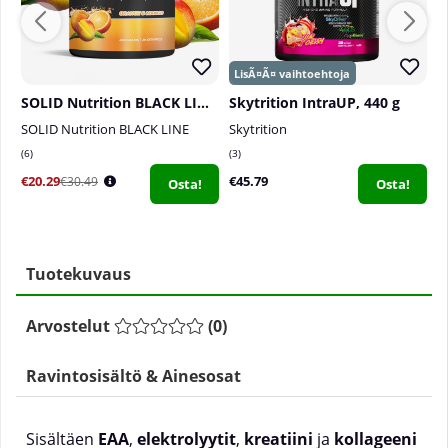
SOLID Nutrition BLACK LINE EAA+, 440 g
Skytrition IntraUP, 440 g
SOLID Nutrition BLACK LINE
Skytrition
T
6
3
1
€20.29
€45.79
€
€30.49
Osta!
Osta!
Tuotekuvaus
Arvostelut
(
0
)
Ravintosisältö & Ainesosat
Sisältäen
EAA
,
elektrolyytit
,
kreatiini
ja
kollageeni