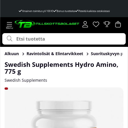
Ilmainen toimitus yli 100 €!
Bonus tuotteita
Pisteitä kaikista ostoksistasi
Toivelista
Lukumäärä toivel
.
Ost
Mää
.
Alkuun
Ravintolisät & Elintarvikkeet
Suorituskyvyn par
Swedish Supplements Hydro Amino,
775 g
Swedish Supplements
Tuotekuvat Swedish Supplements Hydro Amino, 775 g