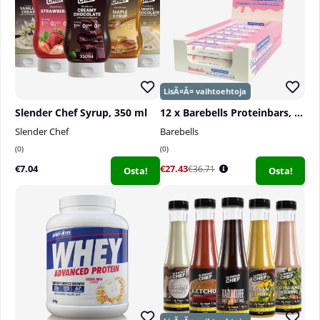
terveellisiä elämäntapoja, eikä suositeltua annosta
tule ylittää.
Säilytys:
Säilytä kuivassa ja viileässä, hyvin
suljettuna ja lasten ulottumattomissa.
Slender Chef Syrup, 350 ml
12 x Barebells Proteinbars, 55 g
Slender Chef
Barebells
0
0
€7.04
€27.43
€36.71
Osta!
Osta!