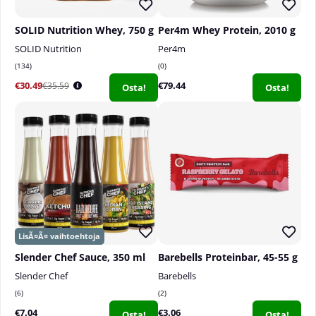
SOLID Nutrition Whey, 750 g
Per4m Whey Protein, 2010 g
SOLID Nutrition
Per4m
134
0
€30.49
€79.44
€35.59
Osta!
Osta!
Slender Chef Sauce, 350 ml
Barebells Proteinbar, 45-55 g
Slender Chef
Barebells
6
2
€7.04
€3.06
Osta!
Osta!