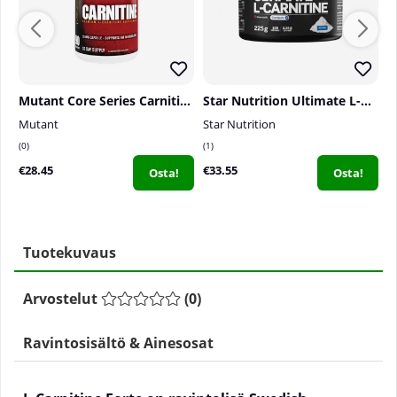
Mutant Core Series Carnitine, 90 caps
Star Nutrition Ultimate L-Carnitine , 225 g
Mutant
Star Nutrition
B
0
1
0
€28.45
€33.55
€
Osta!
Osta!
Tuotekuvaus
Arvostelut
(
0
)
Ravintosisältö & Ainesosat