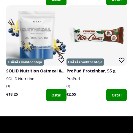
SOLID Nutrition Oatmeal & Protein Mix, 750 g
ProPud Proteinbar, 55 g
SOLID Nutrition
ProPud
3
1
€18.25
€2.55
Osta!
Osta!