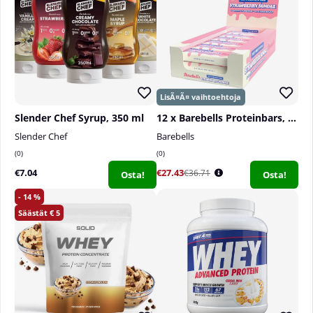
Suositeltu päiväannos:
Ota 2 kapselia päivittäin.
Älä ylitä suositeltua päivittäisannosta.
Slender Chef Syrup, 350 ml
12 x Barebells Proteinbars, 55 g
Slender Chef
Barebells
0
0
€7.04
€27.43
€36.71
Osta!
Osta!
14
5