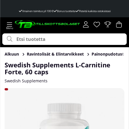
Ilmainen toimitus yli 100 €!
Bonus tuotteita
Pisteitä kaikista ostoksistasi
Toivelista
Lukumäärä toivel
.
Ost
Mää
.
Alkuun
Ravintolisät & Elintarvikkeet
Painonpudotusta
Swedish Supplements L-Carnitine
Forte, 60 caps
Swedish Supplements
Tuotekuvat Swedish Supplements L-Carnitine Forte, 60 cap