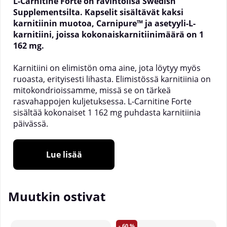
L-Carnitine
Forte on ravintolisä Swedish
Supplementsilta. Kapselit sisältävät kaksi
karnitiinin muotoa, Carnipure™ ja asetyyli-L-
karnitiini, joissa kokonaiskarnitiinimäärä on 1
162 mg.
Karnitiini on elimistön oma aine, jota löytyy myös
ruoasta, erityisesti lihasta. Elimistössä karnitiinia on
mitokondrioissamme, missä se on tärkeä
rasvahappojen kuljetuksessa.
L-Carnitine
Forte
sisältää kokonaiset 1 162 mg puhdasta karnitiinia
päivässä.
Carnipure™ (L-karnitiini-L-tartraatti) ja asetyyli-
L-karnitiini
Lue lisää
1 162 mg puhdasta karnitiinia päivässä
Vegetaarinen kapseli
30 päivän annos
Muutkin ostivat
Karnitiini on elimistön oma aine, jota elimistö
60