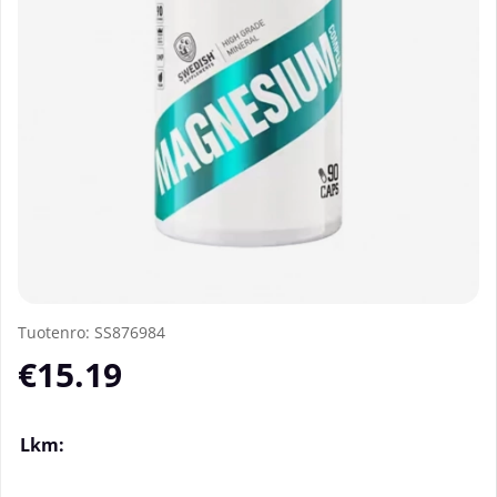
Tuotenro:
SS876984
€15.19
Lkm: