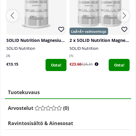
SOLID Nutrition Magnesium Complex, 90 caps
2 x SOLID Nutrition Magnesium Complex, 90 caps
SOLID Nutrition
SOLID Nutrition
D
3
1
0
€13.15
€23.66
€
€26.31
Osta!
Osta!
Tuotekuvaus
Arvostelut
(
0
)
Ravintosisältö & Ainesosat