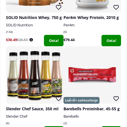
SOLID Nutrition Whey, 750 g
Per4m Whey Protein, 2010 g
SOLID Nutrition
Per4m
134
0
€30.49
€79.44
€35.59
Osta!
Osta!
Slender Chef Sauce, 350 ml
Barebells Proteinbar, 45-55 g
Slender Chef
Barebells
6
2