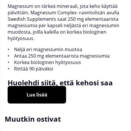
Magnesium on tärkeä mineraali, jota keho käyttää
päivittäin. Magnesium Complex -ravintolisän avulla
Swedish Supplements saat 250 mg elementaarista
magnesiumia per kapseli neljästä eri magnesiumin
muodosta, joilla kaikilla on korkea biologinen
hyötyosuus.
• Neljä eri magnesiumin muotoa
• Antaa 250 mg elementaarista magnesiumia
• Korkea biologinen hyötyosuus
• Riittää 90 päiväksi
Huolehdi siitä, että kehosi saa
aina tarvitsemansa
Lue lisää
magnesiumin
Magnesium on erittäin tärkeä mineraali keholle, joka
Muutkin ostivat
käyttää sitä hyvin moniin erilaisiin biologisiin
prosesseihin. Magnesiumia tarvitaan muun muassa