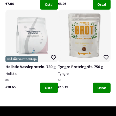
€7.04
€3.06
Osta!
Osta!
Holistic Vassleprotein, 750 g
Tyngre Proteingröt, 750 g
Holistic
Tyngre
0
0
€38.65
€15.19
Osta!
Osta!