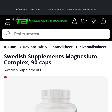
Ilmainen toimitus yli 100 €!
Bonus tuotteita
Pisteitä kaikista ostoksistasi
Toivelista
Lukumäärä toivel
.
Ost
Mää
.
Alkuun
Ravintolisät & Elintarvikkeet
Kivennäisaineet
Swedish Supplements Magnesium
Complex, 90 caps
Swedish Supplements
Tuotekuvat Swedish Supplements Magnesium Complex, 90