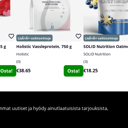
55 g
Holistic Vassleprotein, 750 g
Holistic
SOLID Nutrition
0
3
€38.65
€18.25
Osta!
Osta!
at uutiset ja hyödy ainutlaatuisista tarjouksista,