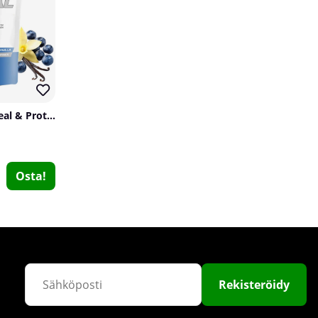
12
SOLID Nutrition Oatmeal & Protein Mix, 750 g
SOLID Nutrition HMB, 120 caps
Osta!
SOLID Nutrition
1
€18.25
Osta!
€30.49
Rekisteröidy