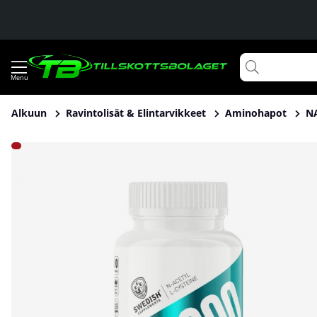
Alkuun
Ravintolisät & Elintarvikkeet
Aminohapot
N
Tuotekuvat Swedish Supplements NAC 600, 90 caps