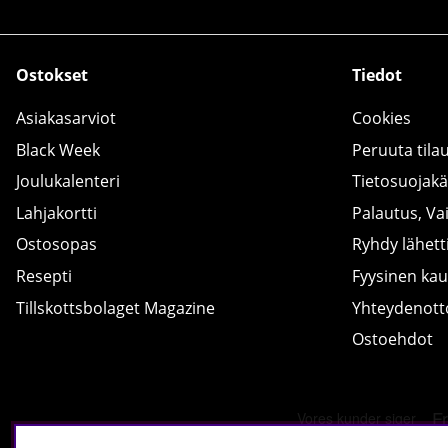
Ostokset
Tiedot
Asiakasarviot
Cookies
Black Week
Peruuta tila
Joulukalenteri
Tietosuojak
Lahjakortti
Palautus, Va
Ostosopas
Ryhdy lähetti
Resepti
Fyysinen ka
Tillskottsbolaget Magazine
Yhteydenot
Ostoehdot