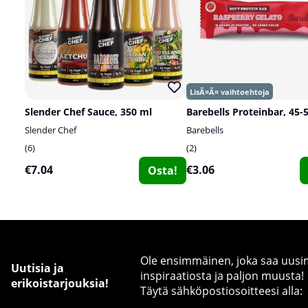
Slender Chef Sauce, 350 ml
Barebells Proteinbar, 45-
Slender Chef
Barebells
6
2
€7.04
€3.06
Osta!
Ole ensimmäinen, joka saa uusimm
Uutisia ja
inspiraatiosta ja paljon muusta!
erikoistarjouksia!
Täytä sähköpostiosoitteesi alla: