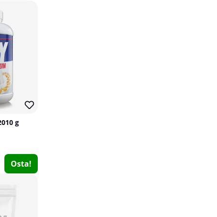
2010 g
Swedish Supplements EAA Engine, 450 g
Swedish Supplements
1
Osta!
€30.49
Osta!
40