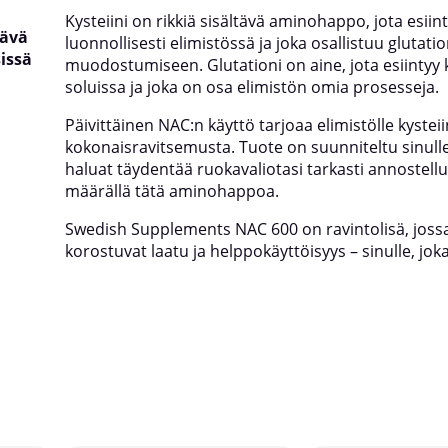
Kysteiini on rikkiä sisältävä aminohappo, jota esiin
tävä
luonnollisesti elimistössä ja joka osallistuu glutati
issä
muodostumiseen. Glutationi on aine, jota esiintyy
soluissa ja joka on osa elimistön omia prosesseja.
Päivittäinen NAC:n käyttö tarjoaa elimistölle kystei
kokonaisravitsemusta. Tuote on suunniteltu sinulle
haluat täydentää ruokavaliotasi tarkasti annostellu
määrällä tätä aminohappoa.
Swedish Supplements NAC 600 on ravintolisä, joss
korostuvat laatu ja helppokäyttöisyys – sinulle, jok