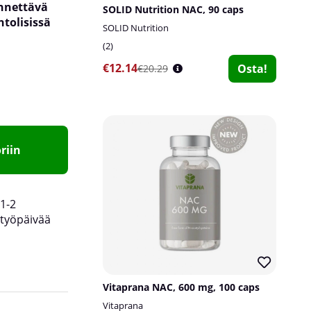
ynnettävä
SOLID Nutrition NAC, 90 caps
tolisissä
SOLID Nutrition
2
€12.14
Osta!
€20.29
riin
1-2
työpäivää
Vitaprana NAC, 600 mg, 100 caps
Vitaprana
käytännöllisen lisän monipuolisen ruokavalion