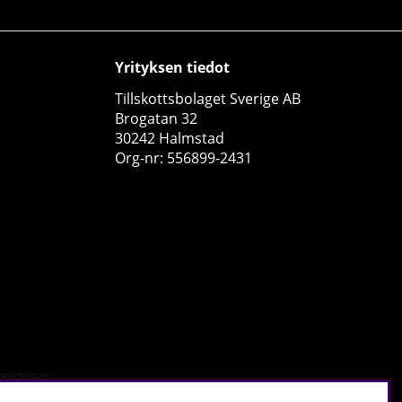
Yrityksen tiedot
Tillskottsbolaget Sverige AB
Brogatan 32
30242 Halmstad
Olimp HMB Mega Caps, 120 caps
Org-nr: 556899-2431
Olimp
0
€37.63
Osta!