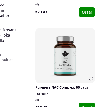
0
tyy
tasapainoisen elämäntavan tueksi.
onin
€29.47
Osta!
 kehon
iniä osana
, joka
lla
a
a haluat
Pureness NAC Complex, 60 caps
Pureness
0