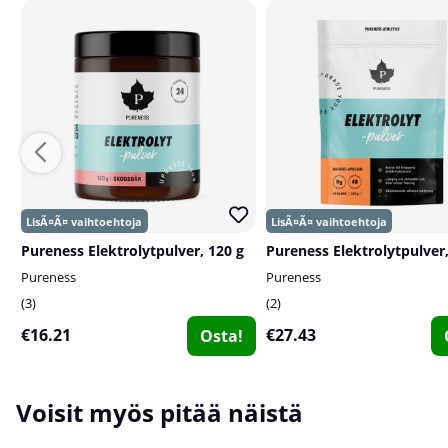
Pureness Elektrolytpulver, 120 g
Pureness Elektrolytpulver,
Pureness
Pureness
3
2
€16.21
€27.43
Osta!
Voisit myös pitää näistä