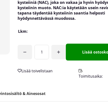
kysteiiniä (NAC), joka on vakaa ja hyvin hyöd
kysteiinin muoto. NAC:ia käytetään usein ravin
tapana täydentää kysteiinin saantia helposti
hyödynnettävässä muodossa.
Lkm:
Lisää ostosko
Toimitusaika:
intosisältö & Ainesosat