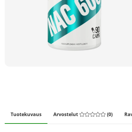
Tuotekuvaus
Arvostelut
(
0
)
Rav