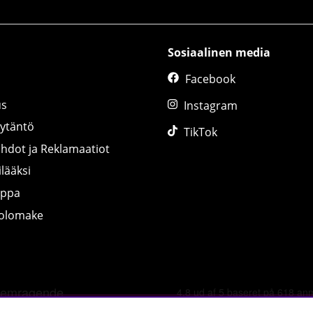
Sosiaalinen media
Facebook
us
Instagram
äytäntö
TikTok
ihdot ja Reklamaatiot
lääksi
uppa
tolomake