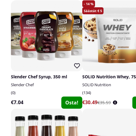
14
5
Slender Chef Syrup, 350 ml
SOLID Nutrition Whey, 75
Slender Chef
SOLID Nutrition
0
134
€7.04
€30.49
Osta!
€35.59