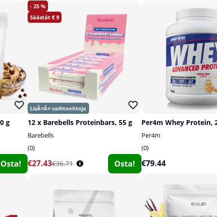
25
9
0 g
12 x Barebells Proteinbars, 55 g
Per4m Whey Protein, 
Barebells
Per4m
0
0
€27.43
€79.44
Osta!
Osta!
€36.71