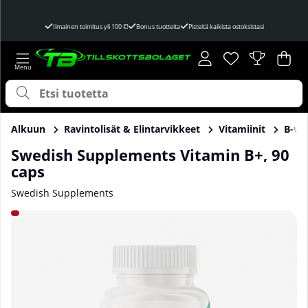
Ilmainen toimitus yli 100 €!
Bonus tuotteita
Pisteitä kaikista ostoksistasi
Toivelista
Lukumäärä toivel
.
Ost
Mää
.
Alkuun
Ravintolisät & Elintarvikkeet
Vitamiinit
B-vit
Swedish Supplements Vitamin B+, 90
caps
Swedish Supplements
Tuotekuvat Swedish Supplements Vitamin B+, 90 caps