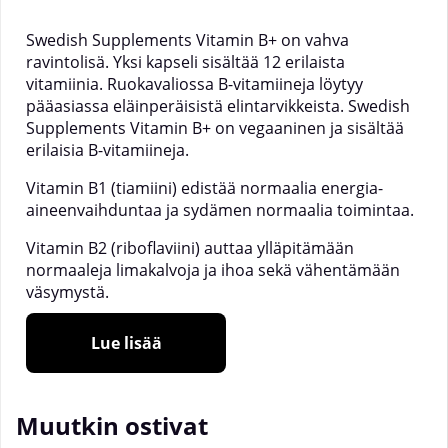
Swedish Supplements Vitamin B+ on vahva
ravintolisä. Yksi kapseli sisältää 12 erilaista
vitamiinia. Ruokavaliossa B-vitamiineja löytyy
pääasiassa eläinperäisistä elintarvikkeista. Swedish
Supplements Vitamin B+ on vegaaninen ja sisältää
erilaisia B-vitamiineja.
Vitamin B1 (tiamiini) edistää normaalia energia-
aineenvaihduntaa ja sydämen normaalia toimintaa.
Vitamin B2 (riboflaviini) auttaa ylläpitämään
normaaleja limakalvoja ja ihoa sekä vähentämään
väsymystä.
Vitamin B3 (niasiini) edistää hermoston normaalia
Lue lisää
toimintaa. Vitamin B5 (pantoteenihappo) edistää
normaalia henkistä suorituskykyä.
Vitamin B6 (pyridoksiini) edistää normaalia
Muutkin ostivat
psykologista toimintaa. B6 edistää myös punaisten