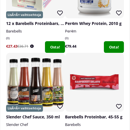
12 x Barebells Proteinbars, 55 g
Per4m Whey Protein, 2010 g
Barebells
Per4m
0
0
€27.43
€79.44
€36.71
Osta!
Osta!
Slender Chef Sauce, 350 ml
Barebells Proteinbar, 45-55 g
Slender Chef
Barebells