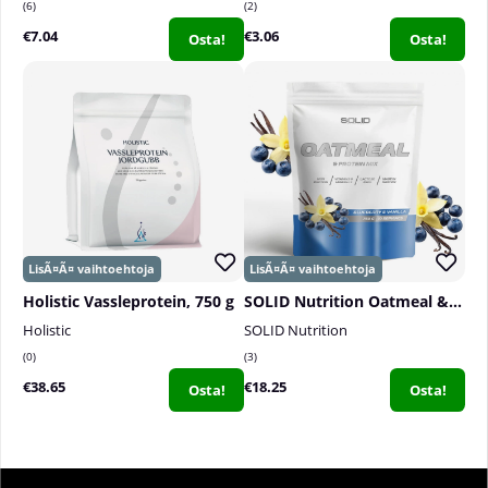
6
2
€7.04
€3.06
Osta!
Osta!
Holistic Vassleprotein, 750 g
SOLID Nutrition Oatmeal & Protein Mix, 750 g
Holistic
SOLID Nutrition
0
3
€38.65
€18.25
Osta!
Osta!