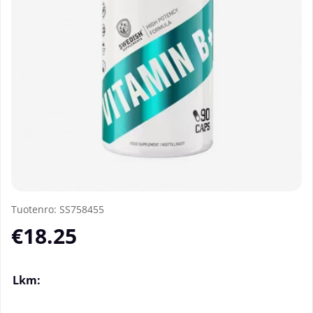
Tuotenro:
SS758455
€18.25
Lkm: