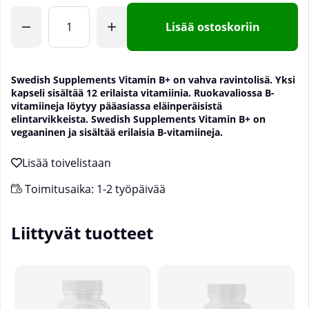
Lisää ostoskoriin
Swedish Supplements Vitamin B+ on vahva ravintolisä. Yksi
kapseli sisältää 12 erilaista vitamiinia. Ruokavaliossa B-
vitamiineja löytyy pääasiassa eläinperäisistä
elintarvikkeista. Swedish Supplements Vitamin B+ on
vegaaninen ja sisältää erilaisia B-vitamiineja.
Toimitusaika:
1-2 työpäivää
Liittyvät tuotteet