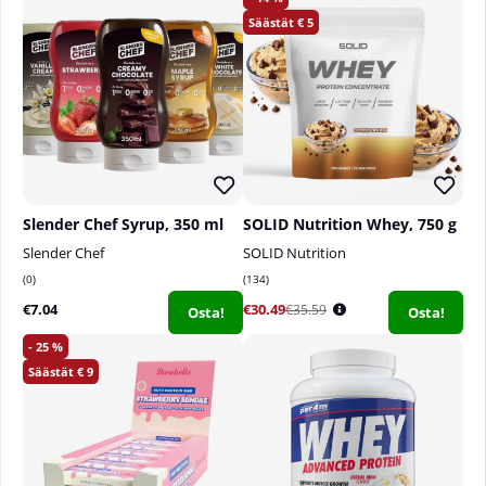
5
Slender Chef Syrup, 350 ml
SOLID Nutrition Whey, 750 g
Slender Chef
SOLID Nutrition
0
134
€7.04
€30.49
€35.59
Osta!
Osta!
25
9