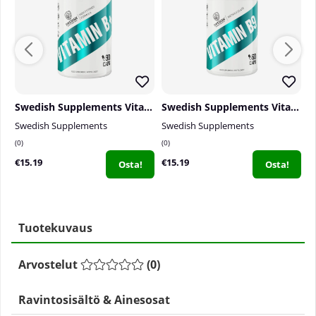
Swedish Supplements Vitamin B6 P-5-P, 60 caps
Swedish Supplements Vitamin B9, 60 caps
F
Swedish Supplements
Swedish Supplements
F
0
0
0
€15.19
€15.19
€
Osta!
Osta!
Tuotekuvaus
Arvostelut
(
0
)
Ravintosisältö & Ainesosat