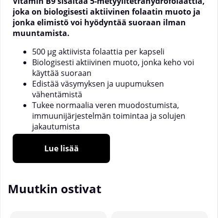
Vitamin B9 sisältää 5-metyylitetrahydrofolaattia,
joka on biologisesti aktiivinen folaatin muoto ja
jonka elimistö voi hyödyntää suoraan ilman
muuntamista.
500 µg aktiivista folaattia per kapseli
Biologisesti aktiivinen muoto, jonka keho voi
käyttää suoraan
Edistää väsymyksen ja uupumuksen
vähentämistä
Tukee normaalia veren muodostumista,
immuunijärjestelmän toimintaa ja solujen
jakautumista
60 kapselia, huolellisesti tasapainotettu
päivittäinen annostus
Lue lisää
Tämä tekee tuotteesta harkitun vaihtoehdon sinulle,
joka haluat helposti hyödynnettävää folaattia osaksi
Muutkin ostivat
päivittäistä rutiinia.
Folaatti edistää normaalia veren muodostumista,
immuunijärjestelmän normaalia toimintaa sekä