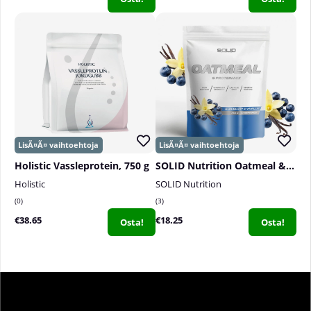
Holistic Vassleprotein, 750 g
SOLID Nutrition Oatmeal & Protein Mix, 750 g
Holistic
SOLID Nutrition
0
3
€38.65
€18.25
Osta!
Osta!