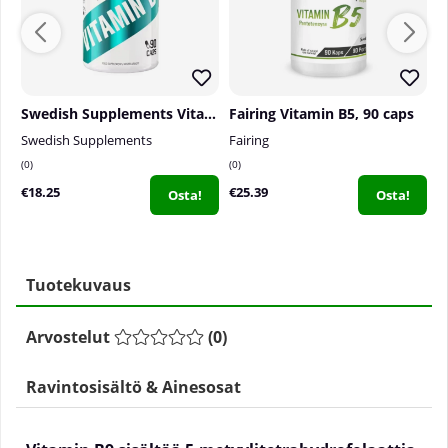
Swedish Supplements Vitamin B+, 90 caps
Fairing Vitamin B5, 90 caps
Swedish Supplements
Fairing
V
0
0
0
€18.25
€25.39
€
Osta!
Osta!
Tuotekuvaus
Arvostelut
(
0
)
Ravintosisältö & Ainesosat