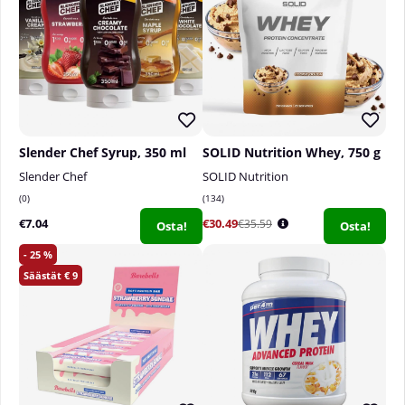
Slender Chef Syrup, 350 ml
SOLID Nutrition Whey, 750 g
Slender Chef
SOLID Nutrition
0
134
€7.04
€30.49
€35.59
Osta!
Osta!
25
9