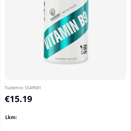
Tuotenro:
SS49581
€15.19
Lkm: