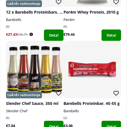
12 x Barebells Proteinbars, 55 g
Per4m Whey Protein, 2010 g
Barebells
Per4m
0
0
€27.43
€79.44
€36.71
Osta!
Osta!
Slender Chef Sauce, 350 ml
Barebells Proteinbar, 45-55 g
Slender Chef
Barebells
6
2
€7.04
€3.06
Osta!
Osta!