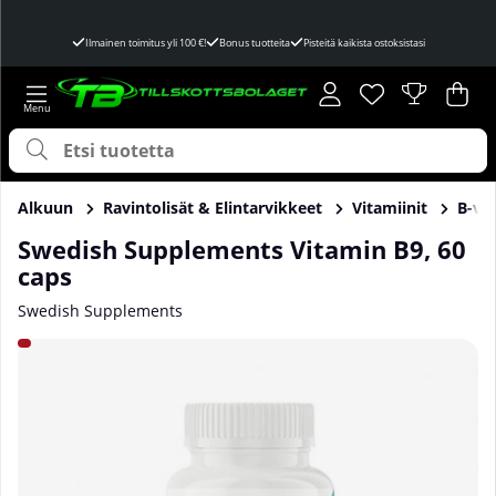
Ilmainen toimitus yli 100 €!
Bonus tuotteita
Pisteitä kaikista ostoksistasi
Toivelista
Lukumäärä toivel
.
Ost
Mää
.
Alkuun
Ravintolisät & Elintarvikkeet
Vitamiinit
B-vit
Swedish Supplements Vitamin B9, 60
caps
Swedish Supplements
Tuotekuvat Swedish Supplements Vitamin B9, 60 caps