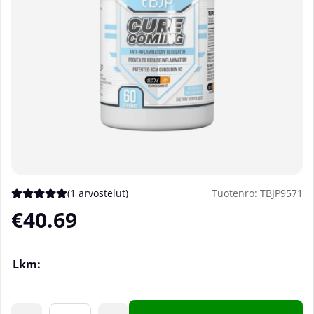
(
1 arvostelut
)
Tuotenro:
TBJP9571
Keskiarvoluokitus 5 / 5 Arvioiden määrä 1
€40.69
Lkm: