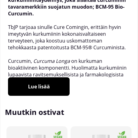
kurkumiinitäydennys, joka sisältää curcuminin
tavaramerkkiin suojatun muodon; BCM-95 Bio-
Curcumin.
TbJP tarjoaa sinulle Cure Comingin, erittäin hyvin
imeytyvän kurkumiinin kokonaisvaltaiseen
terveyteen, joka koostuu uskomattoman
tehokkaasta patentoitusta BCM-95® Curcuminista.
Curcumin,
Curcuma Longa
on kurkuman
bioaktiivinen komponentti. Huolimatta kurkumiinin
lupaavista ravitsemuksellisista ja farmakologisista
ominaisuuksista, se on huonosti vesiliukoinen,
Lue lisää
imeytyy huonosti suolistossa ja on huonosti
biologisesti saatavilla. Tämän kiertämiseksi BCM-
95® on uusi kurkumiinin biovahvistettu valmiste,
jossa on lisäksi fosfatidyylikoliinia ja kurkuman
Muutkin ostivat
eteerisiä öljyjä. Tämä johtaa parannettuun ja
kestävämpään imeytymiseen.
______________________________________