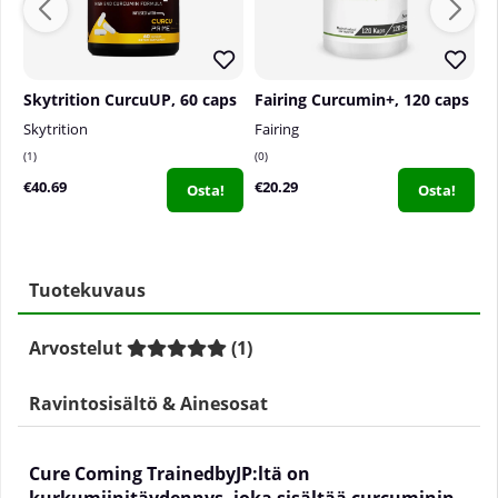
Skytrition CurcuUP, 60 caps
Fairing Curcumin+, 120 caps
Skytrition
Fairing
S
1
0
0
€40.69
€20.29
€
Osta!
Osta!
Tuotekuvaus
Arvostelut
(
1
)
Ravintosisältö & Ainesosat
Cure Coming TrainedbyJP:ltä on