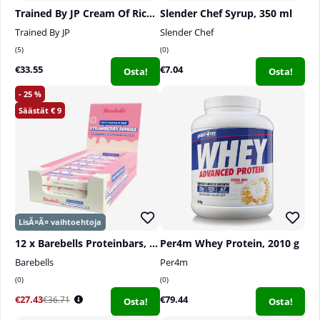
Trained By JP Cream Of Rice, 2 kg
Slender Chef Syrup, 350 ml
Trained By JP
Slender Chef
5
0
€33.55
€7.04
Osta!
Osta!
25
9
12 x Barebells Proteinbars, 55 g
Per4m Whey Protein, 2010 g
Barebells
Per4m
0
0
€27.43
€79.44
€36.71
Osta!
Osta!