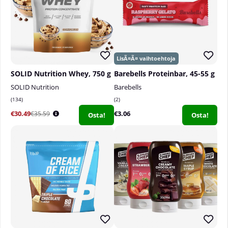
SOLID Nutrition Whey, 750 g
Barebells Proteinbar, 45-55 g
SOLID Nutrition
Barebells
134
2
€30.49
€3.06
€35.59
Osta!
Osta!