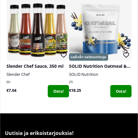
Slender Chef Sauce, 350 ml
SOLID Nutrition Oatmeal & Protein Mix, 750 g
Slender Chef
SOLID Nutrition
6
3
€7.04
€18.25
Osta!
Osta!
Uutisia ja erikoistarjouksia!