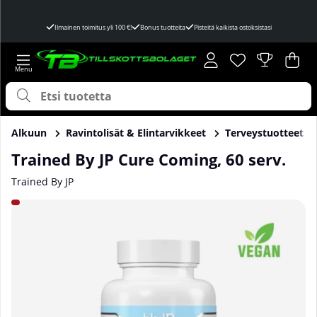
Ilmainen toimitus yli 100 €!
Bonus tuotteita
Pisteitä kaikista ostoksistasi
Toivelista
Lukumäärä toivel
.
Ost
Mää
.
Alkuun
Ravintolisät & Elintarvikkeet
Terveystuotteet
Trained By JP Cure Coming, 60 serv.
Trained By JP
Tuotekuvat Trained By JP Cure Coming, 60 serv.